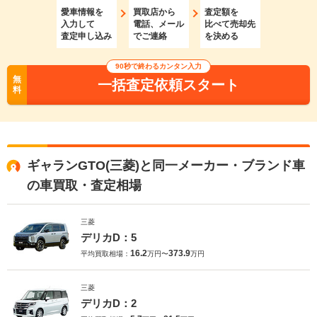
愛車情報を
買取店から
査定額を
入力して
電話、メール
比べて売却先
査定申し込み
でご連絡
を決める
90秒で終わるカンタン入力
無
一括査定依頼スタート
料
ギャランGTO(三菱)と同一メーカー・ブランド車
の車買取・査定相場
三菱
デリカD：5
16.2
373.9
平均買取相場：
万円〜
万円
三菱
デリカD：2