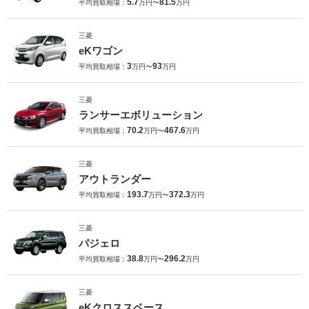
5.7
81.5
平均買取相場：
万円〜
万円
三菱
eKワゴン
3
93
平均買取相場：
万円〜
万円
三菱
ランサーエボリューション
70.2
467.6
平均買取相場：
万円〜
万円
三菱
アウトランダー
193.7
372.3
平均買取相場：
万円〜
万円
三菱
パジェロ
38.8
296.2
平均買取相場：
万円〜
万円
三菱
eKクロススペース