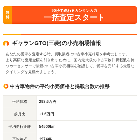
90
秒で終わるカンタン入力
無
一括査定スタート
料
ギャランGTO(三菱)の小売相場情報
あなたの愛車を査定する時、買取業者は中古車小売相場を参考にします。
より高額な査定金額を引き出すために、国内最大級の中古車物件掲載数を持
つカーセンサーで最新の中古車小売相場を確認して、愛車を売却する最適な
タイミングを見極めましょう。
中古車物件の平均小売価格と掲載台数の推移
平均価格
293.6万円
前月比
+1.6万円
平均走行距離
54500km
平均年式
1974年