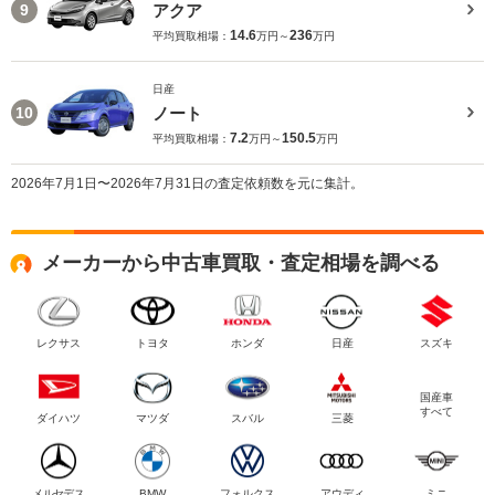
アクア
9
14.6
236
平均買取相場：
万円～
万円
日産
ノート
10
7.2
150.5
平均買取相場：
万円～
万円
2026年7月1日〜2026年7月31日の査定依頼数を元に集計。
メーカーから中古車買取・査定相場を調べる
レクサス
トヨタ
ホンダ
日産
スズキ
国産車
すべて
ダイハツ
マツダ
スバル
三菱
メルセデス
BMW
フォルクス
アウディ
ミニ