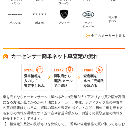
・ベンツ
ワーゲン
輸入車
すべて
ポルシェ
ボルボ
プジョー
ランド
ローバー
全てのメーカーを見る
カーセンサー簡単ネット車査定の流れ
1
2
3
STEP
STEP
STEP
愛車情報を
買取店から
査定額を
入力して
電話､メール
比べて売却先
査定申し込み
でご連絡
を決める
車を売るならカーセンサーへ！選べる2つの売却方法！下取りより買取額が高価
になる方法が見つかるかも！他にもメーカー、車種、ボディタイプ別の中古車
の買取情報はもちろん、買取の流れや査定のポイントなど、初めて車を売る方
も安心の情報が満載です！五十音や都道府県から、お近くの買取店舗の情報を
紹介することもできます。
【一括査定】数社の見積もりを比較して、1番高い査定価格で買い取ってもらお