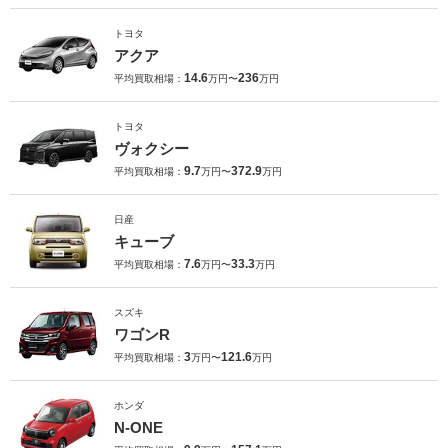
トヨタ
アクア
14.6
236
平均買取相場：
万円〜
万円
トヨタ
ヴォクシー
9.7
372.9
平均買取相場：
万円〜
万円
日産
キューブ
7.6
33.3
平均買取相場：
万円〜
万円
スズキ
ワゴンR
3
121.6
平均買取相場：
万円〜
万円
ホンダ
N-ONE