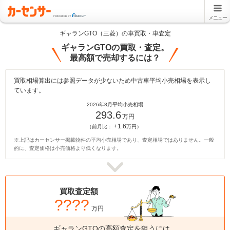
メニュー
ギャランGTO（三菱）の車買取・車査定
ギャランGTOの買取・査定。
最高額で売却するには？
買取相場算出には参照データが少ないため中古車平均小売相場を表示し
ています。
2026年8月平均小売相場
293.6
万円
+1.6
（前月比：
万円）
※上記はカーセンサー掲載物件の平均小売相場であり、査定相場ではありません。一般
的に、査定価格は小売価格より低くなります。
買取査定額
????
万円
ギャランGTOの高額査定を狙うには、