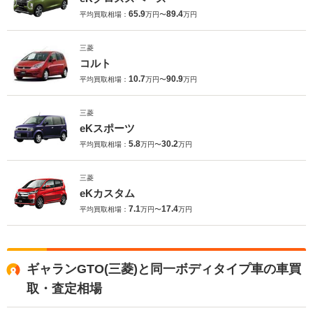
65.9
89.4
平均買取相場：
万円〜
万円
三菱
コルト
10.7
90.9
平均買取相場：
万円〜
万円
三菱
eKスポーツ
5.8
30.2
平均買取相場：
万円〜
万円
三菱
eKカスタム
7.1
17.4
平均買取相場：
万円〜
万円
ギャランGTO(三菱)と同一ボディタイプ車の車買
取・査定相場