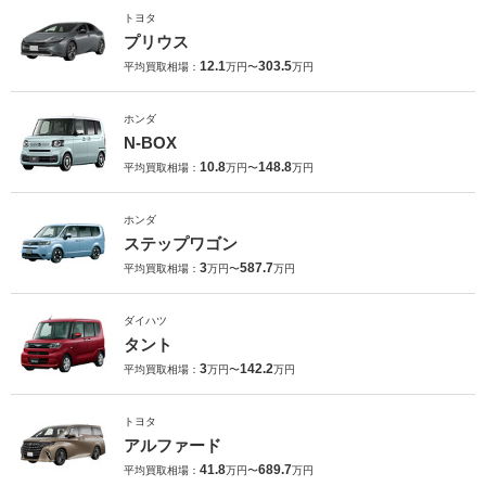
トヨタ
プリウス
12.1
303.5
平均買取相場：
万円〜
万円
ホンダ
N-BOX
10.8
148.8
平均買取相場：
万円〜
万円
ホンダ
ステップワゴン
3
587.7
平均買取相場：
万円〜
万円
ダイハツ
タント
3
142.2
平均買取相場：
万円〜
万円
トヨタ
アルファード
41.8
689.7
平均買取相場：
万円〜
万円