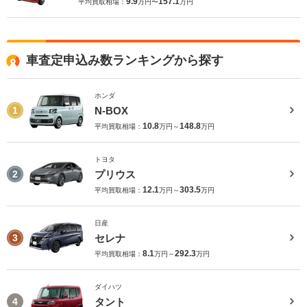
9.9
157.1
平均買取相場：
万円〜
万円
車査定申込み数ランキングから探す
ホンダ
N-BOX
1
10.8
148.8
平均買取相場：
万円～
万円
トヨタ
プリウス
2
12.1
303.5
平均買取相場：
万円～
万円
日産
セレナ
3
8.1
292.3
平均買取相場：
万円～
万円
ダイハツ
タント
4