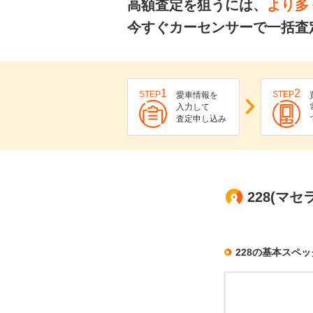
高額査定を狙うには、
より多
今すぐカーセンサーで一括査定
1
2
STEP
STEP
愛車情報を
入力して
査定申し込み
228(マ
228の基本スペッ