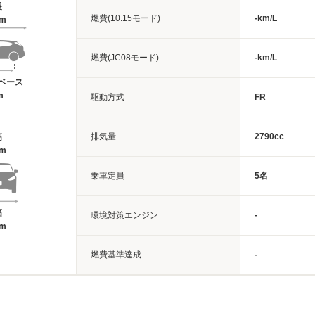
長
燃費(10.15モード)
-km/L
6m
燃費(JC08モード)
-km/L
ベース
m
駆動方式
FR
排気量
2790cc
高
9m
乗車定員
5名
幅
環境対策エンジン
-
3m
燃費基準達成
-