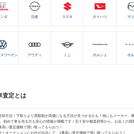
ホンダ
日産
スズキ
ダイハツ
マ
クスワーゲン
アウディ
ミニ
ポルシェ
ボ
車査定とは
売却方法！下取りより買取額が高価になる方法が見つかるかも！他にもメーカー、
、初めて車を売る方も安心の情報が満載です！五十音や都道府県から、お近くの買
番高い査定価格で買い取ってもらおう！
け！オークションにお任せ出品して、1番高い査定価格で買い取ってもらおう！