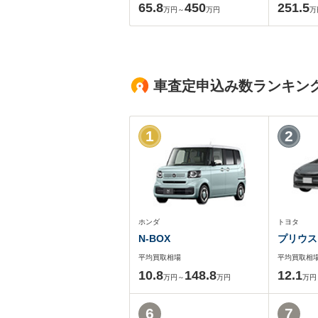
65.8
450
251.5
万円～
万円
万
車査定申込み数ランキン
1
2
ホンダ
トヨタ
N-BOX
プリウス
平均買取相場
平均買取相
10.8
148.8
12.1
万円～
万円
万円
6
7