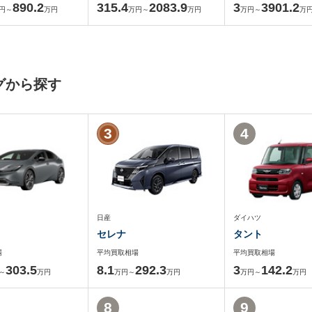
890.2
315.4
2083.9
3
3901.2
円～
万円
万円～
万円
万円～
万
グから探す
3
4
日産
ダイハツ
セレナ
タント
場
平均買取相場
平均買取相場
303.5
8.1
292.3
3
142.2
～
万円
万円～
万円
万円～
万円
8
9