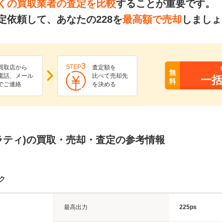
くの買取業者の査定を比較
することが重要です。
依頼して、あなたの228を
最高額で売却
しましょ
3
STEP
買取店から
査定額を
無
電話、メール
比べて売却先
一
料
でご連絡
を決める
セラティ)の買取・売却・査定の参考情報
ク
最高出力
225ps