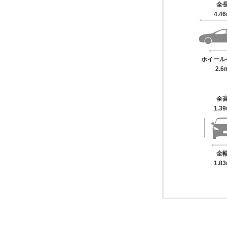
全
4.4
ホイール
2.6
全
1.3
全
1.8