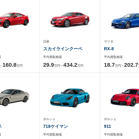
日産
マツダ
スカイラインクーペ
RX-8
場
平均買取相場
平均買取相場
160.8
29.9
434.2
18.7
202.7
～
万円
万円～
万円
万円～
ポルシェ
ポルシェ
ペ
718ケイマン
911
場
平均買取相場
平均買取相場