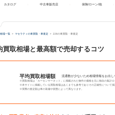
カタログ
中古車販売店
保険/ローン/他
相場一覧
マセラティの車買取・車査定
228の車買取・車査定
平均買取相場と最高額で売却するコツ
平均買取相場額
流通数が少ないため相場情報をお出し
※買取相場は「カーセンサーネット」に掲載された物件の価格を元に独自の集計ロ
※本サイトに掲載している買取相場はあくまでも参考でありその正確性について保
※実際の査定額は車の装備や状態によって異なります。