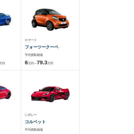
スマート
フォーツークーペ
平均買取相場
6
79.3
万円
万円～
万円
シボレー
コルベット
平均買取相場