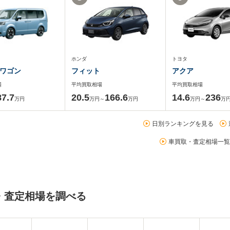
ホンダ
トヨタ
ワゴン
フィット
アクア
場
平均買取相場
平均買取相場
87.7
20.5
166.6
14.6
236
万円
万円～
万円
万円～
万
日別ランキングを見る
車買取・査定相場一覧
・査定相場を調べる