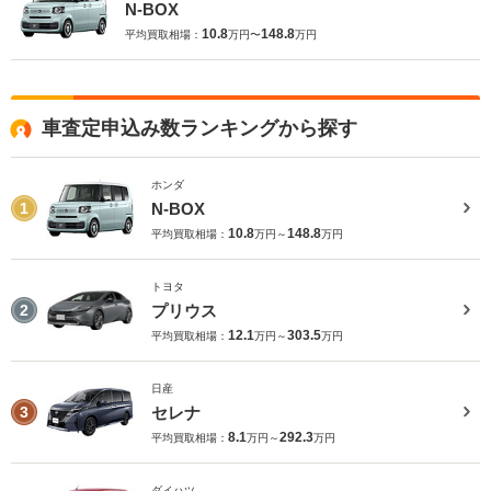
N-BOX
10.8
148.8
平均買取相場：
万円〜
万円
車査定申込み数ランキングから探す
ホンダ
N-BOX
1
10.8
148.8
平均買取相場：
万円～
万円
トヨタ
プリウス
2
12.1
303.5
平均買取相場：
万円～
万円
日産
セレナ
3
8.1
292.3
平均買取相場：
万円～
万円
ダイハツ