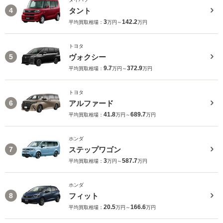
タント
4
3
142.2
平均買取相場：
万円～
万円
トヨタ
ヴォクシー
5
9.7
372.9
平均買取相場：
万円～
万円
トヨタ
アルファード
6
41.8
689.7
平均買取相場：
万円～
万円
ホンダ
ステップワゴン
7
3
587.7
平均買取相場：
万円～
万円
ホンダ
フィット
8
20.5
166.6
平均買取相場：
万円～
万円