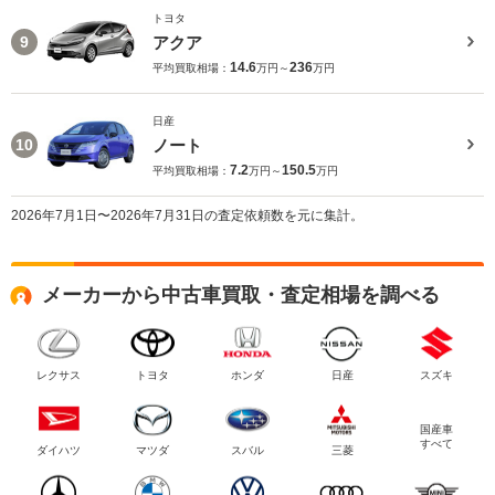
トヨタ
アクア
9
14.6
236
平均買取相場：
万円～
万円
日産
ノート
10
7.2
150.5
平均買取相場：
万円～
万円
2026年7月1日〜2026年7月31日の査定依頼数を元に集計。
メーカーから中古車買取・査定相場を調べる
レクサス
トヨタ
ホンダ
日産
スズキ
国産車
すべて
ダイハツ
マツダ
スバル
三菱