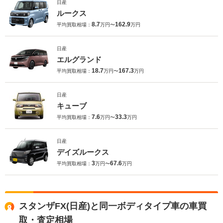
日産
ルークス
8.7
162.9
平均買取相場：
万円〜
万円
日産
エルグランド
18.7
167.3
平均買取相場：
万円〜
万円
日産
キューブ
7.6
33.3
平均買取相場：
万円〜
万円
日産
デイズルークス
3
67.6
平均買取相場：
万円〜
万円
スタンザFX(日産)と同一ボディタイプ車の車買
取・査定相場