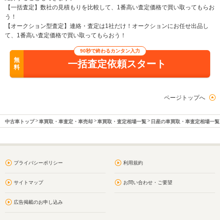
【一括査定】数社の見積もりを比較して、1番高い査定価格で買い取ってもらお
う！
【オークション型査定】連絡・査定は1社だけ！オークションにお任せ出品し
て、1番高い査定価格で買い取ってもらおう！
90秒で終わるカンタン入力
無
一括査定依頼スタート
料
ページトップへ
中古車トップ
車買取・車査定・車売却
車買取・査定相場一覧
日産の車買取・車査定相場一覧
プライバシーポリシー
利用規約
サイトマップ
お問い合わせ・ご要望
広告掲載のお申し込み