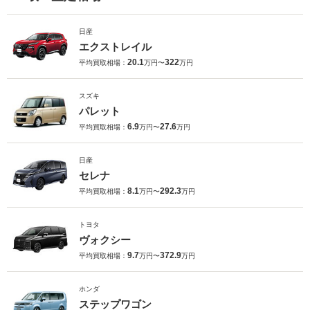
日産
エクストレイル
20.1
322
平均買取相場：
万円〜
万円
スズキ
パレット
6.9
27.6
平均買取相場：
万円〜
万円
日産
セレナ
8.1
292.3
平均買取相場：
万円〜
万円
トヨタ
ヴォクシー
9.7
372.9
平均買取相場：
万円〜
万円
ホンダ
ステップワゴン