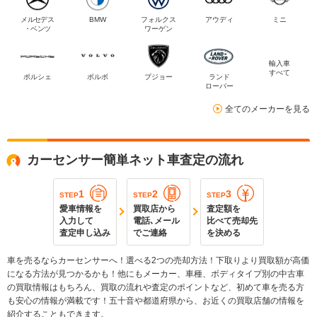
メルセデス
BMW
フォルクス
アウディ
ミニ
・ベンツ
ワーゲン
輸入車
すべて
ポルシェ
ボルボ
プジョー
ランド
ローバー
全てのメーカーを見る
カーセンサー簡単ネット車査定の流れ
1
2
3
STEP
STEP
STEP
愛車情報を
買取店から
査定額を
入力して
電話､メール
比べて売却先
査定申し込み
でご連絡
を決める
車を売るならカーセンサーへ！選べる2つの売却方法！下取りより買取額が高価
になる方法が見つかるかも！他にもメーカー、車種、ボディタイプ別の中古車
の買取情報はもちろん、買取の流れや査定のポイントなど、初めて車を売る方
も安心の情報が満載です！五十音や都道府県から、お近くの買取店舗の情報を
紹介することもできます。