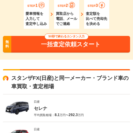
1
2
3
STEP
STEP
STEP
愛車情報を
買取店から
査定額を
入力して
電話、メール
比べて売却先
査定申し込み
でご連絡
を決める
90秒で終わるカンタン入力
無
一括査定依頼スタート
料
スタンザFX(日産)と同一メーカー・ブランド車の
車買取・査定相場
日産
セレナ
8.1
292.3
平均買取相場：
万円〜
万円
日産