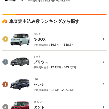
10.8
148.8
平均買取相場：
万円〜
万円
車査定申込み数ランキングから探す
ホンダ
N-BOX
1
10.8
148.8
平均買取相場：
万円～
万円
トヨタ
プリウス
2
12.1
303.5
平均買取相場：
万円～
万円
日産
セレナ
3
8.1
292.3
平均買取相場：
万円～
万円
ダイハツ
タント
4