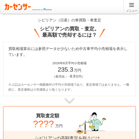
メニュー
シビリアン（日産）の車買取・車査定
シビリアンの買取・査定。
最高額で売却するには？
買取相場算出には参照データが少ないため中古車平均小売相場を表示し
ています。
2026年8月平均小売相場
235.3
万円
-8.9
（前月比：
万円）
※上記はカーセンサー掲載物件の平均小売相場であり、査定相場ではありません。一般
的に、査定価格は小売価格より低くなります。
買取査定額
????
万円
シビリアンの高額査定を狙うには、