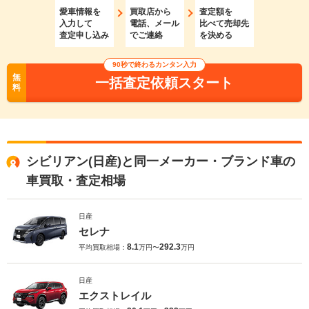
愛車情報を
買取店から
査定額を
入力して
電話、メール
比べて売却先
査定申し込み
でご連絡
を決める
90秒で終わるカンタン入力
無
一括査定依頼スタート
料
シビリアン(日産)と同一メーカー・ブランド車の
車買取・査定相場
日産
セレナ
8.1
292.3
平均買取相場：
万円〜
万円
日産
エクストレイル