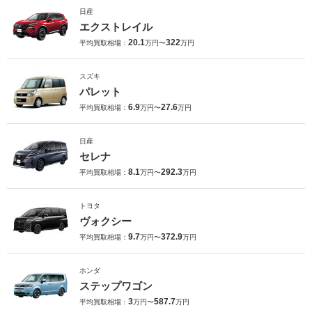
日産
エクストレイル
20.1
322
平均買取相場：
万円〜
万円
スズキ
パレット
6.9
27.6
平均買取相場：
万円〜
万円
日産
セレナ
8.1
292.3
平均買取相場：
万円〜
万円
トヨタ
ヴォクシー
9.7
372.9
平均買取相場：
万円〜
万円
ホンダ
ステップワゴン
3
587.7
平均買取相場：
万円〜
万円