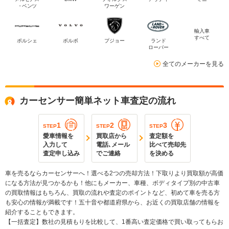
・ベンツ
ワーゲン
輸入車
すべて
ポルシェ
ボルボ
プジョー
ランド
ローバー
全てのメーカーを見る
カーセンサー簡単ネット車査定の流れ
1
2
3
STEP
STEP
STEP
愛車情報を
買取店から
査定額を
入力して
電話､メール
比べて売却先
査定申し込み
でご連絡
を決める
車を売るならカーセンサーへ！選べる2つの売却方法！下取りより買取額が高価
になる方法が見つかるかも！他にもメーカー、車種、ボディタイプ別の中古車
の買取情報はもちろん、買取の流れや査定のポイントなど、初めて車を売る方
も安心の情報が満載です！五十音や都道府県から、お近くの買取店舗の情報を
紹介することもできます。
【一括査定】数社の見積もりを比較して、1番高い査定価格で買い取ってもらお