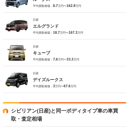
8.7
162.9
平均買取相場：
万円〜
万円
日産
エルグランド
18.7
167.3
平均買取相場：
万円〜
万円
日産
キューブ
7.6
33.3
平均買取相場：
万円〜
万円
日産
デイズルークス
3
67.6
平均買取相場：
万円〜
万円
シビリアン(日産)と同一ボディタイプ車の車買
取・査定相場