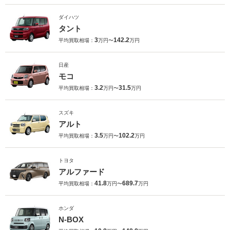
ダイハツ
タント
3
142.2
平均買取相場：
万円〜
万円
日産
モコ
3.2
31.5
平均買取相場：
万円〜
万円
スズキ
アルト
3.5
102.2
平均買取相場：
万円〜
万円
トヨタ
アルファード
41.8
689.7
平均買取相場：
万円〜
万円
ホンダ
N-BOX