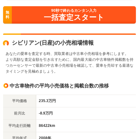
90
秒で終わるカンタン入力
無
一括査定スタート
料
シビリアン(日産)の小売相場情報
あなたの愛車を査定する時、買取業者は中古車小売相場を参考にします。
より高額な査定金額を引き出すために、国内最大級の中古車物件掲載数を持
つカーセンサーで最新の中古車小売相場を確認して、愛車を売却する最適な
タイミングを見極めましょう。
中古車物件の平均小売価格と掲載台数の推移
平均価格
235.3万円
前月比
-8.9万円
平均走行距離
86422km
平均年式
2008年