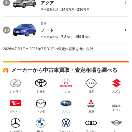
アクア
9
14.6
236
平均買取相場：
万円～
万円
日産
ノート
10
7.2
150.5
平均買取相場：
万円～
万円
2026年7月1日〜2026年7月31日の査定依頼数を元に集計。
メーカーから中古車買取・査定相場を調べる
レクサス
トヨタ
ホンダ
日産
スズキ
国産車
すべて
ダイハツ
マツダ
スバル
三菱
メルセデス
BMW
フォルクス
アウディ
ミニ