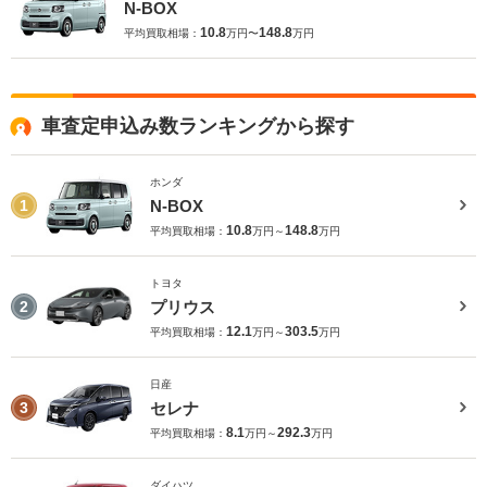
N-BOX
10.8
148.8
平均買取相場：
万円〜
万円
車査定申込み数ランキングから探す
ホンダ
N-BOX
1
10.8
148.8
平均買取相場：
万円～
万円
トヨタ
プリウス
2
12.1
303.5
平均買取相場：
万円～
万円
日産
セレナ
3
8.1
292.3
平均買取相場：
万円～
万円
ダイハツ