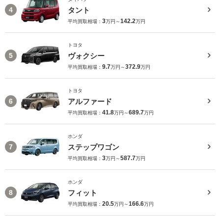
タント
4
3
142.2
平均買取相場：
万円～
万円
トヨタ
ヴォクシー
5
9.7
372.9
平均買取相場：
万円～
万円
トヨタ
アルファード
6
41.8
689.7
平均買取相場：
万円～
万円
ホンダ
ステップワゴン
7
3
587.7
平均買取相場：
万円～
万円
ホンダ
フィット
8
20.5
166.6
平均買取相場：
万円～
万円