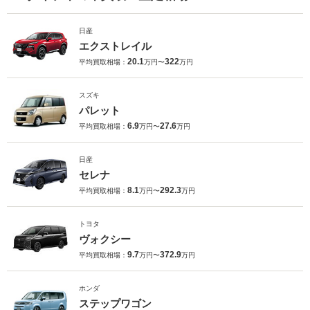
日産
エクストレイル
20.1
322
平均買取相場：
万円〜
万円
スズキ
パレット
6.9
27.6
平均買取相場：
万円〜
万円
日産
セレナ
8.1
292.3
平均買取相場：
万円〜
万円
トヨタ
ヴォクシー
9.7
372.9
平均買取相場：
万円〜
万円
ホンダ
ステップワゴン