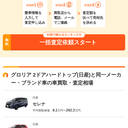
1
2
3
STEP
STEP
STEP
愛車情報を
買取店から
査定額を
入力して
電話、メール
比べて売却先
査定申し込み
でご連絡
を決める
90秒で終わるカンタン入力
無
一括査定依頼スタート
料
グロリア 2ドアハードトップ(日産)と同一メーカ
ー・ブランド車の車買取・査定相場
日産
セレナ
8.1
292.3
平均買取相場：
万円〜
万円
日産