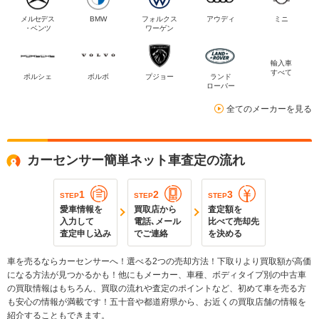
メルセデス
BMW
フォルクス
アウディ
ミニ
・ベンツ
ワーゲン
輸入車
すべて
ポルシェ
ボルボ
プジョー
ランド
ローバー
全てのメーカーを見る
カーセンサー簡単ネット車査定の流れ
1
2
3
STEP
STEP
STEP
愛車情報を
買取店から
査定額を
入力して
電話､メール
比べて売却先
査定申し込み
でご連絡
を決める
車を売るならカーセンサーへ！選べる2つの売却方法！下取りより買取額が高価
になる方法が見つかるかも！他にもメーカー、車種、ボディタイプ別の中古車
の買取情報はもちろん、買取の流れや査定のポイントなど、初めて車を売る方
も安心の情報が満載です！五十音や都道府県から、お近くの買取店舗の情報を
紹介することもできます。