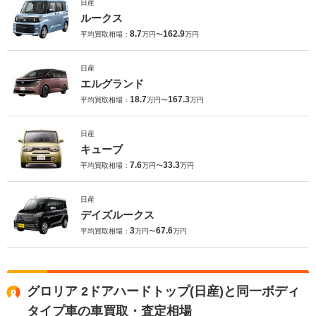
日産
ルークス
8.7
162.9
平均買取相場：
万円〜
万円
日産
エルグランド
18.7
167.3
平均買取相場：
万円〜
万円
日産
キューブ
7.6
33.3
平均買取相場：
万円〜
万円
日産
デイズルークス
3
67.6
平均買取相場：
万円〜
万円
グロリア 2ドアハードトップ(日産)と同一ボディ
タイプ車の車買取・査定相場