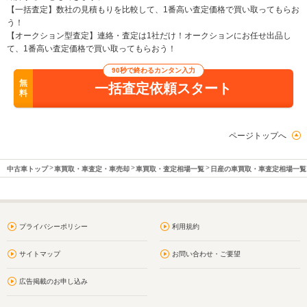
【一括査定】数社の見積もりを比較して、1番高い査定価格で買い取ってもらお
う！
【オークション型査定】連絡・査定は1社だけ！オークションにお任せ出品し
て、1番高い査定価格で買い取ってもらおう！
90秒で終わるカンタン入力
無
一括査定依頼スタート
料
ページトップへ
中古車トップ
車買取・車査定・車売却
車買取・査定相場一覧
日産の車買取・車査定相場一覧
プライバシーポリシー
利用規約
サイトマップ
お問い合わせ・ご要望
広告掲載のお申し込み