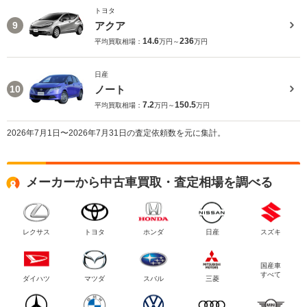
トヨタ
アクア
9
14.6
236
平均買取相場：
万円～
万円
日産
ノート
10
7.2
150.5
平均買取相場：
万円～
万円
2026年7月1日〜2026年7月31日の査定依頼数を元に集計。
メーカーから中古車買取・査定相場を調べる
レクサス
トヨタ
ホンダ
日産
スズキ
国産車
すべて
ダイハツ
マツダ
スバル
三菱