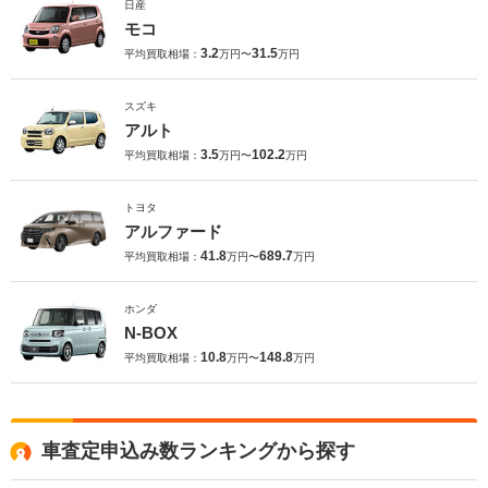
日産
モコ
3.2
31.5
平均買取相場：
万円〜
万円
スズキ
アルト
3.5
102.2
平均買取相場：
万円〜
万円
トヨタ
アルファード
41.8
689.7
平均買取相場：
万円〜
万円
ホンダ
N-BOX
10.8
148.8
平均買取相場：
万円〜
万円
車査定申込み数ランキングから探す