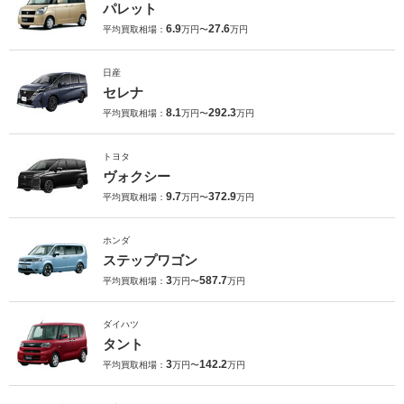
パレット
6.9
27.6
平均買取相場：
万円〜
万円
日産
セレナ
8.1
292.3
平均買取相場：
万円〜
万円
トヨタ
ヴォクシー
9.7
372.9
平均買取相場：
万円〜
万円
ホンダ
ステップワゴン
3
587.7
平均買取相場：
万円〜
万円
ダイハツ
タント
3
142.2
平均買取相場：
万円〜
万円