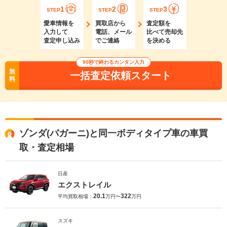
1
2
3
STEP
STEP
STEP
愛車情報を
買取店から
査定額を
入力して
電話、メール
比べて売却先
査定申し込み
でご連絡
を決める
90秒で終わるカンタン入力
無
一括査定依頼スタート
料
ゾンダ(パガーニ)と同一ボディタイプ車の車買
取・査定相場
日産
エクストレイル
20.1
322
平均買取相場：
万円〜
万円
スズキ