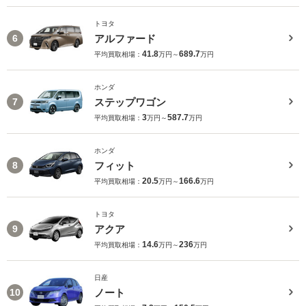
トヨタ
アルファード
6
41.8
689.7
平均買取相場：
万円～
万円
ホンダ
ステップワゴン
7
3
587.7
平均買取相場：
万円～
万円
ホンダ
フィット
8
20.5
166.6
平均買取相場：
万円～
万円
トヨタ
アクア
9
14.6
236
平均買取相場：
万円～
万円
日産
ノート
10