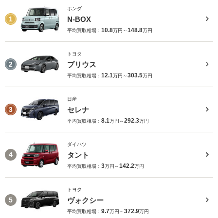
ホンダ
N-BOX
1
10.8
148.8
平均買取相場：
万円～
万円
トヨタ
プリウス
2
12.1
303.5
平均買取相場：
万円～
万円
日産
セレナ
3
8.1
292.3
平均買取相場：
万円～
万円
ダイハツ
タント
4
3
142.2
平均買取相場：
万円～
万円
トヨタ
ヴォクシー
5
9.7
372.9
平均買取相場：
万円～
万円