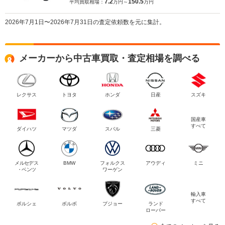
7.2
150.5
平均買取相場：
万円～
万円
2026年7月1日〜2026年7月31日の査定依頼数を元に集計。
メーカーから中古車買取・査定相場を調べる
レクサス
トヨタ
ホンダ
日産
スズキ
国産車
すべて
ダイハツ
マツダ
スバル
三菱
メルセデス
BMW
フォルクス
アウディ
ミニ
・ベンツ
ワーゲン
輸入車
すべて
ポルシェ
ボルボ
プジョー
ランド
ローバー