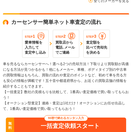
全てのメーカーを見る
カーセンサー簡単ネット車査定の流れ
1
2
3
STEP
STEP
STEP
愛車情報を
買取店から
査定額を
入力して
電話､メール
比べて売却先
査定申し込み
でご連絡
を決める
車を売るならカーセンサーへ！選べる2つの売却方法！下取りより買取額が高価
になる方法が見つかるかも！他にもメーカー、車種、ボディタイプ別の中古車
の買取情報はもちろん、買取の流れや査定のポイントなど、初めて車を売る方
も安心の情報が満載です！五十音や都道府県から、お近くの買取店舗の情報を
紹介することもできます。
【一括査定】数社の見積もりを比較して、1番高い査定価格で買い取ってもらお
う！
【オークション型査定】連絡・査定は1社だけ！オークションにお任せ出品し
て、1番高い査定価格で買い取ってもらおう！
90秒で終わるカンタン入力
無
一括査定依頼スタート
料