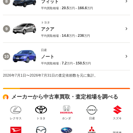
フィット
8
20.5
166.6
平均買取相場：
万円～
万円
トヨタ
アクア
9
14.6
236
平均買取相場：
万円～
万円
日産
ノート
10
7.2
150.5
平均買取相場：
万円～
万円
2026年7月1日〜2026年7月31日の査定依頼数を元に集計。
メーカーから中古車買取・査定相場を調べる
レクサス
トヨタ
ホンダ
日産
スズキ
国産車