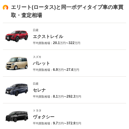
エリート(ロータス)と同一ボディタイプ車の車買
取・査定相場
日産
エクストレイル
20.1
322
平均買取相場：
万円〜
万円
スズキ
パレット
6.9
27.6
平均買取相場：
万円〜
万円
日産
セレナ
8.1
292.3
平均買取相場：
万円〜
万円
トヨタ
ヴォクシー
9.7
372.9
平均買取相場：
万円〜
万円