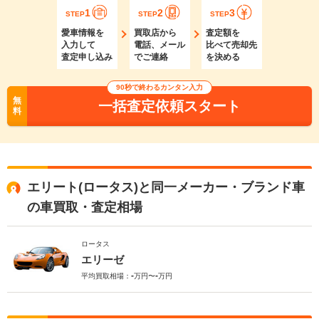
1
2
3
STEP
STEP
STEP
愛車情報を
買取店から
査定額を
入力して
電話、メール
比べて売却先
査定申し込み
でご連絡
を決める
90秒で終わるカンタン入力
無
一括査定依頼スタート
料
エリート(ロータス)と同一メーカー・ブランド車
の車買取・査定相場
ロータス
エリーゼ
-
-
平均買取相場：
万円〜
万円