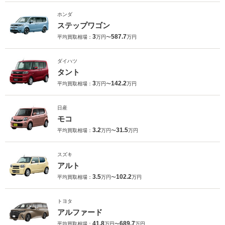
ホンダ
ステップワゴン
3
587.7
平均買取相場：
万円〜
万円
ダイハツ
タント
3
142.2
平均買取相場：
万円〜
万円
日産
モコ
3.2
31.5
平均買取相場：
万円〜
万円
スズキ
アルト
3.5
102.2
平均買取相場：
万円〜
万円
トヨタ
アルファード
41.8
689.7
平均買取相場：
万円〜
万円