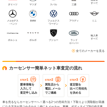
すべて
ダイハツ
マツダ
スバル
三菱
メルセデス
BMW
フォルクス
アウディ
ミニ
・ベンツ
ワーゲン
輸入車
すべて
ポルシェ
ボルボ
プジョー
ランド
ローバー
全てのメーカーを見る
カーセンサー簡単ネット車査定の流れ
1
2
3
STEP
STEP
STEP
愛車情報を
買取店から
査定額を
入力して
電話､メール
比べて売却先
査定申し込み
でご連絡
を決める
車を売るならカーセンサーへ！選べる2つの売却方法！下取りより買取額が高価
になる方法が見つかるかも！他にもメーカー、車種、ボディタイプ別の中古車