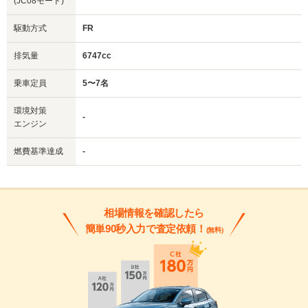
(JC08モード)
駆動方式
FR
排気量
6747cc
乗車定員
5〜7名
環境対策
-
エンジン
燃費基準達成
-
相場情報を確認したら
簡単90秒入力で査定依頼！
(無料)