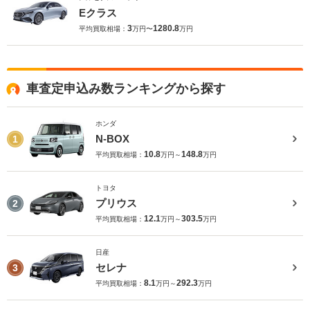
Eクラス
3
1280.8
平均買取相場：
万円〜
万円
車査定申込み数ランキングから探す
ホンダ
N-BOX
1
10.8
148.8
平均買取相場：
万円～
万円
トヨタ
プリウス
2
12.1
303.5
平均買取相場：
万円～
万円
日産
セレナ
3
8.1
292.3
平均買取相場：
万円～
万円