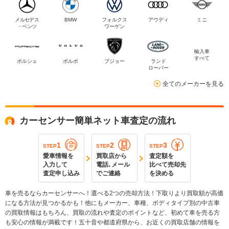
メルセデス
BMW
フォルクス
アウディ
ミニ
・ベンツ
ワーゲン
輸入車
すべて
ポルシェ
ボルボ
プジョー
ランド
ローバー
全てのメーカーを見る
カーセンサー簡単ネット車査定の流れ
1
2
3
STEP
STEP
STEP
愛車情報を
買取店から
査定額を
入力して
電話､メール
比べて売却先
査定申し込み
でご連絡
を決める
車を売るならカーセンサーへ！選べる2つの売却方法！下取りより買取額が高価
になる方法が見つかるかも！他にもメーカー、車種、ボディタイプ別の中古車
の買取情報はもちろん、買取の流れや査定のポイントなど、初めて車を売る方
も安心の情報が満載です！五十音や都道府県から、お近くの買取店舗の情報を