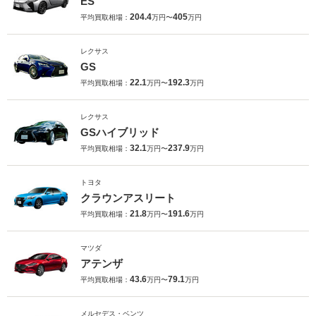
ES
204.4
405
平均買取相場：
万円〜
万円
レクサス
GS
22.1
192.3
平均買取相場：
万円〜
万円
レクサス
GSハイブリッド
32.1
237.9
平均買取相場：
万円〜
万円
トヨタ
クラウンアスリート
21.8
191.6
平均買取相場：
万円〜
万円
マツダ
アテンザ
43.6
79.1
平均買取相場：
万円〜
万円
メルセデス・ベンツ