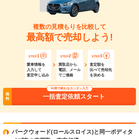
複数の見積もりを比較して
最高額で売却しよう!
1
2
3
STEP
STEP
STEP
愛車情報を
買取店から
査定額を
入力して
電話、メール
比べて売却先
査定申し込み
でご連絡
を決める
90秒で終わるカンタン入力
無
一括査定依頼スタート
料
パークウォード(ロールスロイス)と同一ボディタ