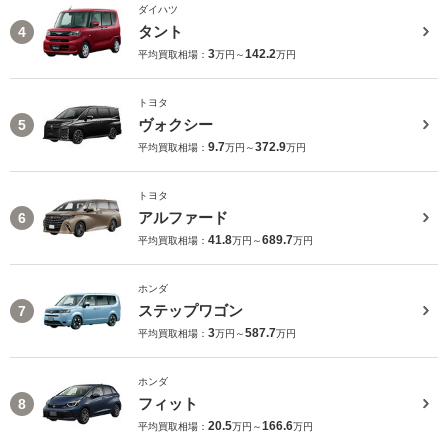
ダイハツ
タント
4
3
142.2
平均買取相場：
万円～
万円
トヨタ
ヴォクシー
5
9.7
372.9
平均買取相場：
万円～
万円
トヨタ
アルファード
6
41.8
689.7
平均買取相場：
万円～
万円
ホンダ
ステップワゴン
7
3
587.7
平均買取相場：
万円～
万円
ホンダ
フィット
8
20.5
166.6
平均買取相場：
万円～
万円