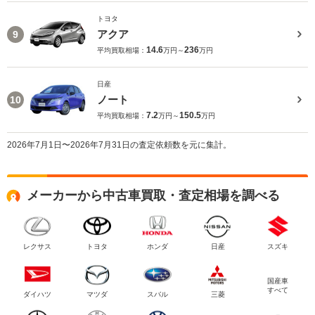
トヨタ
アクア
9
14.6
236
平均買取相場：
万円～
万円
日産
ノート
10
7.2
150.5
平均買取相場：
万円～
万円
2026年7月1日〜2026年7月31日の査定依頼数を元に集計。
メーカーから中古車買取・査定相場を調べる
レクサス
トヨタ
ホンダ
日産
スズキ
国産車
すべて
ダイハツ
マツダ
スバル
三菱