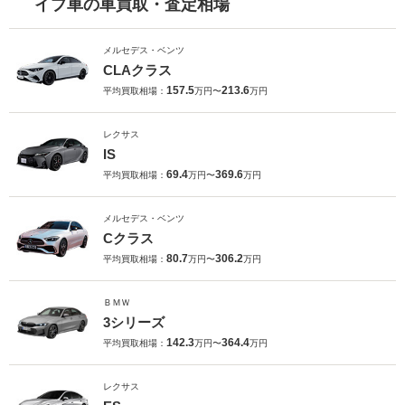
イプ車の車買取・査定相場
メルセデス・ベンツ
CLAクラス
157.5
213.6
平均買取相場：
万円〜
万円
レクサス
IS
69.4
369.6
平均買取相場：
万円〜
万円
メルセデス・ベンツ
Cクラス
80.7
306.2
平均買取相場：
万円〜
万円
ＢＭＷ
3シリーズ
142.3
364.4
平均買取相場：
万円〜
万円
レクサス