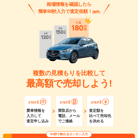
相場情報を確認したら
簡単90秒入力で査定依頼！
(無料)
複数の見積もりを比較して
最高額で売却しよう!
1
2
3
STEP
STEP
STEP
愛車情報を
買取店から
査定額を
入力して
電話、メール
比べて売却先
査定申し込み
でご連絡
を決める
90秒で終わるカンタン入力