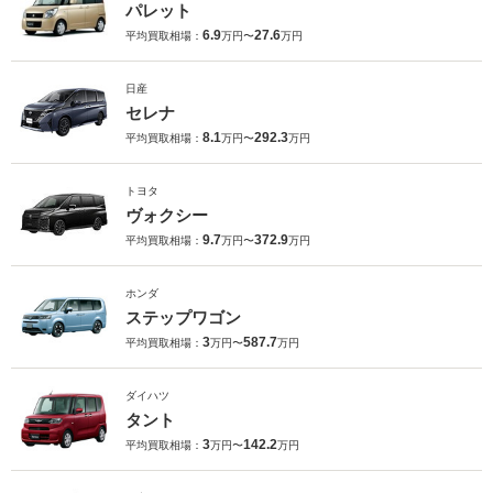
パレット
6.9
27.6
平均買取相場：
万円〜
万円
日産
セレナ
8.1
292.3
平均買取相場：
万円〜
万円
トヨタ
ヴォクシー
9.7
372.9
平均買取相場：
万円〜
万円
ホンダ
ステップワゴン
3
587.7
平均買取相場：
万円〜
万円
ダイハツ
タント
3
142.2
平均買取相場：
万円〜
万円