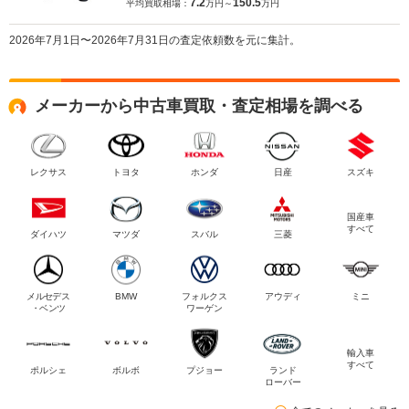
7.2
150.5
平均買取相場：
万円～
万円
2026年7月1日〜2026年7月31日の査定依頼数を元に集計。
メーカーから中古車買取・査定相場を調べる
レクサス
トヨタ
ホンダ
日産
スズキ
国産車
すべて
ダイハツ
マツダ
スバル
三菱
メルセデス
BMW
フォルクス
アウディ
ミニ
・ベンツ
ワーゲン
輸入車
すべて
ポルシェ
ボルボ
プジョー
ランド
ローバー