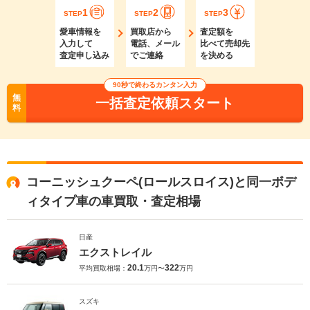
1
2
3
STEP
STEP
STEP
愛車情報を
買取店から
査定額を
入力して
電話、メール
比べて売却先
査定申し込み
でご連絡
を決める
90秒で終わるカンタン入力
無
一括査定依頼スタート
料
コーニッシュクーペ(ロールスロイス)と同一ボデ
ィタイプ車の車買取・査定相場
日産
エクストレイル
20.1
322
平均買取相場：
万円〜
万円
スズキ