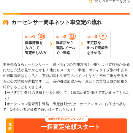
全てのメーカーを見る
カーセンサー簡単ネット車査定の流れ
1
2
3
STEP
STEP
STEP
愛車情報を
買取店から
査定額を
入力して
電話､メール
比べて売却先
査定申し込み
でご連絡
を決める
車を売るならカーセンサーへ！選べる2つの売却方法！下取りより買取額が高価
になる方法が見つかるかも！他にもメーカー、車種、ボディタイプ別の中古車
の買取情報はもちろん、買取の流れや査定のポイントなど、初めて車を売る方
も安心の情報が満載です！五十音や都道府県から、お近くの買取店舗の情報を
紹介することもできます。
【一括査定】数社の見積もりを比較して、1番高い査定価格で買い取ってもらお
う！
【オークション型査定】連絡・査定は1社だけ！オークションにお任せ出品し
て、1番高い査定価格で買い取ってもらおう！
90秒で終わるカンタン入力
無
一括査定依頼スタート
料