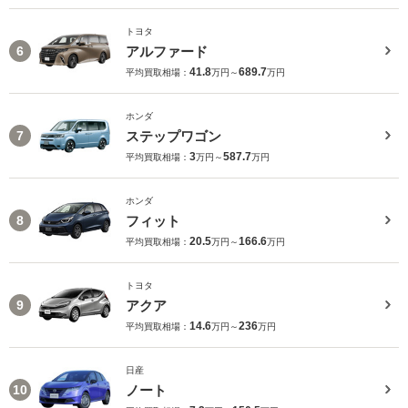
トヨタ
アルファード
6
41.8
689.7
平均買取相場：
万円～
万円
ホンダ
ステップワゴン
7
3
587.7
平均買取相場：
万円～
万円
ホンダ
フィット
8
20.5
166.6
平均買取相場：
万円～
万円
トヨタ
アクア
9
14.6
236
平均買取相場：
万円～
万円
日産
ノート
10