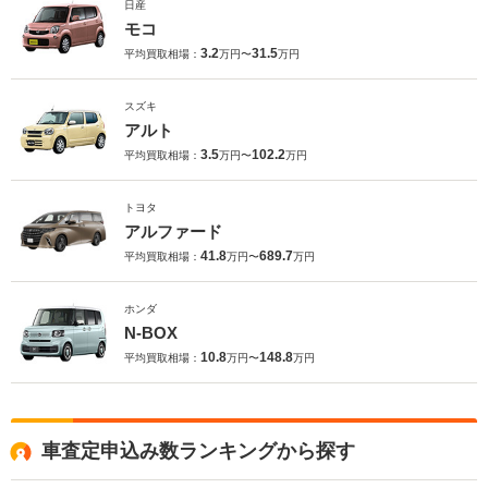
日産
モコ
3.2
31.5
平均買取相場：
万円〜
万円
スズキ
アルト
3.5
102.2
平均買取相場：
万円〜
万円
トヨタ
アルファード
41.8
689.7
平均買取相場：
万円〜
万円
ホンダ
N-BOX
10.8
148.8
平均買取相場：
万円〜
万円
車査定申込み数ランキングから探す