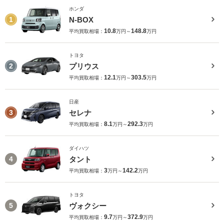
ホンダ
N-BOX
1
10.8
148.8
平均買取相場：
万円～
万円
トヨタ
プリウス
2
12.1
303.5
平均買取相場：
万円～
万円
日産
セレナ
3
8.1
292.3
平均買取相場：
万円～
万円
ダイハツ
タント
4
3
142.2
平均買取相場：
万円～
万円
トヨタ
ヴォクシー
5
9.7
372.9
平均買取相場：
万円～
万円