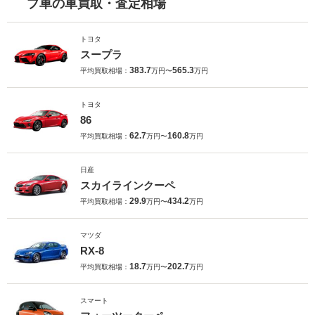
プ車の車買取・査定相場
トヨタ
スープラ
383.7
565.3
平均買取相場：
万円〜
万円
トヨタ
86
62.7
160.8
平均買取相場：
万円〜
万円
日産
スカイラインクーペ
29.9
434.2
平均買取相場：
万円〜
万円
マツダ
RX-8
18.7
202.7
平均買取相場：
万円〜
万円
スマート