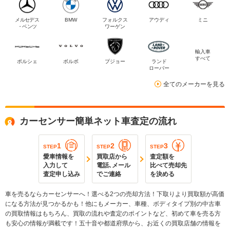
メルセデス
BMW
フォルクス
アウディ
ミニ
・ベンツ
ワーゲン
輸入車
すべて
ポルシェ
ボルボ
プジョー
ランド
ローバー
全てのメーカーを見る
カーセンサー簡単ネット車査定の流れ
1
2
3
STEP
STEP
STEP
愛車情報を
買取店から
査定額を
入力して
電話､メール
比べて売却先
査定申し込み
でご連絡
を決める
車を売るならカーセンサーへ！選べる2つの売却方法！下取りより買取額が高価
になる方法が見つかるかも！他にもメーカー、車種、ボディタイプ別の中古車
の買取情報はもちろん、買取の流れや査定のポイントなど、初めて車を売る方
も安心の情報が満載です！五十音や都道府県から、お近くの買取店舗の情報を