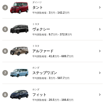
ダイハツ
タント
4
3
142.2
平均買取相場：
万円～
万円
トヨタ
ヴォクシー
5
9.7
372.9
平均買取相場：
万円～
万円
トヨタ
アルファード
6
41.8
689.7
平均買取相場：
万円～
万円
ホンダ
ステップワゴン
7
3
587.7
平均買取相場：
万円～
万円
ホンダ
フィット
8
20.5
166.6
平均買取相場：
万円～
万円