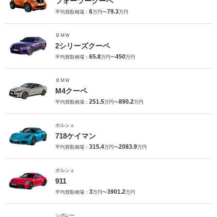
フォーツークーペ
6
79.3
平均買取相場：
万円〜
万円
ＢＭＷ
2シリーズクーペ
65.8
450
平均買取相場：
万円〜
万円
ＢＭＷ
M4クーペ
251.5
890.2
平均買取相場：
万円〜
万円
ポルシェ
718ケイマン
315.4
2083.9
平均買取相場：
万円〜
万円
ポルシェ
911
3
3901.2
平均買取相場：
万円〜
万円
シボレー