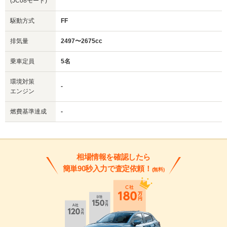
(JC08モード)
駆動方式
FF
排気量
2497〜2675cc
乗車定員
5名
環境対策
-
エンジン
燃費基準達成
-
相場情報を確認したら
簡単90秒入力で査定依頼！
(無料)