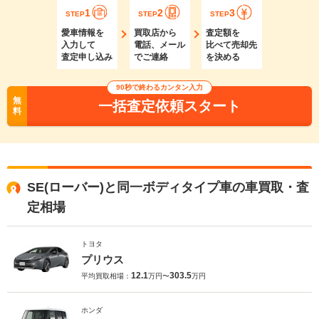
1
2
3
STEP
STEP
STEP
愛車情報を
買取店から
査定額を
入力して
電話、メール
比べて売却先
査定申し込み
でご連絡
を決める
90秒で終わるカンタン入力
無
一括査定依頼スタート
料
SE(ローバー)と同一ボディタイプ車の車買取・査
定相場
トヨタ
プリウス
12.1
303.5
平均買取相場：
万円〜
万円
ホンダ