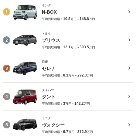
ホンダ
N-BOX
1
10.8
148.8
平均買取相場：
万円～
万円
トヨタ
プリウス
2
12.1
303.5
平均買取相場：
万円～
万円
日産
セレナ
3
8.1
292.3
平均買取相場：
万円～
万円
ダイハツ
タント
4
3
142.2
平均買取相場：
万円～
万円
トヨタ
ヴォクシー
5
9.7
372.9
平均買取相場：
万円～
万円