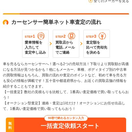
全てのメーカーを見る
カーセンサー簡単ネット車査定の流れ
1
2
3
STEP
STEP
STEP
愛車情報を
買取店から
査定額を
入力して
電話､メール
比べて売却先
査定申し込み
でご連絡
を決める
車を売るならカーセンサーへ！選べる2つの売却方法！下取りより買取額が高価
になる方法が見つかるかも！他にもメーカー、車種、ボディタイプ別の中古車
の買取情報はもちろん、買取の流れや査定のポイントなど、初めて車を売る方
も安心の情報が満載です！五十音や都道府県から、お近くの買取店舗の情報を
紹介することもできます。
【一括査定】数社の見積もりを比較して、1番高い査定価格で買い取ってもらお
う！
【オークション型査定】連絡・査定は1社だけ！オークションにお任せ出品し
て、1番高い査定価格で買い取ってもらおう！
90秒で終わるカンタン入力
無
一括査定依頼スタート
料