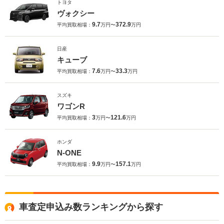
トヨタ
ヴォクシー
9.7
372.9
平均買取相場：
万円〜
万円
日産
キューブ
7.6
33.3
平均買取相場：
万円〜
万円
スズキ
ワゴンR
3
121.6
平均買取相場：
万円〜
万円
ホンダ
N-ONE
9.9
157.1
平均買取相場：
万円〜
万円
車査定申込み数ランキングから探す