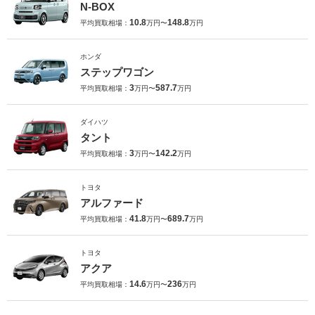
N-BOX
10.8
148.8
平均買取相場：
万円〜
万円
ホンダ
ステップワゴン
3
587.7
平均買取相場：
万円〜
万円
ダイハツ
タント
3
142.2
平均買取相場：
万円〜
万円
トヨタ
アルファード
41.8
689.7
平均買取相場：
万円〜
万円
トヨタ
アクア
14.6
236
平均買取相場：
万円〜
万円