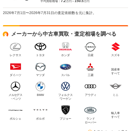
7.2
150.5
平均買取相場：
万円～
万円
2026年7月1日〜2026年7月31日の査定依頼数を元に集計。
メーカーから中古車買取・査定相場を調べる
レクサス
トヨタ
ホンダ
日産
スズキ
国産車
すべて
ダイハツ
マツダ
スバル
三菱
メルセデス
BMW
フォルクス
アウディ
ミニ
・ベンツ
ワーゲン
輸入車
すべて
ポルシェ
ボルボ
プジョー
ランド
ローバー