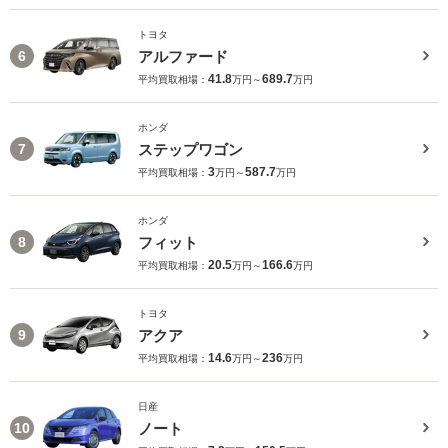
トヨタ
アルファード
6
41.8
689.7
平均買取相場：
万円～
万円
ホンダ
ステップワゴン
7
3
587.7
平均買取相場：
万円～
万円
ホンダ
フィット
8
20.5
166.6
平均買取相場：
万円～
万円
トヨタ
アクア
9
14.6
236
平均買取相場：
万円～
万円
日産
ノート
10