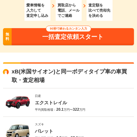
愛車情報を
買取店から
査定額を
入力して
電話、メール
比べて売却先
査定申し込み
でご連絡
を決める
90秒で終わるカンタン入力
無
一括査定依頼スタート
料
xB(米国サイオン)と同一ボディタイプ車の車買
取・査定相場
日産
エクストレイル
20.1
322
平均買取相場：
万円〜
万円
スズキ
パレット