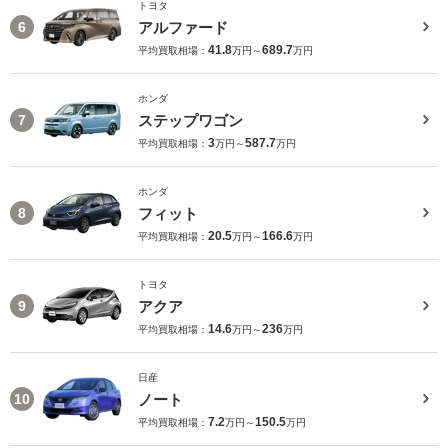
トヨタ
アルファード
6
41.8
689.7
平均買取相場：
万円～
万円
ホンダ
ステップワゴン
7
3
587.7
平均買取相場：
万円～
万円
ホンダ
フィット
8
20.5
166.6
平均買取相場：
万円～
万円
トヨタ
アクア
9
14.6
236
平均買取相場：
万円～
万円
日産
ノート
10
7.2
150.5
平均買取相場：
万円～
万円