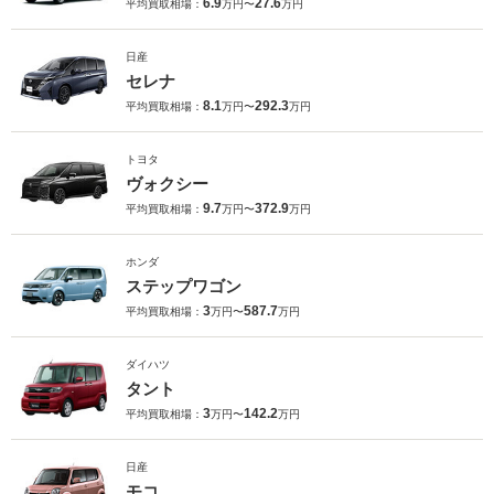
6.9
27.6
平均買取相場：
万円〜
万円
日産
セレナ
8.1
292.3
平均買取相場：
万円〜
万円
トヨタ
ヴォクシー
9.7
372.9
平均買取相場：
万円〜
万円
ホンダ
ステップワゴン
3
587.7
平均買取相場：
万円〜
万円
ダイハツ
タント
3
142.2
平均買取相場：
万円〜
万円
日産
モコ