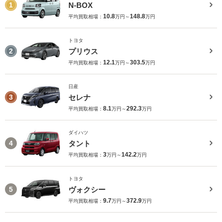
N-BOX
1
10.8
148.8
平均買取相場：
万円～
万円
トヨタ
プリウス
2
12.1
303.5
平均買取相場：
万円～
万円
日産
セレナ
3
8.1
292.3
平均買取相場：
万円～
万円
ダイハツ
タント
4
3
142.2
平均買取相場：
万円～
万円
トヨタ
ヴォクシー
5
9.7
372.9
平均買取相場：
万円～
万円