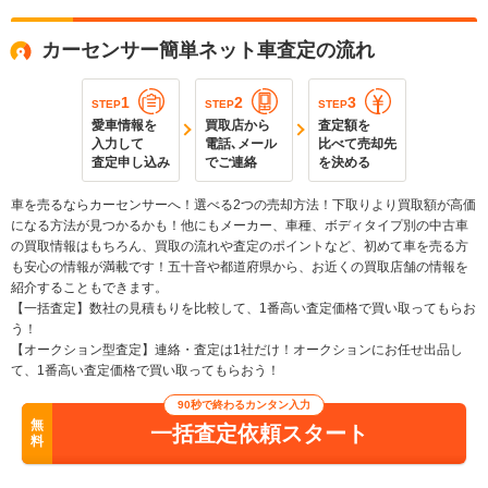
カーセンサー簡単ネット車査定の流れ
1
2
3
STEP
STEP
STEP
愛車情報を
買取店から
査定額を
入力して
電話､メール
比べて売却先
査定申し込み
でご連絡
を決める
車を売るならカーセンサーへ！選べる2つの売却方法！下取りより買取額が高価
になる方法が見つかるかも！他にもメーカー、車種、ボディタイプ別の中古車
の買取情報はもちろん、買取の流れや査定のポイントなど、初めて車を売る方
も安心の情報が満載です！五十音や都道府県から、お近くの買取店舗の情報を
紹介することもできます。
【一括査定】数社の見積もりを比較して、1番高い査定価格で買い取ってもらお
う！
【オークション型査定】連絡・査定は1社だけ！オークションにお任せ出品し
て、1番高い査定価格で買い取ってもらおう！
90秒で終わるカンタン入力
無
一括査定依頼スタート
料