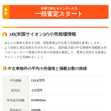
90
秒で終わるカンタン入力
無
一括査定スタート
料
xB(米国サイオン)の小売相場情報
あなたの愛車を査定する時、買取業者は中古車小売相場を参考にします。
より高額な査定金額を引き出すために、国内最大級の中古車物件掲載数を持
つカーセンサーで最新の中古車小売相場を確認して、愛車を売却する最適な
タイミングを見極めましょう。
中古車物件の平均小売価格と掲載台数の推移
平均価格
116.8万円
前月比
-2.0万円
平均走行距離
153903km
平均年式
2009年