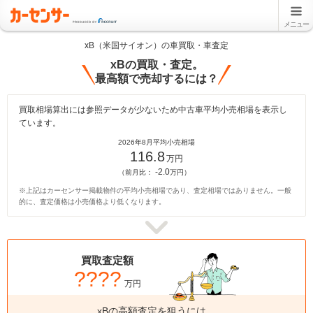
メニュー
xB（米国サイオン）の車買取・車査定
xBの買取・査定。
最高額で売却するには？
買取相場算出には参照データが少ないため中古車平均小売相場を表示し
ています。
2026年8月平均小売相場
116.8
万円
-2.0
（前月比：
万円）
※上記はカーセンサー掲載物件の平均小売相場であり、査定相場ではありません。一般
的に、査定価格は小売価格より低くなります。
買取査定額
????
万円
xBの高額査定を狙うには、