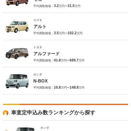
3.2
31.5
平均買取相場：
万円〜
万円
スズキ
アルト
3.5
102.2
平均買取相場：
万円〜
万円
トヨタ
アルファード
41.8
689.7
平均買取相場：
万円〜
万円
ホンダ
N-BOX
10.8
148.8
平均買取相場：
万円〜
万円
車査定申込み数ランキングから探す
ホンダ