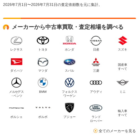
2026年7月1日〜2026年7月31日の査定依頼数を元に集計。
メーカーから中古車買取・査定相場を調べる
レクサス
トヨタ
ホンダ
日産
スズキ
国産車
すべて
ダイハツ
マツダ
スバル
三菱
メルセデス
BMW
フォルクス
アウディ
ミニ
・ベンツ
ワーゲン
輸入車
すべて
ポルシェ
ボルボ
プジョー
ランド
ローバー
全てのメーカーを見る