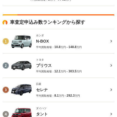
車査定申込み数ランキングから探す
ホンダ
N-BOX
1
10.8
148.8
平均買取相場：
万円～
万円
トヨタ
プリウス
2
12.1
303.5
平均買取相場：
万円～
万円
日産
セレナ
3
8.1
292.3
平均買取相場：
万円～
万円
ダイハツ
タント
4