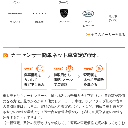
・ベンツ
ワーゲン
輸入車
すべて
ポルシェ
ボルボ
プジョー
ランド
ローバー
全てのメーカーを見る
カーセンサー簡単ネット車査定の流れ
1
2
3
STEP
STEP
STEP
愛車情報を
買取店から
査定額を
入力して
電話､メール
比べて売却先
査定申し込み
でご連絡
を決める
車を売るならカーセンサーへ！選べる2つの売却方法！下取りより買取額が高価
になる方法が見つかるかも！他にもメーカー、車種、ボディタイプ別の中古車
の買取情報はもちろん、買取の流れや査定のポイントなど、初めて車を売る方
も安心の情報が満載です！五十音や都道府県から、お近くの買取店舗の情報を
紹介することもできます。
【一括査定】数社の見積もりを比較して、1番高い査定価格で買い取ってもらお