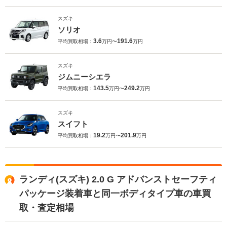
スズキ
ソリオ
3.6
191.6
平均買取相場：
万円〜
万円
スズキ
ジムニーシエラ
143.5
249.2
平均買取相場：
万円〜
万円
スズキ
スイフト
19.2
201.9
平均買取相場：
万円〜
万円
ランディ(スズキ) 2.0 G アドバンストセーフティ
パッケージ装着車と同一ボディタイプ車の車買
取・査定相場