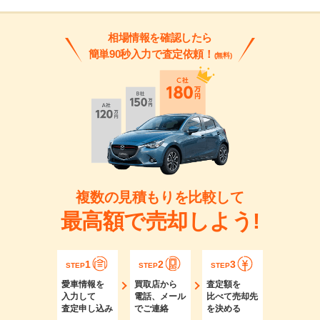
相場情報を確認したら
簡単90秒入力で査定依頼！
(無料)
複数の見積もりを比較して
最高額で売却しよう!
1
2
3
STEP
STEP
STEP
愛車情報を
買取店から
査定額を
入力して
電話、メール
比べて売却先
査定申し込み
でご連絡
を決める