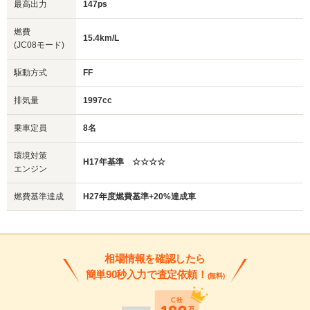
最高出力
147ps
燃費
15.4km/L
(JC08モード)
駆動方式
FF
排気量
1997cc
乗車定員
8名
環境対策
H17年基準 ☆☆☆☆
エンジン
燃費基準達成
H27年度燃費基準+20%達成車
相場情報を確認したら
簡単90秒入力で査定依頼！
(無料)