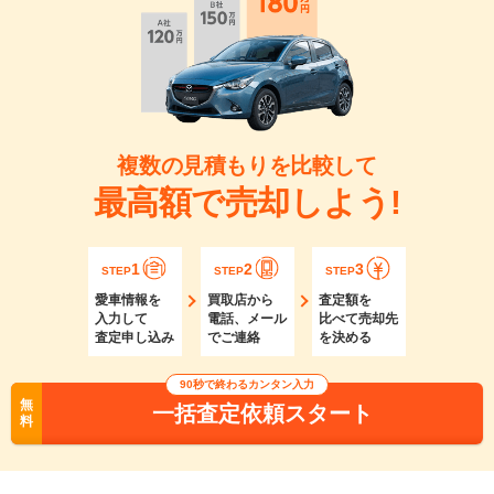
複数の見積もりを比較して
最高額で売却しよう!
1
2
3
STEP
STEP
STEP
愛車情報を
買取店から
査定額を
入力して
電話、メール
比べて売却先
査定申し込み
でご連絡
を決める
90秒で終わるカンタン入力
無
一括査定依頼スタート
料