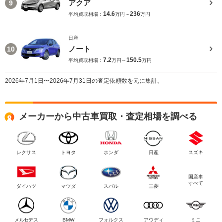
アクア
9
14.6
236
平均買取相場：
万円～
万円
日産
ノート
10
7.2
150.5
平均買取相場：
万円～
万円
2026年7月1日〜2026年7月31日の査定依頼数を元に集計。
メーカーから中古車買取・査定相場を調べる
レクサス
トヨタ
ホンダ
日産
スズキ
国産車
すべて
ダイハツ
マツダ
スバル
三菱
メルセデス
BMW
フォルクス
アウディ
ミニ