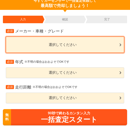
今すぐカーセンサーで一括査定依頼して
最高額で売却しましょう！
入力
確認
完了
メーカー・車種・グレード
必須
選択してください
年式
必須
※不明の場合はおおよそでOKです
選択してください
走行距離
必須
※不明の場合はおおよそでOKです
選択してください
90
秒で終わるカンタン入力
無
一括査定スタート
料