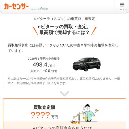
メニュー
eビターラ（スズキ）の車買取・車査定
eビターラの買取・査定。
最高額で売却するには？
買取相場算出には参照データが少ないため中古車平均小売相場を表示し
ています。
2026年8月平均小売相場
498.4
万円
+0.0
（前月比：
万円）
※上記はカーセンサー掲載物件の平均小売相場であり、査定相場ではありません。一般
的に、査定価格は小売価格より低くなります。
買取査定額
????
万円
eビターラの高額査定を狙うには、