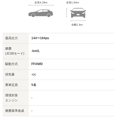
全長4.28m
全高1.64m
全幅1.8m
最高出力
144〜184ps
燃費
-km/L
(JC08モード)
駆動方式
FF/4WD
排気量
-cc
乗車定員
5名
環境対策
-
エンジン
燃費基準達成
-