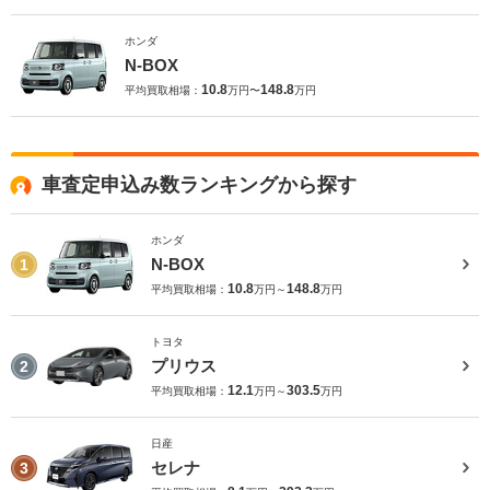
ホンダ
N-BOX
10.8
148.8
平均買取相場：
万円〜
万円
車査定申込み数ランキングから探す
ホンダ
N-BOX
1
10.8
148.8
平均買取相場：
万円～
万円
トヨタ
プリウス
2
12.1
303.5
平均買取相場：
万円～
万円
日産
セレナ
3