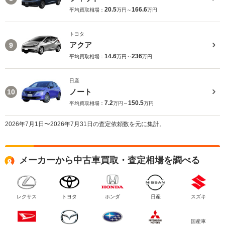
20.5
166.6
平均買取相場：
万円～
万円
トヨタ
アクア
9
14.6
236
平均買取相場：
万円～
万円
日産
ノート
10
7.2
150.5
平均買取相場：
万円～
万円
2026年7月1日〜2026年7月31日の査定依頼数を元に集計。
メーカーから中古車買取・査定相場を調べる
レクサス
トヨタ
ホンダ
日産
スズキ
国産車