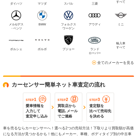
すべて
ダイハツ
マツダ
スバル
三菱
メルセデス
BMW
フォルクス
アウディ
ミニ
・ベンツ
ワーゲン
輸入車
すべて
ポルシェ
ボルボ
プジョー
ランド
ローバー
全てのメーカーを見る
カーセンサー簡単ネット車査定の流れ
1
2
3
STEP
STEP
STEP
愛車情報を
買取店から
査定額を
入力して
電話､メール
比べて売却先
査定申し込み
でご連絡
を決める
車を売るならカーセンサーへ！選べる2つの売却方法！下取りより買取額が高価
になる方法が見つかるかも！他にもメーカー、車種、ボディタイプ別の中古車