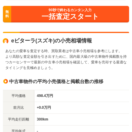
90
秒で終わるカンタン入力
無
一括査定スタート
料
eビターラ(スズキ)の小売相場情報
あなたの愛車を査定する時、買取業者は中古車小売相場を参考にします。
より高額な査定金額を引き出すために、国内最大級の中古車物件掲載数を持
つカーセンサーで最新の中古車小売相場を確認して、愛車を売却する最適な
タイミングを見極めましょう。
中古車物件の平均小売価格と掲載台数の推移
平均価格
498.4万円
前月比
+0.0万円
平均走行距離
300km
平均年式
-