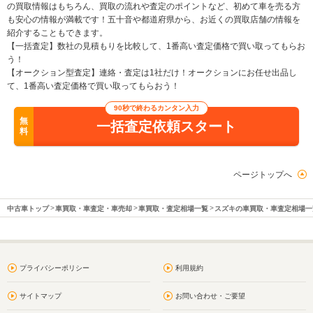
の買取情報はもちろん、買取の流れや査定のポイントなど、初めて車を売る方
も安心の情報が満載です！五十音や都道府県から、お近くの買取店舗の情報を
紹介することもできます。
【一括査定】数社の見積もりを比較して、1番高い査定価格で買い取ってもらお
う！
【オークション型査定】連絡・査定は1社だけ！オークションにお任せ出品し
て、1番高い査定価格で買い取ってもらおう！
90秒で終わるカンタン入力
無
一括査定依頼スタート
料
ページトップへ
中古車トップ
車買取・車査定・車売却
車買取・査定相場一覧
スズキの車買取・車査定相場一
プライバシーポリシー
利用規約
サイトマップ
お問い合わせ・ご要望