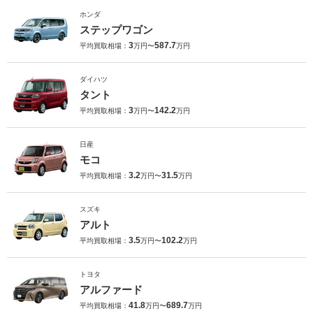
ホンダ
ステップワゴン
3
587.7
平均買取相場：
万円〜
万円
ダイハツ
タント
3
142.2
平均買取相場：
万円〜
万円
日産
モコ
3.2
31.5
平均買取相場：
万円〜
万円
スズキ
アルト
3.5
102.2
平均買取相場：
万円〜
万円
トヨタ
アルファード
41.8
689.7
平均買取相場：
万円〜
万円