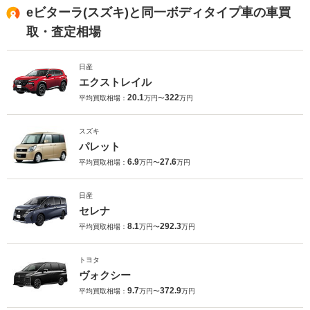
eビターラ(スズキ)と同一ボディタイプ車の車買
取・査定相場
日産
エクストレイル
20.1
322
平均買取相場：
万円〜
万円
スズキ
パレット
6.9
27.6
平均買取相場：
万円〜
万円
日産
セレナ
8.1
292.3
平均買取相場：
万円〜
万円
トヨタ
ヴォクシー
9.7
372.9
平均買取相場：
万円〜
万円