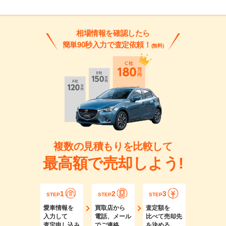
相場情報を確認したら
簡単90秒入力で査定依頼！
(無料)
複数の見積もりを比較して
最高額で売却しよう!
1
2
3
STEP
STEP
STEP
愛車情報を
買取店から
査定額を
入力して
電話、メール
比べて売却先
査定申し込み
でご連絡
を決める