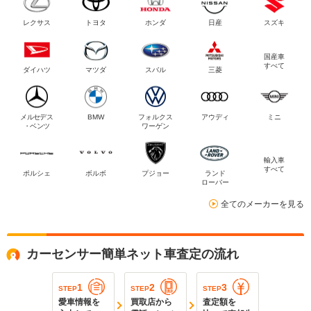
レクサス
トヨタ
ホンダ
日産
スズキ
国産車
すべて
ダイハツ
マツダ
スバル
三菱
メルセデス
BMW
フォルクス
アウディ
ミニ
・ベンツ
ワーゲン
輸入車
すべて
ポルシェ
ボルボ
プジョー
ランド
ローバー
全てのメーカーを見る
カーセンサー簡単ネット車査定の流れ
1
2
3
STEP
STEP
STEP
愛車情報を
買取店から
査定額を