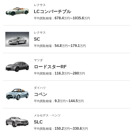
レクサス
LCコンバーチブル
678.4
1035.6
平均買取相場：
万円〜
万円
レクサス
SC
54.8
179.1
平均買取相場：
万円〜
万円
マツダ
ロードスターRF
116.3
280
平均買取相場：
万円〜
万円
ダイハツ
コペン
9.3
144.5
平均買取相場：
万円〜
万円
メルセデス・ベンツ
SLC
150.2
330.6
平均買取相場：
万円〜
万円