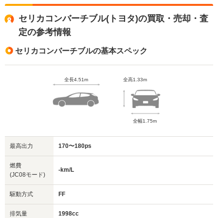
セリカコンバーチブル(トヨタ)の買取・売却・査
定の参考情報
セリカコンバーチブルの基本スペック
全長4.51m
全高1.33m
全幅1.75m
最高出力
170〜180ps
燃費
-km/L
(JC08モード)
駆動方式
FF
排気量
1998cc