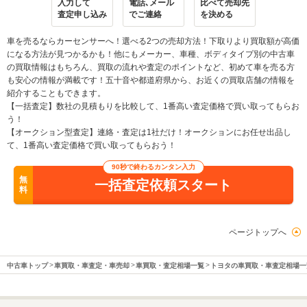
入力して
電話､メール
比べて売却先
査定申し込み
でご連絡
を決める
車を売るならカーセンサーへ！選べる2つの売却方法！下取りより買取額が高価
になる方法が見つかるかも！他にもメーカー、車種、ボディタイプ別の中古車
の買取情報はもちろん、買取の流れや査定のポイントなど、初めて車を売る方
も安心の情報が満載です！五十音や都道府県から、お近くの買取店舗の情報を
紹介することもできます。
【一括査定】数社の見積もりを比較して、1番高い査定価格で買い取ってもらお
う！
【オークション型査定】連絡・査定は1社だけ！オークションにお任せ出品し
て、1番高い査定価格で買い取ってもらおう！
90秒で終わるカンタン入力
無
一括査定依頼スタート
料
ページトップへ
中古車トップ
車買取・車査定・車売却
車買取・査定相場一覧
トヨタの車買取・車査定相場一