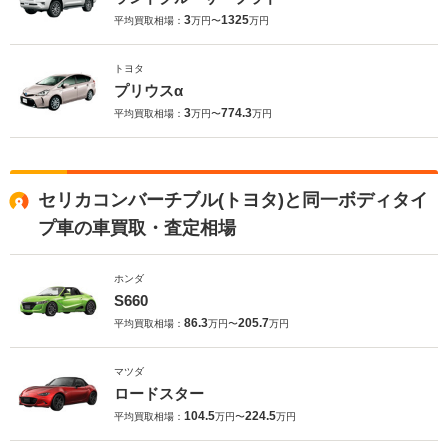
3
1325
平均買取相場：
万円〜
万円
トヨタ
プリウスα
3
774.3
平均買取相場：
万円〜
万円
セリカコンバーチブル(トヨタ)と同一ボディタイ
プ車の車買取・査定相場
ホンダ
S660
86.3
205.7
平均買取相場：
万円〜
万円
マツダ
ロードスター
104.5
224.5
平均買取相場：
万円〜
万円