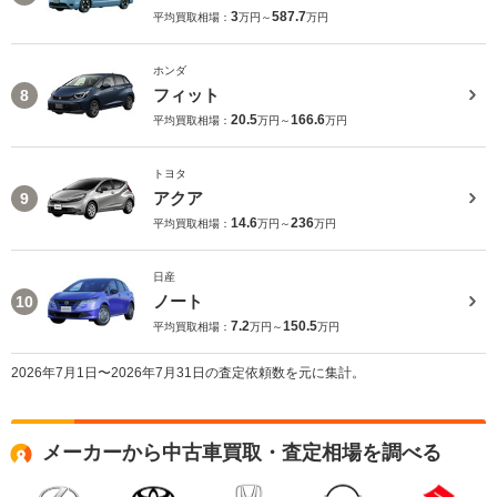
3
587.7
平均買取相場：
万円～
万円
ホンダ
フィット
8
20.5
166.6
平均買取相場：
万円～
万円
トヨタ
アクア
9
14.6
236
平均買取相場：
万円～
万円
日産
ノート
10
7.2
150.5
平均買取相場：
万円～
万円
2026年7月1日〜2026年7月31日の査定依頼数を元に集計。
メーカーから中古車買取・査定相場を調べる