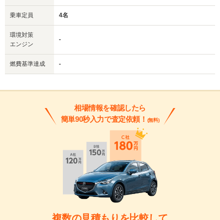
乗車定員
4名
環境対策
-
エンジン
燃費基準達成
-
相場情報を確認したら
簡単90秒入力で査定依頼！
(無料)
複数の見積もりを比較して