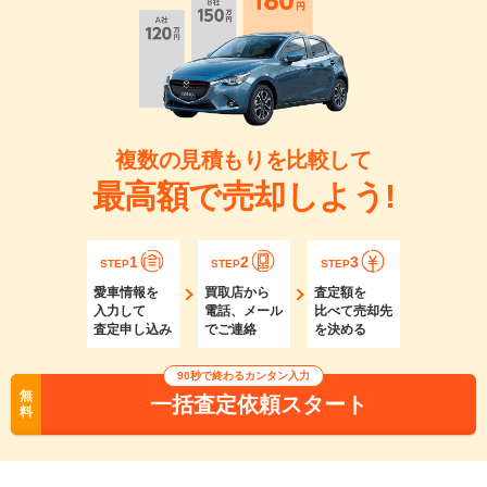
複数の見積もりを比較して
最高額で売却しよう!
1
2
3
STEP
STEP
STEP
愛車情報を
買取店から
査定額を
入力して
電話、メール
比べて売却先
査定申し込み
でご連絡
を決める
90秒で終わるカンタン入力
無
一括査定依頼スタート
料