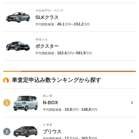
メルセデス・ベンツ
SLKクラス
46.1
152.2
平均買取相場：
万円〜
万円
ポルシェ
ボクスター
162.4
581.9
平均買取相場：
万円〜
万円
車査定申込み数ランキングから探す
ホンダ
N-BOX
1
10.8
148.8
平均買取相場：
万円～
万円
トヨタ
プリウス
2
12.1
303.5
平均買取相場：
万円～
万円