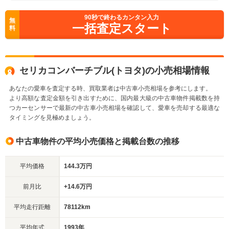
90
秒で終わるカンタン入力
無
一括査定スタート
料
セリカコンバーチブル(トヨタ)の小売相場情報
あなたの愛車を査定する時、買取業者は中古車小売相場を参考にします。
より高額な査定金額を引き出すために、国内最大級の中古車物件掲載数を持
つカーセンサーで最新の中古車小売相場を確認して、愛車を売却する最適な
タイミングを見極めましょう。
中古車物件の平均小売価格と掲載台数の推移
平均価格
144.3万円
前月比
+14.6万円
平均走行距離
78112km
平均年式
1993年