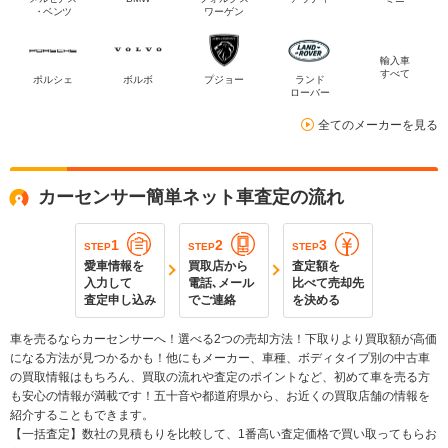
・ベンツ
ワーゲン
輸入車
すべて
ポルシェ
ボルボ
プジョー
ランド
ローバー
全てのメーカーを見る
カーセンサー簡単ネット車査定の流れ
1
2
3
STEP
STEP
STEP
愛車情報を
買取店から
査定額を
入力して
電話､メール
比べて売却先
査定申し込み
でご連絡
を決める
車を売るならカーセンサーへ！選べる2つの売却方法！下取りより買取額が高価
になる方法が見つかるかも！他にもメーカー、車種、ボディタイプ別の中古車
の買取情報はもちろん、買取の流れや査定のポイントなど、初めて車を売る方
も安心の情報が満載です！五十音や都道府県から、お近くの買取店舗の情報を
紹介することもできます。
【一括査定】数社の見積もりを比較して、1番高い査定価格で買い取ってもらお