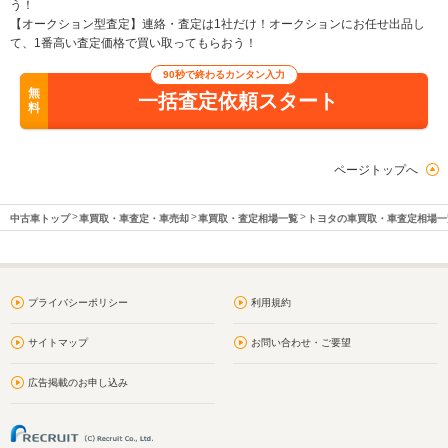
う！
【オークション型査定】連絡・査定は1社だけ！オークションにお任せ出品し
て、1番高い査定価格で買い取ってもらおう！
90秒で終わるカンタン入力
無
一括査定依頼スタート
料
ページトップへ
中古車トップ
車買取・車査定・車売却
車買取・査定相場一覧
トヨタの車買取・車査定相場一
プライバシーポリシー
利用規約
サイトマップ
お問い合わせ・ご要望
広告掲載のお申し込み