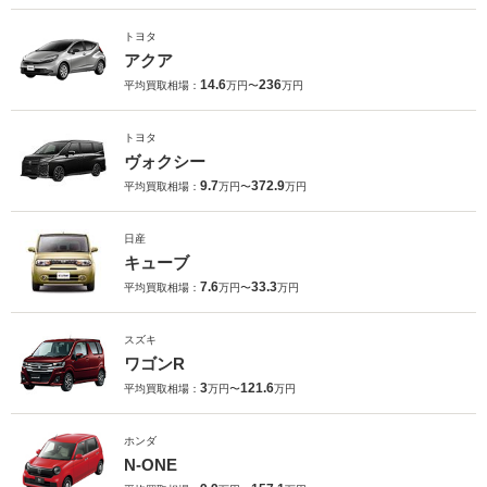
トヨタ
アクア
14.6
236
平均買取相場：
万円〜
万円
トヨタ
ヴォクシー
9.7
372.9
平均買取相場：
万円〜
万円
日産
キューブ
7.6
33.3
平均買取相場：
万円〜
万円
スズキ
ワゴンR
3
121.6
平均買取相場：
万円〜
万円
ホンダ
N-ONE