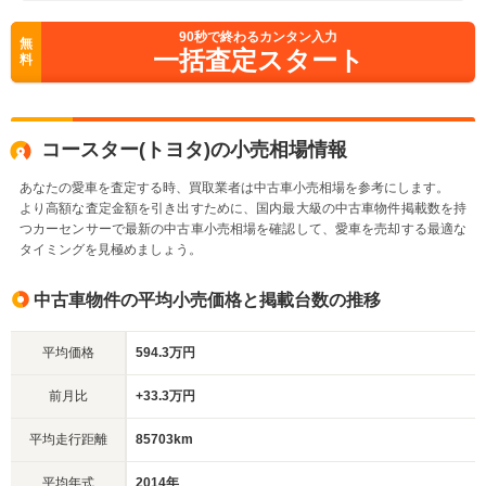
90
秒で終わるカンタン入力
無
一括査定スタート
料
コースター(トヨタ)の小売相場情報
あなたの愛車を査定する時、買取業者は中古車小売相場を参考にします。
より高額な査定金額を引き出すために、国内最大級の中古車物件掲載数を持
つカーセンサーで最新の中古車小売相場を確認して、愛車を売却する最適な
タイミングを見極めましょう。
中古車物件の平均小売価格と掲載台数の推移
平均価格
594.3万円
前月比
+33.3万円
平均走行距離
85703km
平均年式
2014年