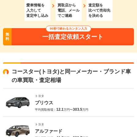
愛車情報を
買取店から
査定額を
入力して
電話、メール
比べて売却先
査定申し込み
でご連絡
を決める
90秒で終わるカンタン入力
無
一括査定依頼スタート
料
コースター(トヨタ)と同一メーカー・ブランド車
の車買取・査定相場
トヨタ
プリウス
12.1
303.5
平均買取相場：
万円〜
万円
トヨタ
アルファード