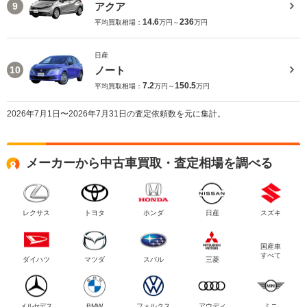
アクア
9
14.6
236
平均買取相場：
万円～
万円
日産
ノート
10
7.2
150.5
平均買取相場：
万円～
万円
2026年7月1日〜2026年7月31日の査定依頼数を元に集計。
メーカーから中古車買取・査定相場を調べる
レクサス
トヨタ
ホンダ
日産
スズキ
国産車
すべて
ダイハツ
マツダ
スバル
三菱
メルセデス
BMW
フォルクス
アウディ
ミニ