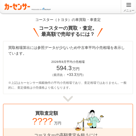
メニュー
コースター（トヨタ）の車買取・車査定
コースターの買取・査定。
最高額で売却するには？
買取相場算出には参照データが少ないため中古車平均小売相場を表示し
ています。
2026年8月平均小売相場
594.3
万円
+33.3
（前月比：
万円）
※上記はカーセンサー掲載物件の平均小売相場であり、査定相場ではありません。一般
的に、査定価格は小売価格より低くなります。
買取査定額
????
万円
コースターの高額査定を狙うには、