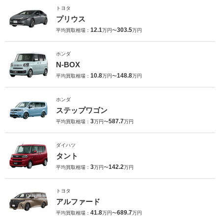
トヨタ
プリウス
12.1
303.5
平均買取相場：
万円〜
万円
ホンダ
N-BOX
10.8
148.8
平均買取相場：
万円〜
万円
ホンダ
ステップワゴン
3
587.7
平均買取相場：
万円〜
万円
ダイハツ
タント
3
142.2
平均買取相場：
万円〜
万円
トヨタ
アルファード
41.8
689.7
平均買取相場：
万円〜
万円