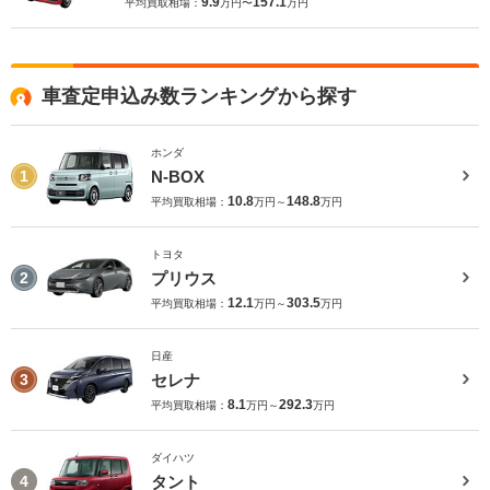
9.9
157.1
平均買取相場：
万円〜
万円
車査定申込み数ランキングから探す
ホンダ
N-BOX
1
10.8
148.8
平均買取相場：
万円～
万円
トヨタ
プリウス
2
12.1
303.5
平均買取相場：
万円～
万円
日産
セレナ
3
8.1
292.3
平均買取相場：
万円～
万円
ダイハツ
タント
4