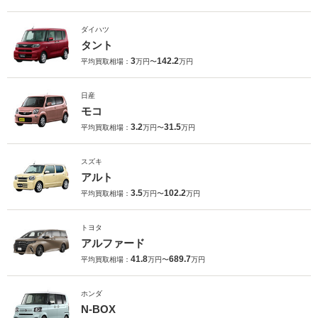
ダイハツ
タント
3
142.2
平均買取相場：
万円〜
万円
日産
モコ
3.2
31.5
平均買取相場：
万円〜
万円
スズキ
アルト
3.5
102.2
平均買取相場：
万円〜
万円
トヨタ
アルファード
41.8
689.7
平均買取相場：
万円〜
万円
ホンダ
N-BOX