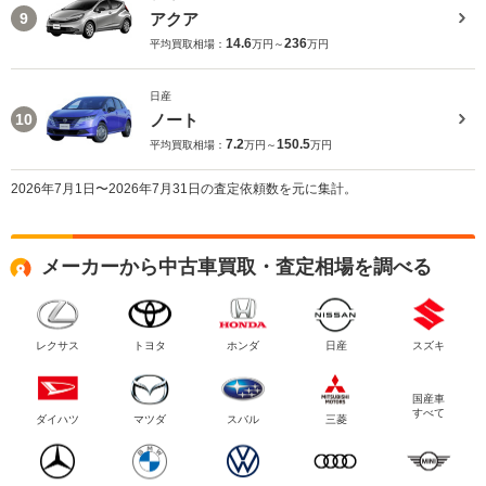
アクア
9
14.6
236
平均買取相場：
万円～
万円
日産
ノート
10
7.2
150.5
平均買取相場：
万円～
万円
2026年7月1日〜2026年7月31日の査定依頼数を元に集計。
メーカーから中古車買取・査定相場を調べる
レクサス
トヨタ
ホンダ
日産
スズキ
国産車
すべて
ダイハツ
マツダ
スバル
三菱