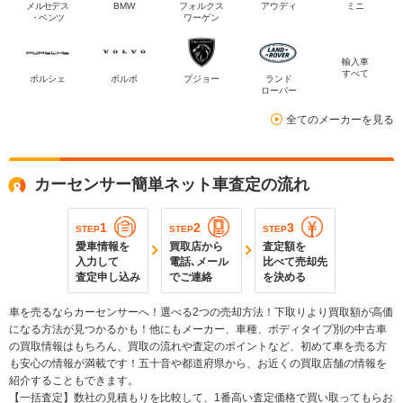
メルセデス
BMW
フォルクス
アウディ
ミニ
・ベンツ
ワーゲン
輸入車
すべて
ポルシェ
ボルボ
プジョー
ランド
ローバー
全てのメーカーを見る
カーセンサー簡単ネット車査定の流れ
1
2
3
STEP
STEP
STEP
愛車情報を
買取店から
査定額を
入力して
電話､メール
比べて売却先
査定申し込み
でご連絡
を決める
車を売るならカーセンサーへ！選べる2つの売却方法！下取りより買取額が高価
になる方法が見つかるかも！他にもメーカー、車種、ボディタイプ別の中古車
の買取情報はもちろん、買取の流れや査定のポイントなど、初めて車を売る方
も安心の情報が満載です！五十音や都道府県から、お近くの買取店舗の情報を
紹介することもできます。
【一括査定】数社の見積もりを比較して、1番高い査定価格で買い取ってもらお