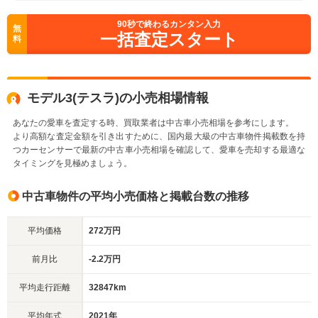
90
秒で終わるカンタン入力
無
一括査定スタート
料
モデル3(テスラ)の小売相場情報
あなたの愛車を査定する時、買取業者は中古車小売相場を参考にします。
より高額な査定金額を引き出すために、国内最大級の中古車物件掲載数を持
つカーセンサーで最新の中古車小売相場を確認して、愛車を売却する最適な
タイミングを見極めましょう。
中古車物件の平均小売価格と掲載台数の推移
平均価格
272万円
前月比
-2.2万円
平均走行距離
32847km
平均年式
2021年