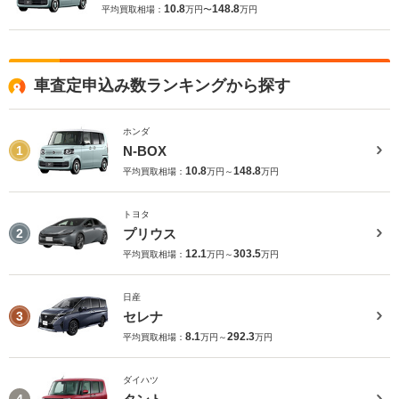
10.8
148.8
平均買取相場：
万円〜
万円
車査定申込み数ランキングから探す
ホンダ
N-BOX
1
10.8
148.8
平均買取相場：
万円～
万円
トヨタ
プリウス
2
12.1
303.5
平均買取相場：
万円～
万円
日産
セレナ
3
8.1
292.3
平均買取相場：
万円～
万円
ダイハツ