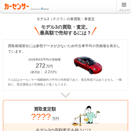
メニュー
モデル3（テスラ）の車買取・車査定
モデル3の買取・査定。
最高額で売却するには？
買取相場算出には参照データが少ないため中古車平均小売相場を表示し
ています。
2026年8月平均小売相場
272
万円
-2.2
（前月比：
万円）
※上記はカーセンサー掲載物件の平均小売相場であり、査定相場ではありません。一般
的に、査定価格は小売価格より低くなります。
買取査定額
????
万円
モデル3の高額査定を狙うには、