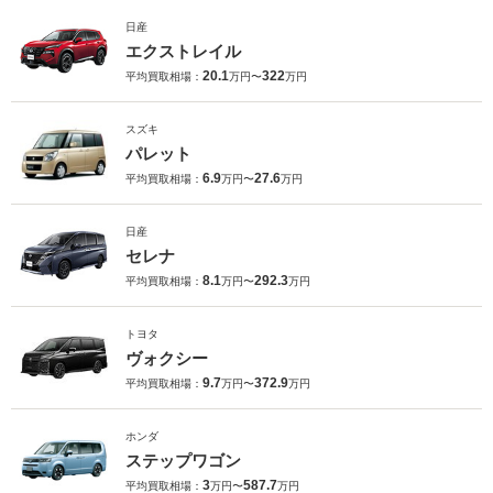
日産
エクストレイル
20.1
322
平均買取相場：
万円〜
万円
スズキ
パレット
6.9
27.6
平均買取相場：
万円〜
万円
日産
セレナ
8.1
292.3
平均買取相場：
万円〜
万円
トヨタ
ヴォクシー
9.7
372.9
平均買取相場：
万円〜
万円
ホンダ
ステップワゴン
3
587.7
平均買取相場：
万円〜
万円