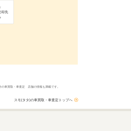
を
売却先
る
外の車買取・車査定 店舗の情報も満載です。
スモ(タタ)の車買取・車査定トップへ