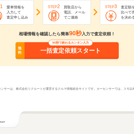
1
2
3
STEP
STEP
愛車情報を
買取店から
査定額
入力して
電話、メール
比べて
査定申し込み
でご連絡
を決め
90秒
相場情報を確認したら簡単
入力で査定依頼！
90秒で終わるカンタン入力
無
一括査定依頼スタート
料
ーセンサーは、株式会社リクルートが運営するクルマ情報総合サイトです。カーセンサーでは、スモ以