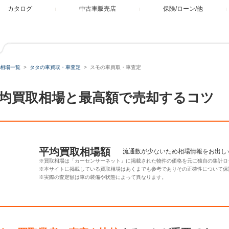
カタログ
中古車販売店
保険/ローン/他
相場一覧
タタの車買取・車査定
スモの車買取・車査定
均買取相場と最高額で売却するコツ
平均買取相場額
流通数が少ないため相場情報をお出し
※買取相場は「カーセンサーネット」に掲載された物件の価格を元に独自の集計ロ
※本サイトに掲載している買取相場はあくまでも参考でありその正確性について保
※実際の査定額は車の装備や状態によって異なります。