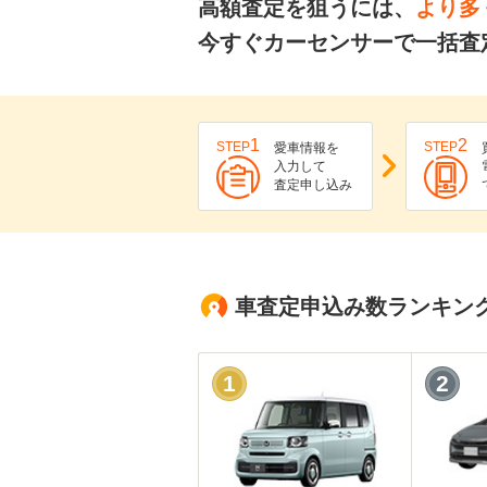
高額査定を狙うには、
より多
今すぐカーセンサーで一括査
1
2
STEP
STEP
愛車情報を
入力して
査定申し込み
車査定申込み数ランキン
1
2