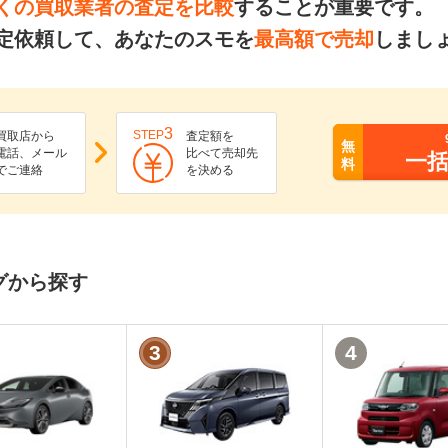
くの買取業者の査定を比較
することが重要です。
定依頼して、あなたのスモを
最高額で売却
しまし
3
STEP
買取店から
査定額を
無
電話、メール
比べて売却先
一
料
でご連絡
を決める
グから探す
3
4