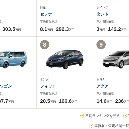
日産
ダイハツ
セレナ
タント
場
平均買取相場
平均買取相場
303.5
8.1
292.3
3
142.2
～
万円
万円～
万円
万円～
万円
8
9
ホンダ
トヨタ
ワゴン
フィット
アクア
場
平均買取相場
平均買取相場
87.7
20.5
166.6
14.6
236
万円
万円～
万円
万円～
万
日別ランキングを見る
車買取・査定相場一覧