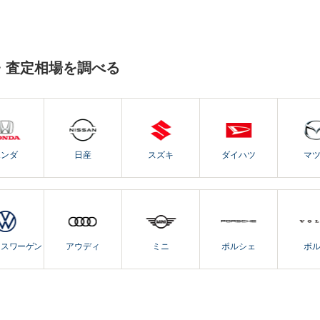
・査定相場を調べる
ホンダ
日産
スズキ
ダイハツ
マ
クスワーゲン
アウディ
ミニ
ポルシェ
ボ