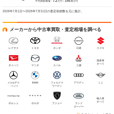
7.2
150.5
平均買取相場：
万円～
万円
2026年7月1日〜2026年7月31日の査定依頼数を元に集計。
メーカーから中古車買取・査定相場を調べる
レクサス
トヨタ
ホンダ
日産
スズキ
国産車
すべて
ダイハツ
マツダ
スバル
三菱
メルセデス
BMW
フォルクス
アウディ
ミニ
・ベンツ
ワーゲン
輸入車
すべて
ポルシェ
ボルボ
プジョー
ランド
ローバー