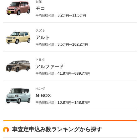
日産
モコ
3.2
31.5
平均買取相場：
万円〜
万円
スズキ
アルト
3.5
102.2
平均買取相場：
万円〜
万円
トヨタ
アルファード
41.8
689.7
平均買取相場：
万円〜
万円
ホンダ
N-BOX
10.8
148.8
平均買取相場：
万円〜
万円
車査定申込み数ランキングから探す