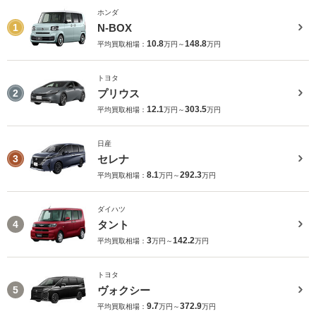
ホンダ
N-BOX
1
10.8
148.8
平均買取相場：
万円～
万円
トヨタ
プリウス
2
12.1
303.5
平均買取相場：
万円～
万円
日産
セレナ
3
8.1
292.3
平均買取相場：
万円～
万円
ダイハツ
タント
4
3
142.2
平均買取相場：
万円～
万円
トヨタ
ヴォクシー
5
9.7
372.9
平均買取相場：
万円～
万円