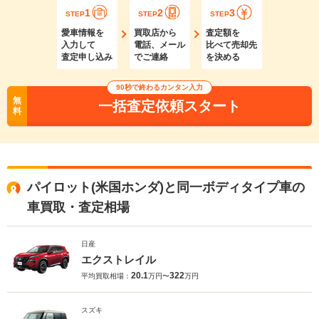
1
2
3
STEP
STEP
STEP
愛車情報を
買取店から
査定額を
入力して
電話、メール
比べて売却先
査定申し込み
でご連絡
を決める
90秒で終わるカンタン入力
無
一括査定依頼スタート
料
パイロット(米国ホンダ)と同一ボディタイプ車の
車買取・査定相場
日産
エクストレイル
20.1
322
平均買取相場：
万円〜
万円
スズキ