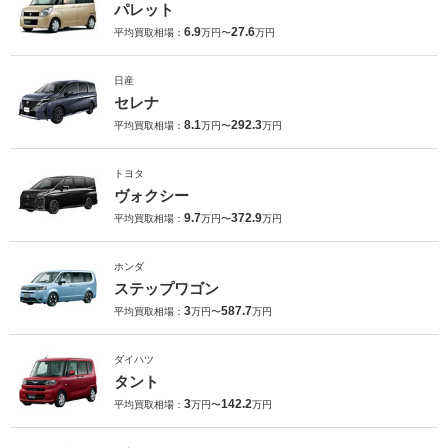
パレット
6.9
27.6
平均買取相場：
万円〜
万円
日産
セレナ
8.1
292.3
平均買取相場：
万円〜
万円
トヨタ
ヴォクシー
9.7
372.9
平均買取相場：
万円〜
万円
ホンダ
ステップワゴン
3
587.7
平均買取相場：
万円〜
万円
ダイハツ
タント
3
142.2
平均買取相場：
万円〜
万円