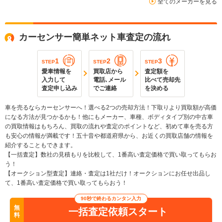
全てのメーカーを見る
カーセンサー簡単ネット車査定の流れ
1
2
3
STEP
STEP
STEP
愛車情報を
買取店から
査定額を
入力して
電話､メール
比べて売却先
査定申し込み
でご連絡
を決める
車を売るならカーセンサーへ！選べる2つの売却方法！下取りより買取額が高価
になる方法が見つかるかも！他にもメーカー、車種、ボディタイプ別の中古車
の買取情報はもちろん、買取の流れや査定のポイントなど、初めて車を売る方
も安心の情報が満載です！五十音や都道府県から、お近くの買取店舗の情報を
紹介することもできます。
【一括査定】数社の見積もりを比較して、1番高い査定価格で買い取ってもらお
う！
【オークション型査定】連絡・査定は1社だけ！オークションにお任せ出品し
て、1番高い査定価格で買い取ってもらおう！
90秒で終わるカンタン入力
無
一括査定依頼スタート
料