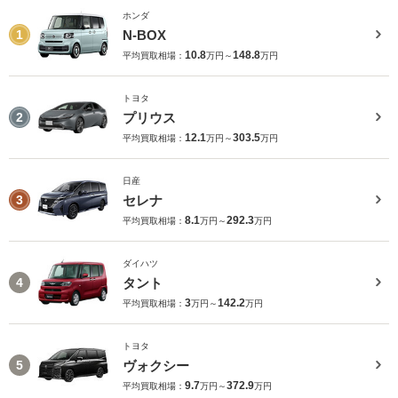
ホンダ
N-BOX
1
10.8
148.8
平均買取相場：
万円～
万円
トヨタ
プリウス
2
12.1
303.5
平均買取相場：
万円～
万円
日産
セレナ
3
8.1
292.3
平均買取相場：
万円～
万円
ダイハツ
タント
4
3
142.2
平均買取相場：
万円～
万円
トヨタ
ヴォクシー
5
9.7
372.9
平均買取相場：
万円～
万円