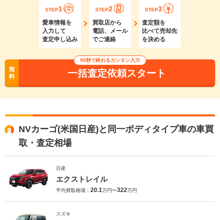
1
2
3
STEP
STEP
STEP
愛車情報を
買取店から
査定額を
入力して
電話、メール
比べて売却先
査定申し込み
でご連絡
を決める
90秒で終わるカンタン入力
無
一括査定依頼スタート
料
NVカーゴ(米国日産)と同一ボディタイプ車の車買
取・査定相場
日産
エクストレイル
20.1
322
平均買取相場：
万円〜
万円
スズキ