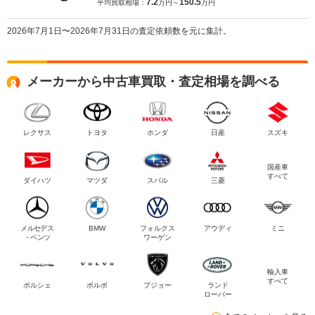
7.2
150.5
平均買取相場：
万円～
万円
2026年7月1日〜2026年7月31日の査定依頼数を元に集計。
メーカーから中古車買取・査定相場を調べる
レクサス
トヨタ
ホンダ
日産
スズキ
国産車
すべて
ダイハツ
マツダ
スバル
三菱
メルセデス
BMW
フォルクス
アウディ
ミニ
・ベンツ
ワーゲン
輸入車
すべて
ポルシェ
ボルボ
プジョー
ランド
ローバー