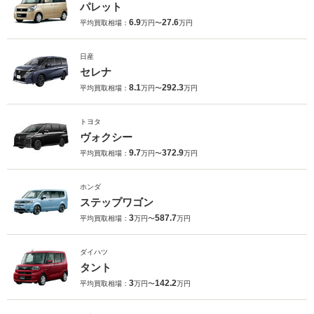
パレット
6.9
27.6
平均買取相場：
万円〜
万円
日産
セレナ
8.1
292.3
平均買取相場：
万円〜
万円
トヨタ
ヴォクシー
9.7
372.9
平均買取相場：
万円〜
万円
ホンダ
ステップワゴン
3
587.7
平均買取相場：
万円〜
万円
ダイハツ
タント
3
142.2
平均買取相場：
万円〜
万円