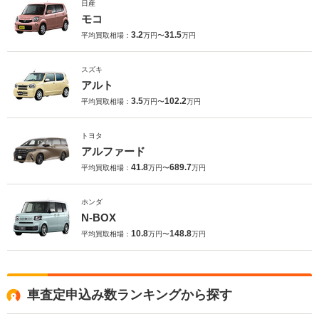
日産
モコ
3.2
31.5
平均買取相場：
万円〜
万円
スズキ
アルト
3.5
102.2
平均買取相場：
万円〜
万円
トヨタ
アルファード
41.8
689.7
平均買取相場：
万円〜
万円
ホンダ
N-BOX
10.8
148.8
平均買取相場：
万円〜
万円
車査定申込み数ランキングから探す