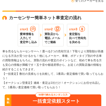
全てのメーカーを見る
カーセンサー簡単ネット車査定の流れ
1
2
3
STEP
STEP
STEP
愛車情報を
買取店から
査定額を
入力して
電話､メール
比べて売却先
査定申し込み
でご連絡
を決める
車を売るならカーセンサーへ！選べる2つの売却方法！下取りより買取額が高価
になる方法が見つかるかも！他にもメーカー、車種、ボディタイプ別の中古車
の買取情報はもちろん、買取の流れや査定のポイントなど、初めて車を売る方
も安心の情報が満載です！五十音や都道府県から、お近くの買取店舗の情報を
紹介することもできます。
【一括査定】数社の見積もりを比較して、1番高い査定価格で買い取ってもらお
う！
【オークション型査定】連絡・査定は1社だけ！オークションにお任せ出品し
て、1番高い査定価格で買い取ってもらおう！
90秒で終わるカンタン入力
無
一括査定依頼スタート
料