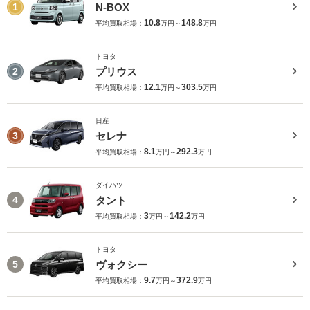
N-BOX
1
10.8
148.8
平均買取相場：
万円～
万円
トヨタ
プリウス
2
12.1
303.5
平均買取相場：
万円～
万円
日産
セレナ
3
8.1
292.3
平均買取相場：
万円～
万円
ダイハツ
タント
4
3
142.2
平均買取相場：
万円～
万円
トヨタ
ヴォクシー
5
9.7
372.9
平均買取相場：
万円～
万円