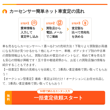
カーセンサー簡単ネット車査定の流れ
1
2
3
STEP
STEP
STEP
愛車情報を
買取店から
査定額を
入力して
電話､メール
比べて売却先
査定申し込み
でご連絡
を決める
車を売るならカーセンサーへ！選べる2つの売却方法！下取りより買取額が高価
になる方法が見つかるかも！他にもメーカー、車種、ボディタイプ別の中古車
の買取情報はもちろん、買取の流れや査定のポイントなど、初めて車を売る方
も安心の情報が満載です！五十音や都道府県から、お近くの買取店舗の情報を
紹介することもできます。
【一括査定】数社の見積もりを比較して、1番高い査定価格で買い取ってもらお
う！
【オークション型査定】連絡・査定は1社だけ！オークションにお任せ出品し
て、1番高い査定価格で買い取ってもらおう！
90秒で終わるカンタン入力
無
一括査定依頼スタート
料