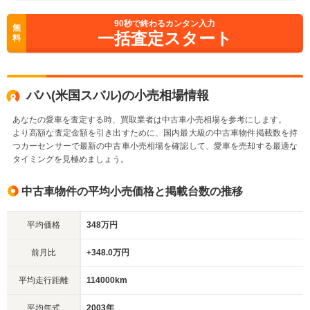
90
秒で終わるカンタン入力
無
一括査定スタート
料
バハ(米国スバル)の小売相場情報
あなたの愛車を査定する時、買取業者は中古車小売相場を参考にします。
より高額な査定金額を引き出すために、国内最大級の中古車物件掲載数を持
つカーセンサーで最新の中古車小売相場を確認して、愛車を売却する最適な
タイミングを見極めましょう。
中古車物件の平均小売価格と掲載台数の推移
平均価格
348万円
前月比
+348.0万円
平均走行距離
114000km
平均年式
2003年