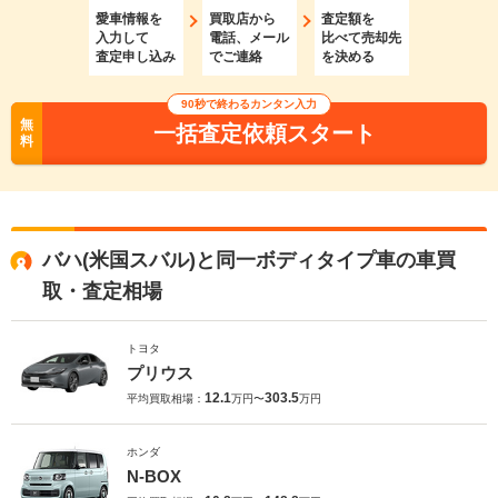
愛車情報を
買取店から
査定額を
入力して
電話、メール
比べて売却先
査定申し込み
でご連絡
を決める
90秒で終わるカンタン入力
無
一括査定依頼スタート
料
バハ(米国スバル)と同一ボディタイプ車の車買
取・査定相場
トヨタ
プリウス
12.1
303.5
平均買取相場：
万円〜
万円
ホンダ
N-BOX