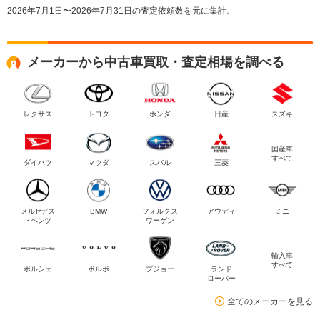
2026年7月1日〜2026年7月31日の査定依頼数を元に集計。
メーカーから中古車買取・査定相場を調べる
レクサス
トヨタ
ホンダ
日産
スズキ
国産車
すべて
ダイハツ
マツダ
スバル
三菱
メルセデス
BMW
フォルクス
アウディ
ミニ
・ベンツ
ワーゲン
輸入車
すべて
ポルシェ
ボルボ
プジョー
ランド
ローバー
全てのメーカーを見る