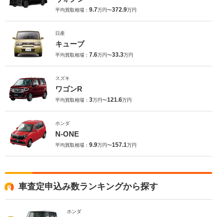
9.7
372.9
平均買取相場：
万円〜
万円
日産
キューブ
7.6
33.3
平均買取相場：
万円〜
万円
スズキ
ワゴンR
3
121.6
平均買取相場：
万円〜
万円
ホンダ
N-ONE
9.9
157.1
平均買取相場：
万円〜
万円
車査定申込み数ランキングから探す
ホンダ