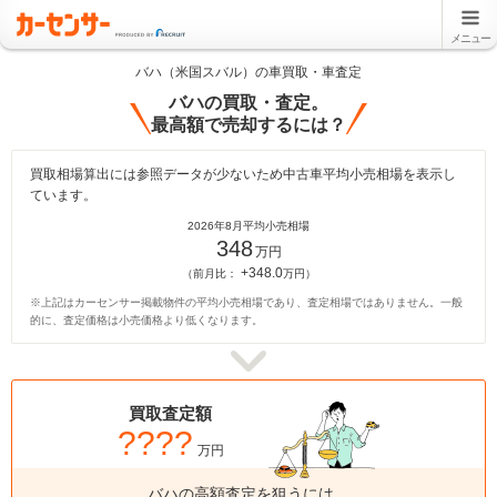
メニュー
バハ（米国スバル）の車買取・車査定
バハの買取・査定。
最高額で売却するには？
買取相場算出には参照データが少ないため中古車平均小売相場を表示し
ています。
2026年8月平均小売相場
348
万円
+348.0
（前月比：
万円）
※上記はカーセンサー掲載物件の平均小売相場であり、査定相場ではありません。一般
的に、査定価格は小売価格より低くなります。
買取査定額
????
万円
バハの高額査定を狙うには、