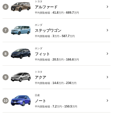
トヨタ
アルファード
6
41.8
689.7
平均買取相場：
万円～
万円
ホンダ
ステップワゴン
7
3
587.7
平均買取相場：
万円～
万円
ホンダ
フィット
8
20.5
166.6
平均買取相場：
万円～
万円
トヨタ
アクア
9
14.6
236
平均買取相場：
万円～
万円
日産
ノート
10
7.2
150.5
平均買取相場：
万円～
万円