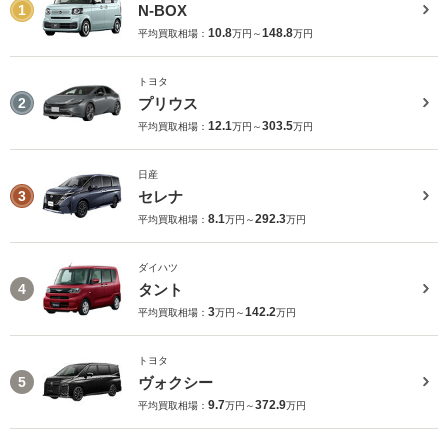
N-BOX
1
10.8
148.8
平均買取相場：
万円～
万円
トヨタ
プリウス
2
12.1
303.5
平均買取相場：
万円～
万円
日産
セレナ
3
8.1
292.3
平均買取相場：
万円～
万円
ダイハツ
タント
4
3
142.2
平均買取相場：
万円～
万円
トヨタ
ヴォクシー
5
9.7
372.9
平均買取相場：
万円～
万円