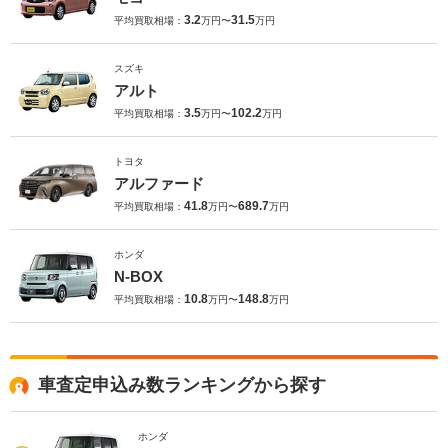
3.2
31.5
平均買取相場：
万円〜
万円
スズキ
アルト
3.5
102.2
平均買取相場：
万円〜
万円
トヨタ
アルファード
41.8
689.7
平均買取相場：
万円〜
万円
ホンダ
N-BOX
10.8
148.8
平均買取相場：
万円〜
万円
車査定申込み数ランキングから探す
ホンダ