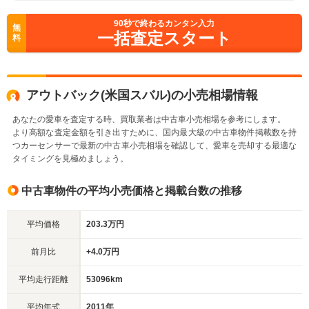
90
秒で終わるカンタン入力
無
一括査定スタート
料
アウトバック(米国スバル)の小売相場情報
あなたの愛車を査定する時、買取業者は中古車小売相場を参考にします。
より高額な査定金額を引き出すために、国内最大級の中古車物件掲載数を持
つカーセンサーで最新の中古車小売相場を確認して、愛車を売却する最適な
タイミングを見極めましょう。
中古車物件の平均小売価格と掲載台数の推移
平均価格
203.3万円
前月比
+4.0万円
平均走行距離
53096km
平均年式
2011年