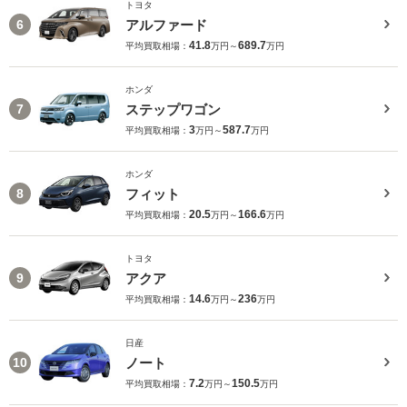
トヨタ
アルファード
6
41.8
689.7
平均買取相場：
万円～
万円
ホンダ
ステップワゴン
7
3
587.7
平均買取相場：
万円～
万円
ホンダ
フィット
8
20.5
166.6
平均買取相場：
万円～
万円
トヨタ
アクア
9
14.6
236
平均買取相場：
万円～
万円
日産
ノート
10
7.2
150.5
平均買取相場：
万円～
万円