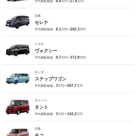
6.9
27.6
平均買取相場：
万円〜
万円
日産
セレナ
8.1
292.3
平均買取相場：
万円〜
万円
トヨタ
ヴォクシー
9.7
372.9
平均買取相場：
万円〜
万円
ホンダ
ステップワゴン
3
587.7
平均買取相場：
万円〜
万円
ダイハツ
タント
3
142.2
平均買取相場：
万円〜
万円
日産
モコ