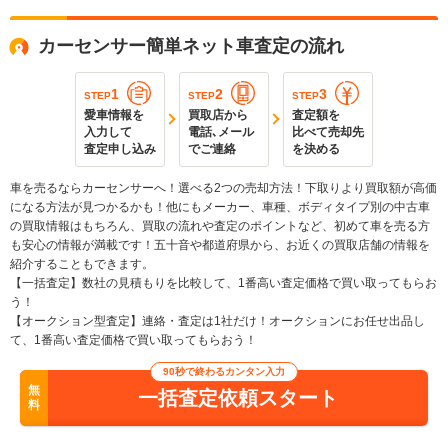
カーセンサー簡単ネット車査定の流れ
1
2
3
STEP
STEP
STEP
愛車情報を
買取店から
査定額を
入力して
電話､メール
比べて売却先
査定申し込み
でご連絡
を決める
車を売るならカーセンサーへ！選べる2つの売却方法！下取りより買取額が高価
になる方法が見つかるかも！他にもメーカー、車種、ボディタイプ別の中古車
の買取情報はもちろん、買取の流れや査定のポイントなど、初めて車を売る方
も安心の情報が満載です！五十音や都道府県から、お近くの買取店舗の情報を
紹介することもできます。
【一括査定】数社の見積もりを比較して、1番高い査定価格で買い取ってもらお
う！
【オークション型査定】連絡・査定は1社だけ！オークションにお任せ出品し
て、1番高い査定価格で買い取ってもらおう！
90秒で終わるカンタン入力
無
一括査定依頼スタート
料