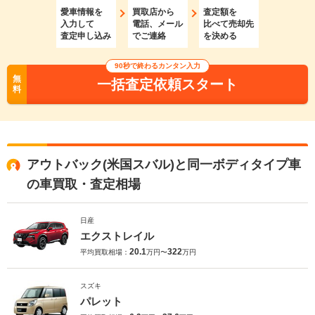
愛車情報を
買取店から
査定額を
入力して
電話、メール
比べて売却先
査定申し込み
でご連絡
を決める
90秒で終わるカンタン入力
無
一括査定依頼スタート
料
アウトバック(米国スバル)と同一ボディタイプ車
の車買取・査定相場
日産
エクストレイル
20.1
322
平均買取相場：
万円〜
万円
スズキ
パレット