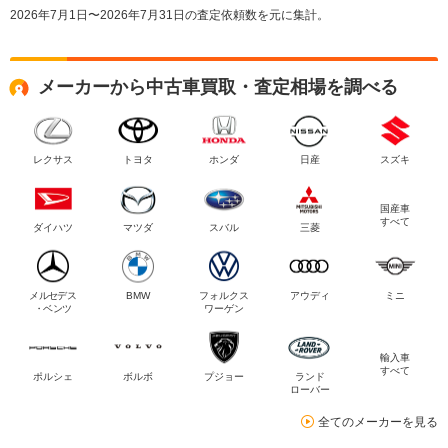
2026年7月1日〜2026年7月31日の査定依頼数を元に集計。
メーカーから中古車買取・査定相場を調べる
レクサス
トヨタ
ホンダ
日産
スズキ
国産車
すべて
ダイハツ
マツダ
スバル
三菱
メルセデス
BMW
フォルクス
アウディ
ミニ
・ベンツ
ワーゲン
輸入車
すべて
ポルシェ
ボルボ
プジョー
ランド
ローバー
全てのメーカーを見る