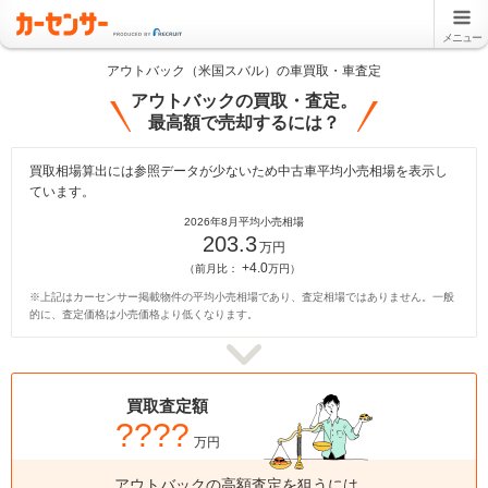
メニュー
アウトバック（米国スバル）の車買取・車査定
アウトバックの買取・査定。
最高額で売却するには？
買取相場算出には参照データが少ないため中古車平均小売相場を表示し
ています。
2026年8月平均小売相場
203.3
万円
+4.0
（前月比：
万円）
※上記はカーセンサー掲載物件の平均小売相場であり、査定相場ではありません。一般
的に、査定価格は小売価格より低くなります。
買取査定額
????
万円
アウトバックの高額査定を狙うには、