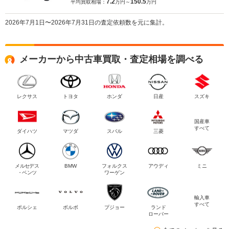
7.2
150.5
平均買取相場：
万円～
万円
2026年7月1日〜2026年7月31日の査定依頼数を元に集計。
メーカーから中古車買取・査定相場を調べる
レクサス
トヨタ
ホンダ
日産
スズキ
国産車
すべて
ダイハツ
マツダ
スバル
三菱
メルセデス
BMW
フォルクス
アウディ
ミニ
・ベンツ
ワーゲン
輸入車
すべて
ポルシェ
ボルボ
プジョー
ランド
ローバー