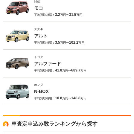
日産
モコ
3.2
31.5
平均買取相場：
万円〜
万円
スズキ
アルト
3.5
102.2
平均買取相場：
万円〜
万円
トヨタ
アルファード
41.8
689.7
平均買取相場：
万円〜
万円
ホンダ
N-BOX
10.8
148.8
平均買取相場：
万円〜
万円
車査定申込み数ランキングから探す