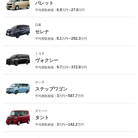
パレット
6.9
27.6
平均買取相場：
万円〜
万円
日産
セレナ
8.1
292.3
平均買取相場：
万円〜
万円
トヨタ
ヴォクシー
9.7
372.9
平均買取相場：
万円〜
万円
ホンダ
ステップワゴン
3
587.7
平均買取相場：
万円〜
万円
ダイハツ
タント
3
142.2
平均買取相場：
万円〜
万円