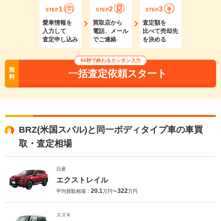
1
2
3
STEP
STEP
STEP
愛車情報を
買取店から
査定額を
入力して
電話、メール
比べて売却先
査定申し込み
でご連絡
を決める
90秒で終わるカンタン入力
無
一括査定依頼スタート
料
BRZ(米国スバル)と同一ボディタイプ車の車買
取・査定相場
日産
エクストレイル
20.1
322
平均買取相場：
万円〜
万円
スズキ