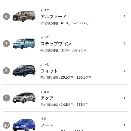
トヨタ
アルファード
6
41.8
689.7
平均買取相場：
万円～
万円
ホンダ
ステップワゴン
7
3
587.7
平均買取相場：
万円～
万円
ホンダ
フィット
8
20.5
166.6
平均買取相場：
万円～
万円
トヨタ
アクア
9
14.6
236
平均買取相場：
万円～
万円
日産
ノート
10