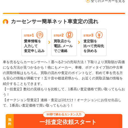
全てのメーカーを見る
カーセンサー簡単ネット車査定の流れ
1
2
3
STEP
STEP
STEP
愛車情報を
買取店から
査定額を
入力して
電話､メール
比べて売却先
査定申し込み
でご連絡
を決める
車を売るならカーセンサーへ！選べる2つの売却方法！下取りより買取額が高価
になる方法が見つかるかも！他にもメーカー、車種、ボディタイプ別の中古車
の買取情報はもちろん、買取の流れや査定のポイントなど、初めて車を売る方
も安心の情報が満載です！五十音や都道府県から、お近くの買取店舗の情報を
紹介することもできます。
【一括査定】数社の見積もりを比較して、1番高い査定価格で買い取ってもらお
う！
【オークション型査定】連絡・査定は1社だけ！オークションにお任せ出品し
て、1番高い査定価格で買い取ってもらおう！
90秒で終わるカンタン入力
無
一括査定依頼スタート
料