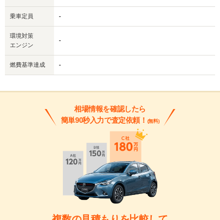
乗車定員
-
環境対策
-
エンジン
燃費基準達成
-
相場情報を確認したら
簡単90秒入力で査定依頼！
(無料)
複数の見積もりを比較して