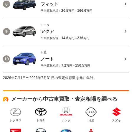
フィット
8
20.5
166.6
平均買取相場：
万円～
万円
トヨタ
アクア
9
14.6
236
平均買取相場：
万円～
万円
日産
ノート
10
7.2
150.5
平均買取相場：
万円～
万円
2026年7月1日〜2026年7月31日の査定依頼数を元に集計。
メーカーから中古車買取・査定相場を調べる
レクサス
トヨタ
ホンダ
日産
スズキ