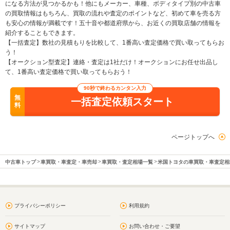
になる方法が見つかるかも！他にもメーカー、車種、ボディタイプ別の中古車
の買取情報はもちろん、買取の流れや査定のポイントなど、初めて車を売る方
も安心の情報が満載です！五十音や都道府県から、お近くの買取店舗の情報を
紹介することもできます。
【一括査定】数社の見積もりを比較して、1番高い査定価格で買い取ってもらお
う！
【オークション型査定】連絡・査定は1社だけ！オークションにお任せ出品し
て、1番高い査定価格で買い取ってもらおう！
90秒で終わるカンタン入力
無
一括査定依頼スタート
料
ページトップへ
中古車トップ
車買取・車査定・車売却
車買取・査定相場一覧
米国トヨタの車買取・車査定相
プライバシーポリシー
利用規約
サイトマップ
お問い合わせ・ご要望