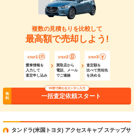
複数の見積もりを比較して
最高額で売却しよう!
1
2
3
STEP
STEP
STEP
愛車情報を
買取店から
査定額を
入力して
電話、メール
比べて売却先
査定申し込み
でご連絡
を決める
90秒で終わるカンタン入力
無
一括査定依頼スタート
料
タンドラ(米国トヨタ) アクセスキャブ ステップサ