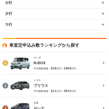
カ行
タ行
ラ行
車査定申込み数ランキングから探す
ホンダ
N-BOX
1
10.8
148.8
平均買取相場：
万円～
万円
トヨタ
プリウス
2
12.1
303.5
平均買取相場：
万円～
万円
日産
セレナ
3