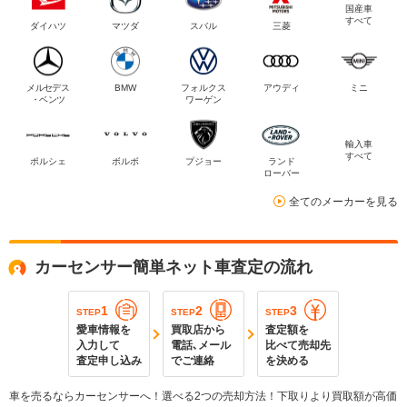
国産車
すべて
ダイハツ
マツダ
スバル
三菱
メルセデス
BMW
フォルクス
アウディ
ミニ
・ベンツ
ワーゲン
輸入車
すべて
ポルシェ
ボルボ
プジョー
ランド
ローバー
全てのメーカーを見る
カーセンサー簡単ネット車査定の流れ
1
2
3
STEP
STEP
STEP
愛車情報を
買取店から
査定額を
入力して
電話､メール
比べて売却先
査定申し込み
でご連絡
を決める
車を売るならカーセンサーへ！選べる2つの売却方法！下取りより買取額が高価