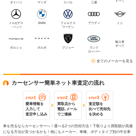
すべて
ダイハツ
マツダ
スバル
三菱
メルセデス
BMW
フォルクス
アウディ
ミニ
・ベンツ
ワーゲン
輸入車
すべて
ポルシェ
ボルボ
プジョー
ランド
ローバー
全てのメーカーを見る
カーセンサー簡単ネット車査定の流れ
1
2
3
STEP
STEP
STEP
愛車情報を
買取店から
査定額を
入力して
電話､メール
比べて売却先
査定申し込み
でご連絡
を決める
車を売るならカーセンサーへ！選べる2つの売却方法！下取りより買取額が高価
になる方法が見つかるかも！他にもメーカー、車種、ボディタイプ別の中古車