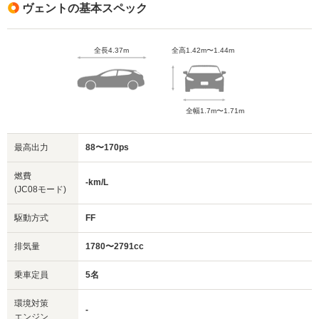
ヴェントの基本スペック
全長4.37m
全高1.42m〜1.44m
全幅1.7m〜1.71m
最高出力
88〜170ps
燃費
-km/L
(JC08モード)
駆動方式
FF
排気量
1780〜2791cc
乗車定員
5名
環境対策
-
エンジン