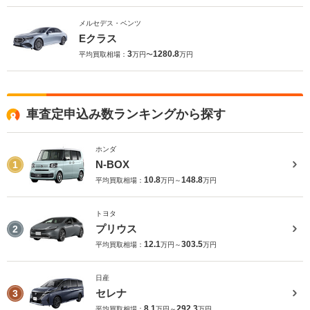
メルセデス・ベンツ
Eクラス
3
1280.8
平均買取相場：
万円〜
万円
車査定申込み数ランキングから探す
ホンダ
N-BOX
1
10.8
148.8
平均買取相場：
万円～
万円
トヨタ
プリウス
2
12.1
303.5
平均買取相場：
万円～
万円
日産
セレナ
3
8.1
292.3
平均買取相場：
万円～
万円