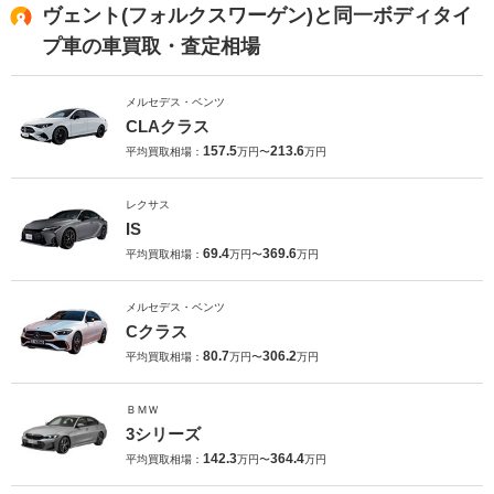
ヴェント(フォルクスワーゲン)と同一ボディタイ
プ車の車買取・査定相場
メルセデス・ベンツ
CLAクラス
157.5
213.6
平均買取相場：
万円〜
万円
レクサス
IS
69.4
369.6
平均買取相場：
万円〜
万円
メルセデス・ベンツ
Cクラス
80.7
306.2
平均買取相場：
万円〜
万円
ＢＭＷ
3シリーズ
142.3
364.4
平均買取相場：
万円〜
万円