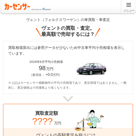
メニュー
ヴェント（フォルクスワーゲン）の車買取・車査定
ヴェントの買取・査定。
最高額で売却するには？
買取相場算出には参照データが少ないため中古車平均小売相場を表示し
ています。
2026年8月平均小売相場
98
万円
+0.0
（前月比：
万円）
※上記はカーセンサー掲載物件の平均小売相場であり、査定相場ではありません。一般
的に、査定価格は小売価格より低くなります。
買取査定額
????
万円
ヴェントの高額査定を狙うには、