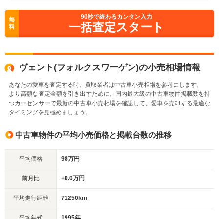
90
秒で終わるカンタン入力
無
一括査定スタート
料
ヴェント(フォルクスワーゲン)の小売相場情報
あなたの愛車を査定する時、買取業者は中古車小売相場を参考にします。
より高額な査定金額を引き出すために、国内最大級の中古車物件掲載数を持
つカーセンサーで最新の中古車小売相場を確認して、愛車を売却する最適な
タイミングを見極めましょう。
中古車物件の平均小売価格と掲載台数の推移
平均価格
98万円
前月比
+0.0万円
平均走行距離
71250km
平均年式
1995年