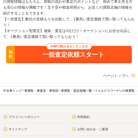
の買取情報はもちろん、買取の流れや査定のポイントなど、初めて車を売る方
も安心の情報が満載です！五十音や都道府県から、お近くの買取店舗の情報を
紹介することもできます。
【一括査定】数社の見積もりを比較して、1番高い査定価格で買い取ってもらお
う！
【オークション型査定】連絡・査定は1社だけ！オークションにお任せ出品し
て、1番高い査定価格で買い取ってもらおう！
90秒で終わるカンタン入力
無
一括査定依頼スタート
料
ページトップへ
中古車トップ
車買取・車査定・車売却
車買取・査定相場一覧
フォルクスワーゲンの車買取・
プライバシーポリシー
利用規約
サイトマップ
お問い合わせ・ご要望