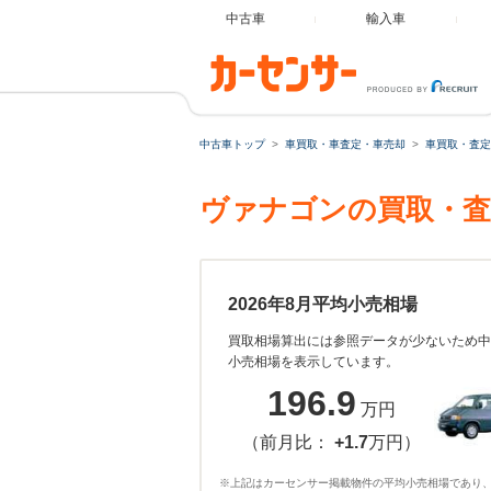
中古車
輸入車
中古車トップ
車買取・車査定・車売却
車買取・査定
ヴァナゴンの買取・査
2026年8月平均小売相場
買取相場算出には参照データが少ないため中
小売相場を表示しています。
196.9
万円
（前月比：
+1.7
万円）
※上記はカーセンサー掲載物件の平均小売相場であり