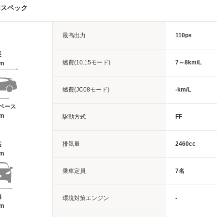
本スペック
最高出力
110ps
長
燃費(10.15モード)
7～8km/L
6m
燃費(JC08モード)
-km/L
ベース
2m
駆動方式
FF
排気量
2460cc
高
7m
乗車定員
7名
幅
環境対策エンジン
-
4m