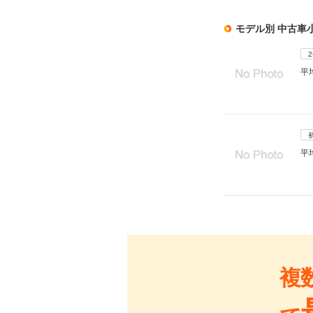
モデル別 中古車
平
平
複