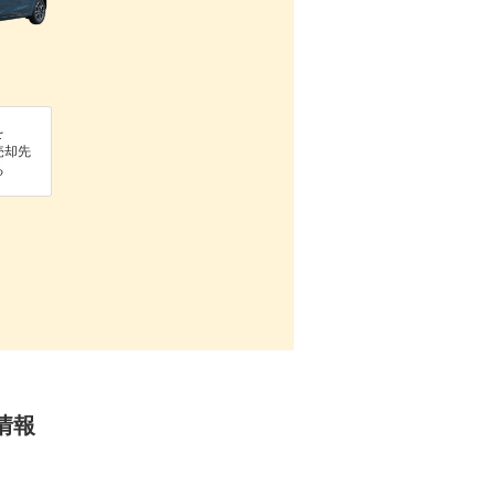
を
売却先
る
情報