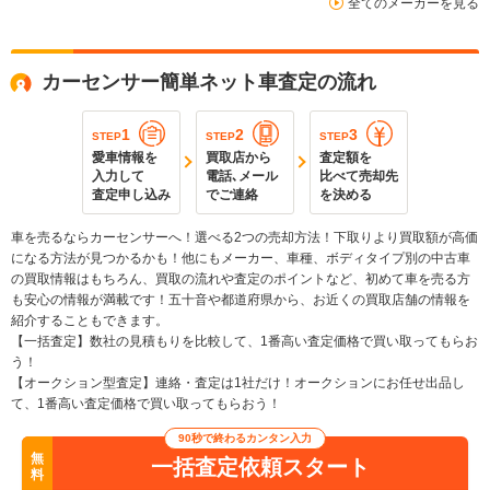
全てのメーカーを見る
カーセンサー簡単ネット車査定の流れ
1
2
3
STEP
STEP
STEP
愛車情報を
買取店から
査定額を
入力して
電話､メール
比べて売却先
査定申し込み
でご連絡
を決める
車を売るならカーセンサーへ！選べる2つの売却方法！下取りより買取額が高価
になる方法が見つかるかも！他にもメーカー、車種、ボディタイプ別の中古車
の買取情報はもちろん、買取の流れや査定のポイントなど、初めて車を売る方
も安心の情報が満載です！五十音や都道府県から、お近くの買取店舗の情報を
紹介することもできます。
【一括査定】数社の見積もりを比較して、1番高い査定価格で買い取ってもらお
う！
【オークション型査定】連絡・査定は1社だけ！オークションにお任せ出品し
て、1番高い査定価格で買い取ってもらおう！
90秒で終わるカンタン入力
無
一括査定依頼スタート
料