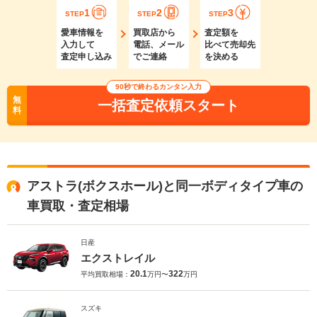
1
2
3
STEP
STEP
STEP
愛車情報を
買取店から
査定額を
入力して
電話、メール
比べて売却先
査定申し込み
でご連絡
を決める
90秒で終わるカンタン入力
無
一括査定依頼スタート
料
アストラ(ボクスホール)と同一ボディタイプ車の
車買取・査定相場
日産
エクストレイル
20.1
322
平均買取相場：
万円〜
万円
スズキ