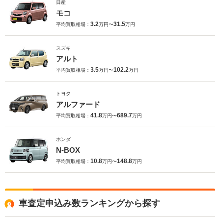
日産
モコ
3.2
31.5
平均買取相場：
万円〜
万円
スズキ
アルト
3.5
102.2
平均買取相場：
万円〜
万円
トヨタ
アルファード
41.8
689.7
平均買取相場：
万円〜
万円
ホンダ
N-BOX
10.8
148.8
平均買取相場：
万円〜
万円
車査定申込み数ランキングから探す