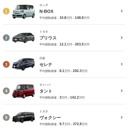
ホンダ
N-BOX
1
10.8
148.8
平均買取相場：
万円～
万円
トヨタ
プリウス
2
12.1
303.5
平均買取相場：
万円～
万円
日産
セレナ
3
8.1
292.3
平均買取相場：
万円～
万円
ダイハツ
タント
4
3
142.2
平均買取相場：
万円～
万円
トヨタ
ヴォクシー
5
9.7
372.9
平均買取相場：
万円～
万円