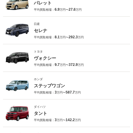
パレット
6.9
27.6
平均買取相場：
万円〜
万円
日産
セレナ
8.1
292.3
平均買取相場：
万円〜
万円
トヨタ
ヴォクシー
9.7
372.9
平均買取相場：
万円〜
万円
ホンダ
ステップワゴン
3
587.7
平均買取相場：
万円〜
万円
ダイハツ
タント
3
142.2
平均買取相場：
万円〜
万円