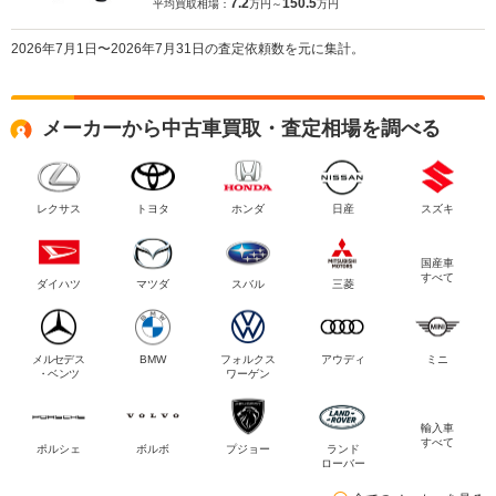
7.2
150.5
平均買取相場：
万円～
万円
2026年7月1日〜2026年7月31日の査定依頼数を元に集計。
メーカーから中古車買取・査定相場を調べる
レクサス
トヨタ
ホンダ
日産
スズキ
国産車
すべて
ダイハツ
マツダ
スバル
三菱
メルセデス
BMW
フォルクス
アウディ
ミニ
・ベンツ
ワーゲン
輸入車
すべて
ポルシェ
ボルボ
プジョー
ランド
ローバー