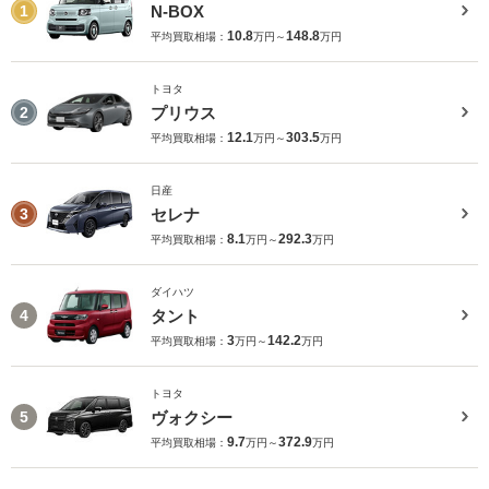
N-BOX
1
10.8
148.8
平均買取相場：
万円～
万円
トヨタ
プリウス
2
12.1
303.5
平均買取相場：
万円～
万円
日産
セレナ
3
8.1
292.3
平均買取相場：
万円～
万円
ダイハツ
タント
4
3
142.2
平均買取相場：
万円～
万円
トヨタ
ヴォクシー
5
9.7
372.9
平均買取相場：
万円～
万円