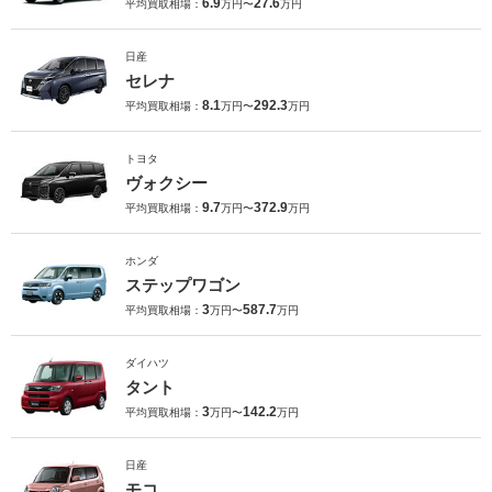
6.9
27.6
平均買取相場：
万円〜
万円
日産
セレナ
8.1
292.3
平均買取相場：
万円〜
万円
トヨタ
ヴォクシー
9.7
372.9
平均買取相場：
万円〜
万円
ホンダ
ステップワゴン
3
587.7
平均買取相場：
万円〜
万円
ダイハツ
タント
3
142.2
平均買取相場：
万円〜
万円
日産
モコ