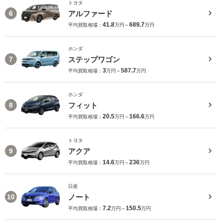
トヨタ
アルファード
6
41.8
689.7
平均買取相場：
万円～
万円
ホンダ
ステップワゴン
7
3
587.7
平均買取相場：
万円～
万円
ホンダ
フィット
8
20.5
166.6
平均買取相場：
万円～
万円
トヨタ
アクア
9
14.6
236
平均買取相場：
万円～
万円
日産
ノート
10
7.2
150.5
平均買取相場：
万円～
万円