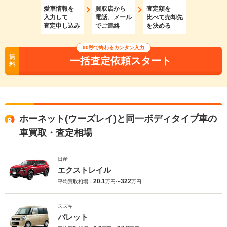
愛車情報を
買取店から
査定額を
入力して
電話、メール
比べて売却先
査定申し込み
でご連絡
を決める
90秒で終わるカンタン入力
無
一括査定依頼スタート
料
ホーネット(ウーズレイ)と同一ボディタイプ車の
車買取・査定相場
日産
エクストレイル
20.1
322
平均買取相場：
万円〜
万円
スズキ
パレット