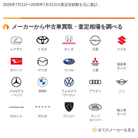
2026年7月1日〜2026年7月31日の査定依頼数を元に集計。
メーカーから中古車買取・査定相場を調べる
レクサス
トヨタ
ホンダ
日産
スズキ
国産車
すべて
ダイハツ
マツダ
スバル
三菱
メルセデス
BMW
フォルクス
アウディ
ミニ
・ベンツ
ワーゲン
輸入車
すべて
ポルシェ
ボルボ
プジョー
ランド
ローバー
全てのメーカーを見る