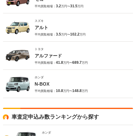
3.2
31.5
平均買取相場：
万円〜
万円
スズキ
アルト
3.5
102.2
平均買取相場：
万円〜
万円
トヨタ
アルファード
41.8
689.7
平均買取相場：
万円〜
万円
ホンダ
N-BOX
10.8
148.8
平均買取相場：
万円〜
万円
車査定申込み数ランキングから探す
ホンダ