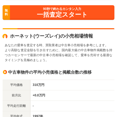
90
秒で終わるカンタン入力
無
一括査定スタート
料
ホーネット(ウーズレイ)の小売相場情報
あなたの愛車を査定する時、買取業者は中古車小売相場を参考にします。
より高額な査定金額を引き出すために、国内最大級の中古車物件掲載数を持
つカーセンサーで最新の中古車小売相場を確認して、愛車を売却する最適な
タイミングを見極めましょう。
中古車物件の平均小売価格と掲載台数の推移
平均価格
310万円
前月比
+0.0万円
平均走行距離
-
平均年式
1997年