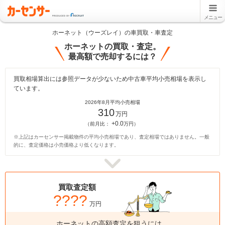
メニュー
ホーネット（ウーズレイ）の車買取・車査定
ホーネットの買取・査定。
最高額で売却するには？
買取相場算出には参照データが少ないため中古車平均小売相場を表示し
ています。
2026年8月平均小売相場
310
万円
+0.0
（前月比：
万円）
※上記はカーセンサー掲載物件の平均小売相場であり、査定相場ではありません。一般
的に、査定価格は小売価格より低くなります。
買取査定額
????
万円
ホーネットの高額査定を狙うには、