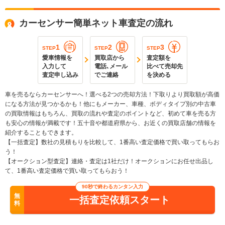
カーセンサー簡単ネット車査定の流れ
1
2
3
STEP
STEP
STEP
愛車情報を
買取店から
査定額を
入力して
電話､メール
比べて売却先
査定申し込み
でご連絡
を決める
車を売るならカーセンサーへ！選べる2つの売却方法！下取りより買取額が高価
になる方法が見つかるかも！他にもメーカー、車種、ボディタイプ別の中古車
の買取情報はもちろん、買取の流れや査定のポイントなど、初めて車を売る方
も安心の情報が満載です！五十音や都道府県から、お近くの買取店舗の情報を
紹介することもできます。
【一括査定】数社の見積もりを比較して、1番高い査定価格で買い取ってもらお
う！
【オークション型査定】連絡・査定は1社だけ！オークションにお任せ出品し
て、1番高い査定価格で買い取ってもらおう！
90秒で終わるカンタン入力
無
一括査定依頼スタート
料