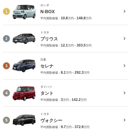
ホンダ
N-BOX
1
10.8
148.8
平均買取相場：
万円～
万円
トヨタ
プリウス
2
12.1
303.5
平均買取相場：
万円～
万円
日産
セレナ
3
8.1
292.3
平均買取相場：
万円～
万円
ダイハツ
タント
4
3
142.2
平均買取相場：
万円～
万円
トヨタ
ヴォクシー
5
9.7
372.9
平均買取相場：
万円～
万円