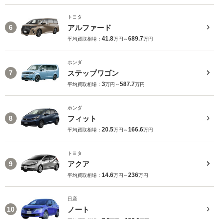
トヨタ
アルファード
6
41.8
689.7
平均買取相場：
万円～
万円
ホンダ
ステップワゴン
7
3
587.7
平均買取相場：
万円～
万円
ホンダ
フィット
8
20.5
166.6
平均買取相場：
万円～
万円
トヨタ
アクア
9
14.6
236
平均買取相場：
万円～
万円
日産
ノート
10