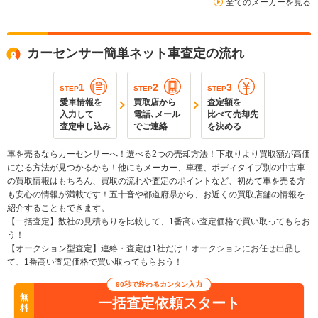
全てのメーカーを見る
カーセンサー簡単ネット車査定の流れ
1
2
3
STEP
STEP
STEP
愛車情報を
買取店から
査定額を
入力して
電話､メール
比べて売却先
査定申し込み
でご連絡
を決める
車を売るならカーセンサーへ！選べる2つの売却方法！下取りより買取額が高価
になる方法が見つかるかも！他にもメーカー、車種、ボディタイプ別の中古車
の買取情報はもちろん、買取の流れや査定のポイントなど、初めて車を売る方
も安心の情報が満載です！五十音や都道府県から、お近くの買取店舗の情報を
紹介することもできます。
【一括査定】数社の見積もりを比較して、1番高い査定価格で買い取ってもらお
う！
【オークション型査定】連絡・査定は1社だけ！オークションにお任せ出品し
て、1番高い査定価格で買い取ってもらおう！
90秒で終わるカンタン入力
無
一括査定依頼スタート
料