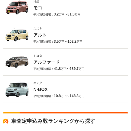
日産
モコ
3.2
31.5
平均買取相場：
万円〜
万円
スズキ
アルト
3.5
102.2
平均買取相場：
万円〜
万円
トヨタ
アルファード
41.8
689.7
平均買取相場：
万円〜
万円
ホンダ
N-BOX
10.8
148.8
平均買取相場：
万円〜
万円
車査定申込み数ランキングから探す