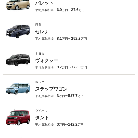
パレット
6.9
27.6
平均買取相場：
万円〜
万円
日産
セレナ
8.1
292.3
平均買取相場：
万円〜
万円
トヨタ
ヴォクシー
9.7
372.9
平均買取相場：
万円〜
万円
ホンダ
ステップワゴン
3
587.7
平均買取相場：
万円〜
万円
ダイハツ
タント
3
142.2
平均買取相場：
万円〜
万円