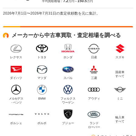
7.2
150.5
平均買取相場：
万円～
万円
2026年7月1日〜2026年7月31日の査定依頼数を元に集計。
メーカーから中古車買取・査定相場を調べる
レクサス
トヨタ
ホンダ
日産
スズキ
国産車
すべて
ダイハツ
マツダ
スバル
三菱
メルセデス
BMW
フォルクス
アウディ
ミニ
・ベンツ
ワーゲン
輸入車
すべて
ポルシェ
ボルボ
プジョー
ランド
ローバー