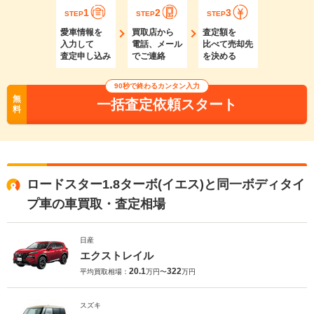
1
2
3
STEP
STEP
STEP
愛車情報を
買取店から
査定額を
入力して
電話、メール
比べて売却先
査定申し込み
でご連絡
を決める
90秒で終わるカンタン入力
無
一括査定依頼スタート
料
ロードスター1.8ターボ(イエス)と同一ボディタイ
プ車の車買取・査定相場
日産
エクストレイル
20.1
322
平均買取相場：
万円〜
万円
スズキ