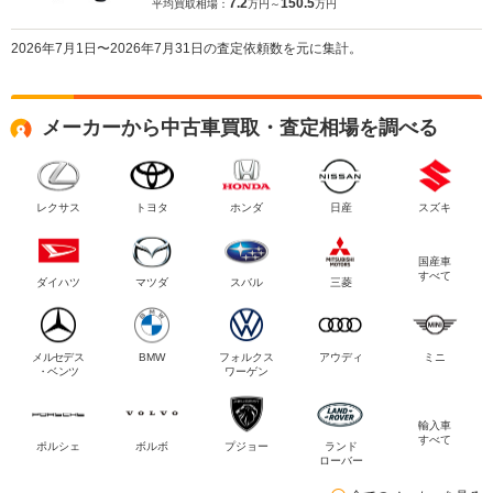
7.2
150.5
平均買取相場：
万円～
万円
2026年7月1日〜2026年7月31日の査定依頼数を元に集計。
メーカーから中古車買取・査定相場を調べる
レクサス
トヨタ
ホンダ
日産
スズキ
国産車
すべて
ダイハツ
マツダ
スバル
三菱
メルセデス
BMW
フォルクス
アウディ
ミニ
・ベンツ
ワーゲン
輸入車
すべて
ポルシェ
ボルボ
プジョー
ランド
ローバー