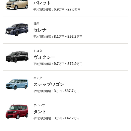
パレット
6.9
27.6
平均買取相場：
万円〜
万円
日産
セレナ
8.1
292.3
平均買取相場：
万円〜
万円
トヨタ
ヴォクシー
9.7
372.9
平均買取相場：
万円〜
万円
ホンダ
ステップワゴン
3
587.7
平均買取相場：
万円〜
万円
ダイハツ
タント
3
142.2
平均買取相場：
万円〜
万円