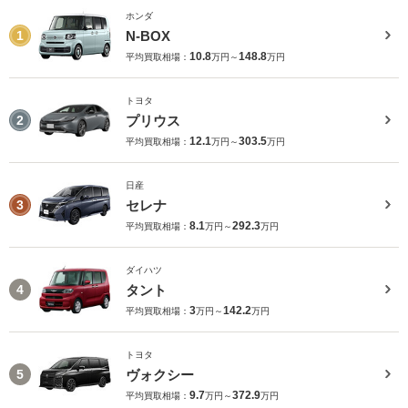
ホンダ
N-BOX
1
10.8
148.8
平均買取相場：
万円～
万円
トヨタ
プリウス
2
12.1
303.5
平均買取相場：
万円～
万円
日産
セレナ
3
8.1
292.3
平均買取相場：
万円～
万円
ダイハツ
タント
4
3
142.2
平均買取相場：
万円～
万円
トヨタ
ヴォクシー
5
9.7
372.9
平均買取相場：
万円～
万円