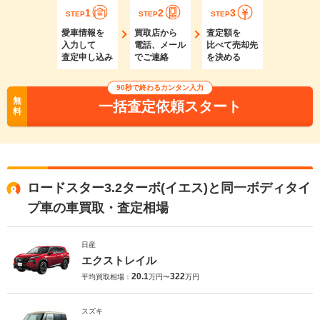
1
2
3
STEP
STEP
STEP
愛車情報を
買取店から
査定額を
入力して
電話、メール
比べて売却先
査定申し込み
でご連絡
を決める
90秒で終わるカンタン入力
無
一括査定依頼スタート
料
ロードスター3.2ターボ(イエス)と同一ボディタイ
プ車の車買取・査定相場
日産
エクストレイル
20.1
322
平均買取相場：
万円〜
万円
スズキ