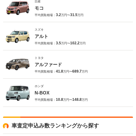
日産
モコ
3.2
31.5
平均買取相場：
万円〜
万円
スズキ
アルト
3.5
102.2
平均買取相場：
万円〜
万円
トヨタ
アルファード
41.8
689.7
平均買取相場：
万円〜
万円
ホンダ
N-BOX
10.8
148.8
平均買取相場：
万円〜
万円
車査定申込み数ランキングから探す