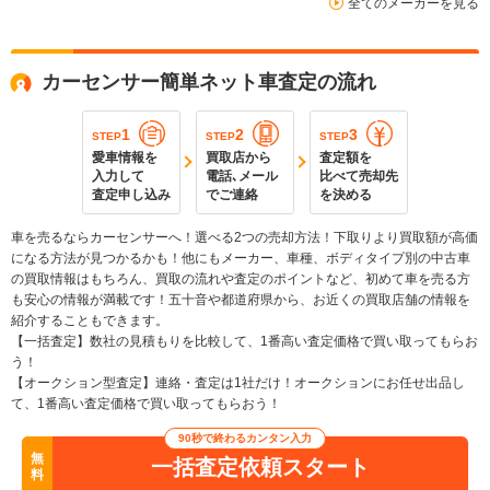
全てのメーカーを見る
カーセンサー簡単ネット車査定の流れ
1
2
3
STEP
STEP
STEP
愛車情報を
買取店から
査定額を
入力して
電話､メール
比べて売却先
査定申し込み
でご連絡
を決める
車を売るならカーセンサーへ！選べる2つの売却方法！下取りより買取額が高価
になる方法が見つかるかも！他にもメーカー、車種、ボディタイプ別の中古車
の買取情報はもちろん、買取の流れや査定のポイントなど、初めて車を売る方
も安心の情報が満載です！五十音や都道府県から、お近くの買取店舗の情報を
紹介することもできます。
【一括査定】数社の見積もりを比較して、1番高い査定価格で買い取ってもらお
う！
【オークション型査定】連絡・査定は1社だけ！オークションにお任せ出品し
て、1番高い査定価格で買い取ってもらおう！
90秒で終わるカンタン入力
無
一括査定依頼スタート
料