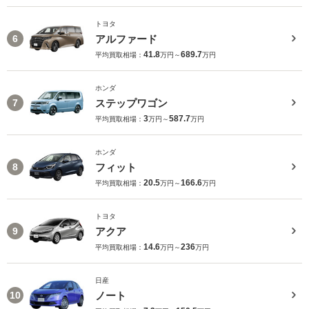
トヨタ
アルファード
6
41.8
689.7
平均買取相場：
万円～
万円
ホンダ
ステップワゴン
7
3
587.7
平均買取相場：
万円～
万円
ホンダ
フィット
8
20.5
166.6
平均買取相場：
万円～
万円
トヨタ
アクア
9
14.6
236
平均買取相場：
万円～
万円
日産
ノート
10