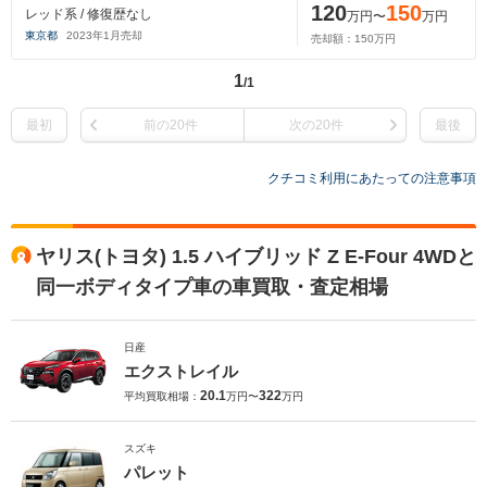
120
150
レッド系 / 修復歴なし
万円〜
万円
東京都
2023
年
1
月売却
売却額：
150
万円
1
/1
最初
前の20件
次の20件
最後
クチコミ利用にあたっての注意事項
ヤリス(トヨタ) 1.5 ハイブリッド Z E-Four 4WDと
同一ボディタイプ車の車買取・査定相場
日産
エクストレイル
20.1
322
平均買取相場：
万円〜
万円
スズキ
パレット