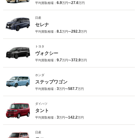
6.9
27.6
平均買取相場：
万円〜
万円
日産
セレナ
8.1
292.3
平均買取相場：
万円〜
万円
トヨタ
ヴォクシー
9.7
372.9
平均買取相場：
万円〜
万円
ホンダ
ステップワゴン
3
587.7
平均買取相場：
万円〜
万円
ダイハツ
タント
3
142.2
平均買取相場：
万円〜
万円
日産