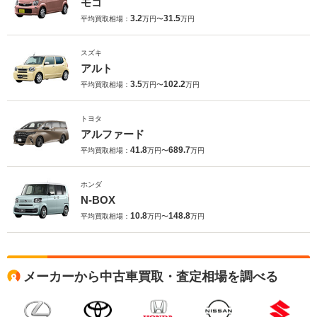
モコ
3.2
31.5
平均買取相場：
万円〜
万円
スズキ
アルト
3.5
102.2
平均買取相場：
万円〜
万円
トヨタ
アルファード
41.8
689.7
平均買取相場：
万円〜
万円
ホンダ
N-BOX
10.8
148.8
平均買取相場：
万円〜
万円
メーカーから中古車買取・査定相場を調べる