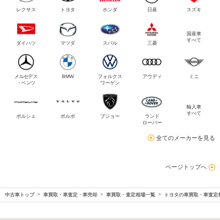
レクサス
トヨタ
ホンダ
日産
スズキ
国産車
すべて
ダイハツ
マツダ
スバル
三菱
メルセデス
BMW
フォルクス
アウディ
ミニ
・ベンツ
ワーゲン
輸入車
すべて
ポルシェ
ボルボ
プジョー
ランド
ローバー
全てのメーカーを見る
ページトップへ
中古車トップ
車買取・車査定・車売却
車買取・査定相場一覧
トヨタの車買取・車査定