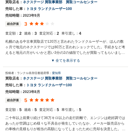
買取店名：
ネクステージ 買取事業部 買取コールセンター
売却した車：
トヨタ ランドクルーザー100
売却時期：2023年9月
3
総合評価
2
3
2
4
査定額：
連絡：
査定対応：
車引渡し：
札幌のある中古車買取店で120万と言われたランドクルーザーが、ほんの数
ヶ月で地元のネクステージでは80万と言われショックでした。手続きなど考
えると地元の方がいいかと思い3分の2の値段でしたが買取ってもらいまし
た。古くなっていたので、サビや不具合などはありましたが、本来の価値は
▼ 全てを表示する
この値段ですと言われると、一般人にはどうしようもありません。
投稿者：ランクル依存症
都道府県：
愛知県
買取店名：
ネクステージ 買取事業部 買取コールセンター
売却した車：
トヨタ ランドクルーザー100
売却時期：2023年8月
5
総合評価
5
5
5
5
査定額：
連絡：
査定対応：
車引渡し：
二十年以上前乗り続けて36万キロ以上の走行距離で、エンジンは絶好調では
あったが空調はじめ様々な不具合が発生していたなか、メーカー販売店から
の車検の見積もりが相当の高額になってしまったために売却を決意した。 一