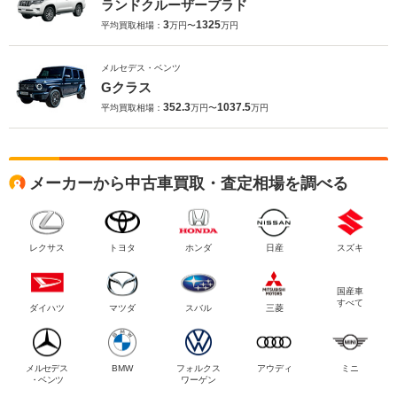
ランドクルーザープラド
3
1325
平均買取相場：
万円〜
万円
メルセデス・ベンツ
Gクラス
352.3
1037.5
平均買取相場：
万円〜
万円
メーカーから中古車買取・査定相場を調べる
レクサス
トヨタ
ホンダ
日産
スズキ
国産車
すべて
ダイハツ
マツダ
スバル
三菱
メルセデス
BMW
フォルクス
アウディ
ミニ
・ベンツ
ワーゲン