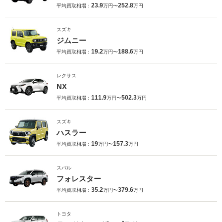
23.9
252.8
平均買取相場：
万円〜
万円
スズキ
ジムニー
19.2
188.6
平均買取相場：
万円〜
万円
レクサス
NX
111.9
502.3
平均買取相場：
万円〜
万円
スズキ
ハスラー
19
157.3
平均買取相場：
万円〜
万円
スバル
フォレスター
35.2
379.6
平均買取相場：
万円〜
万円
トヨタ