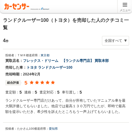
メニュー
ランドクルーザー100（トヨタ）を売却した人のクチコミ一
覧
4
件
投稿者：ＴＭＲ
都道府県：
東京都
買取店名：
フレックス・ドリーム 【ランクル専門店】 買取本部
売却した車：
トヨタ ランドクルーザー100
売却時期：2024年2月
5
総合評価
5
5
5
5
査定額：
連絡：
査定対応：
車引渡し：
ランドクルーザー専門店だけあって、自分が所有していたマニュアル車を最
大限評価してもらいました。他店では最高１３０万円でしたが、即時で最高
額を提示いただき、希少性を訴えたところもう一声上げてもらいました。
投稿者：たかさん100
都道府県：
愛知県