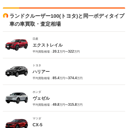
ランドクルーザー100(トヨタ)と同一ボディタイプ
車の車買取・査定相場
日産
エクストレイル
20.1
322
平均買取相場：
万円〜
万円
トヨタ
ハリアー
85.4
374.4
平均買取相場：
万円〜
万円
ホンダ
ヴェゼル
49.8
315.8
平均買取相場：
万円〜
万円
マツダ
CX-5