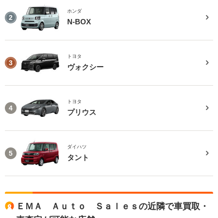
ホンダ
2
N-BOX
トヨタ
3
ヴォクシー
トヨタ
4
プリウス
ダイハツ
5
タント
ＥＭＡ Ａｕｔｏ Ｓａｌｅｓの近隣で車買取・