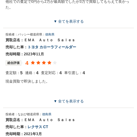
他社での査定で0円から2万が最高額でしたが3万で買取してもらえて良かっ
た。
▼ 全てを表示する
投稿者：バッシー
都道府県：
徳島県
買取店名：ＥＭＡ Ａｕｔｏ Ｓａｌｅｓ
売却した車：
トヨタ カローラフィールダー
売却時期：2023年11月
4
総合評価
5
4
4
4
査定額：
連絡：
査定対応：
車引渡し：
現金買取で即決しました。
▼ 全てを表示する
投稿者：なおぴ
都道府県：
徳島県
買取店名：ＥＭＡ Ａｕｔｏ Ｓａｌｅｓ
売却した車：
レクサス CT
売却時期：2021年3月