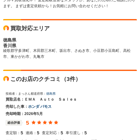
クルマ買取強化中！ 査定経験豊富なスタッフが、あなたの売却のご相談にのり
ます。 まずは査定依頼から！お気軽にお問い合わせください！
買取対応エリア
徳島県
香川県
綾歌郡宇多津町、木田郡三木町、坂出市、さぬき市、小豆郡小豆島町、高松
市、東かがわ市、丸亀市
このお店のクチコミ（3件）
投稿者：まっさん
都道府県：
徳島県
買取店名：ＥＭＡ Ａｕｔｏ Ｓａｌｅｓ
売却した車：
ホンダ バモス
売却時期：2026年5月
5
総合評価
5
5
5
5
査定額：
連絡：
査定対応：
車引渡し：