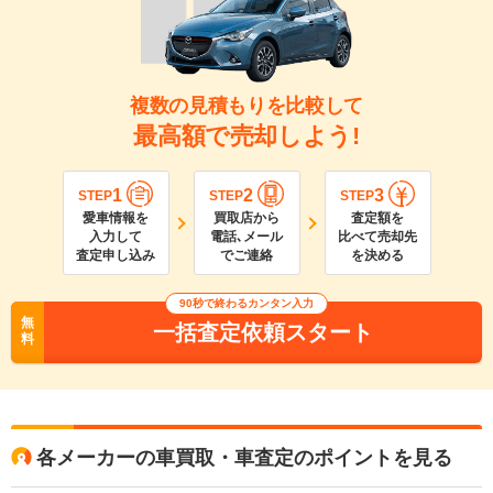
複数の見積もりを比較して
最高額で売却しよう!
1
2
3
STEP
STEP
STEP
愛車情報を
買取店から
査定額を
入力して
電話､メール
比べて売却先
査定申し込み
でご連絡
を決める
90
秒で終わるカンタン入力
無
一括査定依頼スタート
料
各メーカーの車買取・車査定のポイントを見る