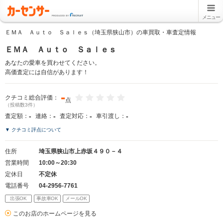
メニュー
ＥＭＡ Ａｕｔｏ Ｓａｌｅｓ（埼玉県狭山市）の車買取・車査定情報
ＥＭＡ Ａｕｔｏ Ｓａｌｅｓ
あなたの愛車を買わせてください。
高価査定には自信があります！
-
クチコミ総合評価：
点
（投稿数3件）
-
-
-
-
査定額：
連絡：
査定対応：
車引渡し：
▼ クチコミ評点について
住所
埼玉県狭山市上赤坂４９０－４
営業時間
10:00～20:30
定休日
不定休
電話番号
04-2956-7761
出張OK
事故車OK
メールOK
このお店のホームページを見る