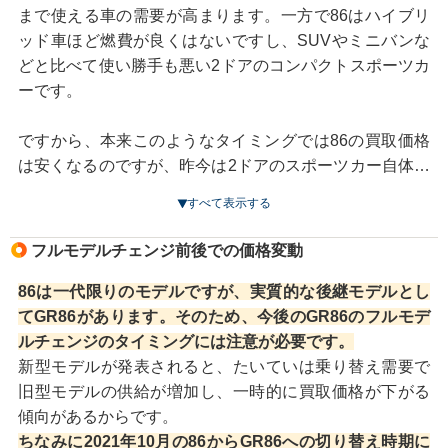
まで使える車の需要が高まります。一方で86はハイブリ
ッド車ほど燃費が良くはないですし、SUVやミニバンな
どと比べて使い勝手も悪い2ドアのコンパクトスポーツカ
ーです。
ですから、本来このようなタイミングでは86の買取価格
は安くなるのですが、昨今は2ドアのスポーツカー自体が
減少していいて、国産車では数えるほどしかありませ
すべて表示する
ん。さらに、あの車が生産を中止したというニュースも
ちらほら聞こえてきます。
フルモデルチェンジ前後での価格変動
そのため86は、特に中古車でしか手に入らなくなった今
では「手頃な価格で狙える希少な2ドアのスポーツカー」
86は一代限りのモデルですが、実質的な後継モデルとし
という価値があります。
てGR86があります。そのため、今後のGR86のフルモデ
ルチェンジのタイミングには注意が必要です。
こうした背景によって、今のところ86の買取価格は極端
新型モデルが発表されると、たいていは乗り替え需要で
に下がることはなく、むしろ比較的安定した価格で買取
旧型モデルの供給が増加し、一時的に買取価格が下がる
されています。
傾向があるからです。
もちろん、長い目で見れば、いずれ2ドアスポーツカーの
ちなみに2021年10月の86からGR86への切り替え時期に