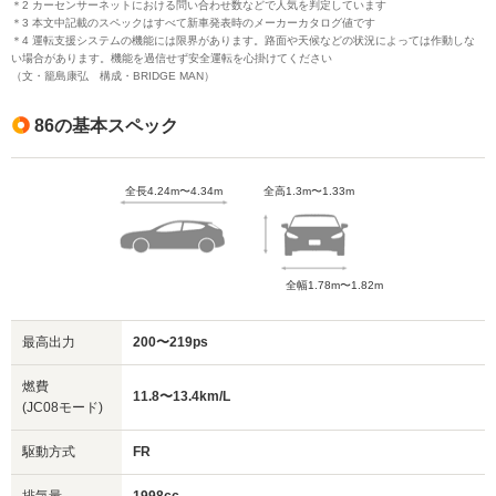
そのほか、GTやGTリミテッドをベースにした特別仕様
＊2 カーセンサーネットにおける問い合わせ数などで人気を判定しています
＊3 本文中記載のスペックはすべて新車発表時のメーカーカタログ値です
車がたびたび登場しました。
＊4 運転支援システムの機能には限界があります。路面や天候などの状況によっては作動しな
またトヨタのスポーツカーシリーズとして「GR」「GR
い場合があります。機能を過信せず安全運転を心掛けてください
（文・籠島康弘 構成・BRIDGE MAN）
スポーツ」「GRMN」が販売されたほか、TRD（トヨ
タ・レーシング・デプロイメント）がチューニングした
86の基本スペック
「14R-60」「14R」もあります。
全長4.24m〜4.34m
全高1.3m〜1.33m
全幅1.78m〜1.82m
最高出力
200〜219ps
燃費
11.8〜13.4km/L
(JC08モード)
駆動方式
FR
排気量
1998cc