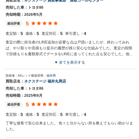
買取店名：
ネクステージ 買取事業部 買取コールセンター
売却した車：トヨタ86
売却時期：2026年5月
5
総合評価
5
5
5
4
査定額：
連絡：
査定対応：
車引渡し：
査定の際に担当者のLINE追加が必要な点は戸惑いましたが、終わってみれ
ば、やり取りや見積もり提示の履歴が残り安心な仕組みでした。査定の段階
で目積もりを書類形式でデータをLINEに送ってくれた点も安心でした。他社
は名刺の裏に金額を書いてもらう従来型のスタイルや、電話越しの口約束で
▼ 全てを表示する
したので、それらよりずっと安心でした。また、なによりも提示金額が良か
買取店からの返信
った点が大満足です。
投稿者：86レッド
都道府県：
福井県
お世話になっております。株式会社ネクステージでございます。この
買取店名：
ネクステージ 福井丸岡店
度はネクステージをご利用いただきまして誠にありがとうございまし
売却した車：トヨタ86
た。弊社スタッフの接客をお褒め頂き光栄です。今後もご満足いただ
けるよう精進してまいります。スタッフ一同、またのご利用お待ちし
売却時期：2025年9月
ております。
5
総合評価
5
5
5
4
査定額：
連絡：
査定対応：
車引渡し：
丁寧な接客で安心出来ました。 色々と分からない所を教えてもらい助かりま
した。