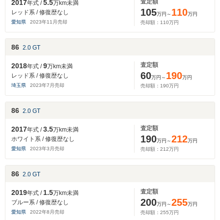
査定額
2017
5.5
年式 /
万km未満
105
110
レッド系 / 修復歴なし
万円～
万円
愛知県
2023
年
11
月売却
売却額：
110
万円
86
2.0 GT
査定額
2018
9
年式 /
万km未満
60
190
レッド系 / 修復歴なし
万円～
万円
埼玉県
2023
年
7
月売却
売却額：
190
万円
86
2.0 GT
査定額
2017
3.5
年式 /
万km未満
190
212
ホワイト系 / 修復歴なし
万円～
万円
愛知県
2023
年
3
月売却
売却額：
212
万円
86
2.0 GT
査定額
2019
1.5
年式 /
万km未満
200
255
ブルー系 / 修復歴なし
万円～
万円
愛知県
2022
年
8
月売却
売却額：
255
万円