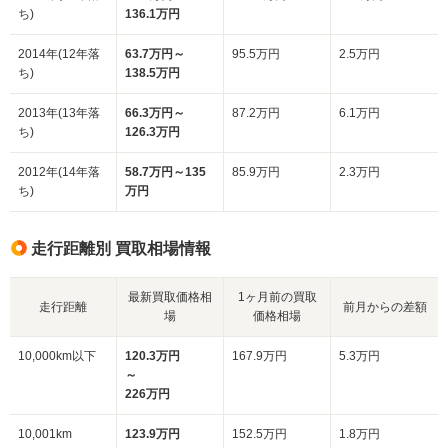
ち)
136.1万円
2014年(12年落
63.7万円～
95.5万円
2.5万円
ち)
138.5万円
2013年(13年落
66.3万円～
87.2万円
6.1万円
ち)
126.3万円
2012年(14年落
58.7万円～135
85.9万円
2.3万円
ち)
万円
走行距離別 買取相場情報
最新買取価格相
1ヶ月前の買取
走行距離
前月からの差額
場
価格相場
10,000km以下
120.3万円
167.9万円
5.3万円
～
226万円
10,001km
123.9万円
152.5万円
1.8万円