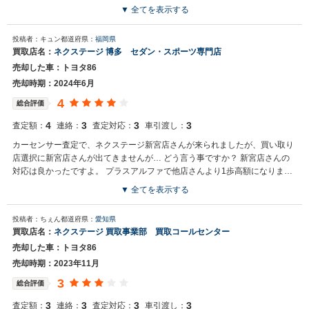
▼ 全てを表示する
買取店からの返信
お世話になっております。 株式会社ネクステージでございます。 この
投稿者：キュン
都道府県：
福岡県
度はネクステージをご利用いただきまして誠にありがとうございまし
買取店名：
ネクステージ 博多 セダン・スポーツ専門店
た。 弊社スタッフの接客をお褒め頂き光栄です。 今後もご満足いただ
売却した車：トヨタ86
けるよう精進してまいります。 スタッフ一同、またのご利用お待ちし
ております。
売却時期：2024年6月
4
総合評価
4
3
3
3
査定額：
連絡：
査定対応：
車引渡し：
カーセンサー査定で、ネクステージ新宮店さんが来られましたが、買い取り
店選択に新宮店さんが出てきませんが… どう言う事ですか？ 新宮店さんの
対応は良かったですよ。 プラスアルファで他店さんより1歩高額になりまし
た。
▼ 全てを表示する
投稿者：ちぇん
都道府県：
愛知県
買取店名：
ネクステージ 買取事業部 買取コールセンター
売却した車：トヨタ86
売却時期：2023年11月
3
総合評価
3
3
3
3
査定額：
連絡：
査定対応：
車引渡し：