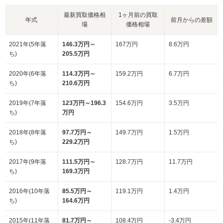
最新買取価格相
1ヶ月前の買取
年式
前月からの差額
場
価格相場
2021年(5年落
146.3万円～
167万円
8.6万円
ち)
205.5万円
2020年(6年落
114.3万円～
159.2万円
6.7万円
ち)
210.6万円
2019年(7年落
123万円～196.3
154.6万円
3.5万円
ち)
万円
2018年(8年落
97.7万円～
149.7万円
1.5万円
ち)
229.2万円
2017年(9年落
111.5万円～
128.7万円
11.7万円
ち)
169.3万円
2016年(10年落
85.5万円～
119.1万円
1.4万円
ち)
164.6万円
2015年(11年落
81.7万円～
108.4万円
-3.4万円