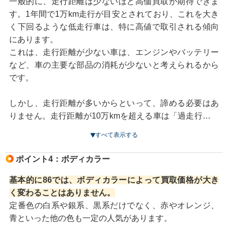
り、コンディションが良ければ、高価買取が期待できる
一般的に、走行距離は少ないほど高価買取が期待できま
場合もありますから焦ることはありません。まずは複数
す。1年間で1万km走行が目安とされており、これを大き
の買取業者から査定してもらうようにしましょう。
く下回るような低走行車は、特に高値で取引される傾向
にあります。
これは、走行距離が少ない車は、エンジンやバッテリー
など、車の主要な部品の消耗が少ないと考えられるから
です。
しかし、走行距離が多いからといって、諦める必要はあ
りません。走行距離が10万kmを超える車は「過走行車」
と呼ばれますが、86は2012年から販売された比較的新し
すべて表示する
い車のため耐久性が高く、きちんとメンテナンスされて
いれば、まだまだ現役で活躍できます。
ポイント4：ボディカラー
加えて、定期的にメンテナンスを受けていれば、走行距
基本的に86では、ボディカラーによって買取価格が大き
離が多くても、メンテナンスを受けていない車と比べて
く変わることはありません。
機関系の状態が良いと推測できるため、高値で売れる可
定番色の白系や銀系、黒系だけでなく、赤やオレンジ、
能性があります。
青といった他の色も一定の人気があります。