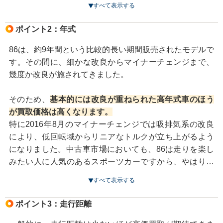
すべて表示する
の買取業者に査定を依頼し、自分の車のグレードがどれ
くらいの価値があるのかを把握することが大切です。
ポイント2：年式
86は、約9年間という比較的長い期間販売されたモデルで
す。その間に、細かな改良からマイナーチェンジまで、
幾度か改良が施されてきました。
そのため、
基本的には改良が重ねられた高年式車のほう
が買取価格は高くなります。
特に2016年8月のマイナーチェンジでは吸排気系の改良
により、低回転域からリニアなトルクが立ち上がるよう
になりました。中古車市場においても、86は走りを楽し
みたい人に人気のあるスポーツカーですから、やはりマ
イナーチェンジ以降のほうが高い買取価格を期待できま
すべて表示する
す。
ポイント3：走行距離
ただし、たとえ年式が古くても、走行距離が少なかった