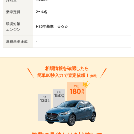
乗車定員
2〜4名
環境対策
H30年基準 ☆☆☆
エンジン
燃費基準達成
-
相場情報を確認したら
簡単90秒入力で査定依頼！
(無料)