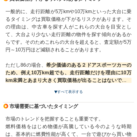
一般的に、走行距離が5万kmや10万kmといった大台に乗
るタイミングは買取価格が下がるリスクがあります。そ
の理由は、中古車を探す人がこれらの大台を目安とし
て、大台より少ない走行距離の物件を探す傾向があるか
らです。そのためこれらの大台を超えると、査定額が5万
円～10万円ほど減額されることがあります。
ただし86の場合、
希少価値のある２ドアスポーツカーの
ため、例え10万km超でも、走行距離だけを理由に10万
km未満とあまり大きく買取価格が出ることはないでしょ
う。
すべて表示する
とはいえ86も、走行距離が増えるほど価値が下がるのは
避けられません。
市場需要に基づいたタイミング
また、年式が古くなるほど市場価値が低下します。なる
べく高く売却したいなら早めに手放すことを検討すると
市場のトレンドを把握することも重要です。
良いでしょう。
燃料価格をはじめ物価が高騰している今のような時期
は、基本的に燃費性能が高くて、一台で遊びから買い物