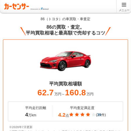
メニュー
86（トヨタ）の車買取・車査定
86の買取・査定。
平均買取相場と最高額で売却するコツ
平均買取相場額
62.7
160.8
万円～
万円
平均走行距離
平均査定満足度
4
4.2
(
39
件)
万km
点
※2026年7月更新