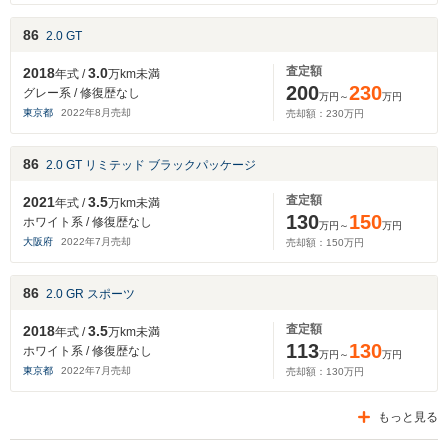
86
2.0 GT
査定額
2018
3.0
年式 /
万km未満
200
230
グレー系 / 修復歴なし
万円～
万円
東京都
2022
年
8
月売却
売却額：
230
万円
86
2.0 GT リミテッド ブラックパッケージ
査定額
2021
3.5
年式 /
万km未満
130
150
ホワイト系 / 修復歴なし
万円～
万円
大阪府
2022
年
7
月売却
売却額：
150
万円
86
2.0 GR スポーツ
査定額
2018
3.5
年式 /
万km未満
113
130
ホワイト系 / 修復歴なし
万円～
万円
東京都
2022
年
7
月売却
売却額：
130
万円
もっと見る