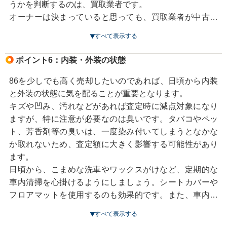
うかを判断するのは、買取業者です。
オーナーは決まっていると思っても、買取業者が中古車
市場であまり人気がでないと判断すれば買取価格はあま
すべて表示する
り期待できません。逆に、これは売れると思われれば、
買取価格はアップします。
ポイント6：内装・外装の状態
中古車市場で人気が出るかどうかという評価は、買取業
86を少しでも高く売却したいのであれば、日頃から内装
者の判断次第なので、ある業者では低評価でも別の業者
と外装の状態に気を配ることが重要となります。
では高く評価されるケースは往々にしてあります。
キズや凹み、汚れなどがあれば査定時に減点対象になり
ますが、特に注意が必要なのは臭いです。タバコやペッ
そのため、ドレスアップしている86を手放す際は、なる
ト、芳香剤等の臭いは、一度染み付いてしまうとなかな
べく複数の買取業者から査定してもらうことをおすすめ
か取れないため、査定額に大きく影響する可能性があり
します。
ます。
同様に、マフラーを変えるなど走行性能に影響するチュ
日頃から、こまめな洗車やワックスがけなど、定期的な
ーンナップが施された86も、買取業者によって査定額に
車内清掃を心掛けるようにしましょう。シートカバーや
違いが出ます。こちらも複数の買取業者に査定してもら
フロアマットを使用するのも効果的です。また、車内で
ったほうがいいでしょう。
喫煙するのは避け、ペットを乗せる際はシートにカバー
すべて表示する
をかけるなどの配慮も必要です。