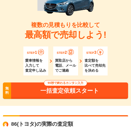
複数の見積もりを比較して
最高額で売却しよう!
1
2
3
STEP
STEP
STEP
愛車情報を
買取店から
査定額を
入力して
電話、メール
比べて売却先
査定申し込み
でご連絡
を決める
90秒で終わるカンタン入力
無
一括査定依頼スタート
料
86(トヨタ)の実際の査定額