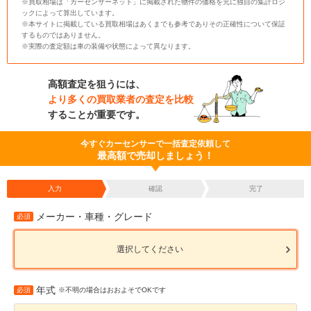
※買取相場は「カーセンサーネット」に掲載された物件の価格を元に独自の集計ロジ
ックによって算出しています。
※本サイトに掲載している買取相場はあくまでも参考でありその正確性について保証
するものではありません。
※実際の査定額は車の装備や状態によって異なります。
高額査定を狙うには、
より多くの買取業者の査定を比較
することが重要です。
今すぐカーセンサーで一括査定依頼して
最高額で売却しましょう！
入力
確認
完了
メーカー・車種・グレード
必須
選択してください
年式
必須
※不明の場合はおおよそでOKです