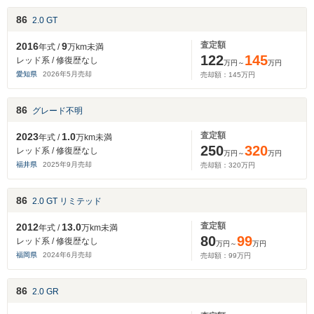
86
2.0 GT
査定額
2016
9
年式 /
万km未満
122
145
レッド系 / 修復歴なし
万円～
万円
愛知県
2026
年
5
月売却
売却額：
145
万円
86
グレード不明
査定額
2023
1.0
年式 /
万km未満
250
320
レッド系 / 修復歴なし
万円～
万円
福井県
2025
年
9
月売却
売却額：
320
万円
86
2.0 GT リミテッド
査定額
2012
13.0
年式 /
万km未満
80
99
レッド系 / 修復歴なし
万円～
万円
福岡県
2024
年
6
月売却
売却額：
99
万円
86
2.0 GR