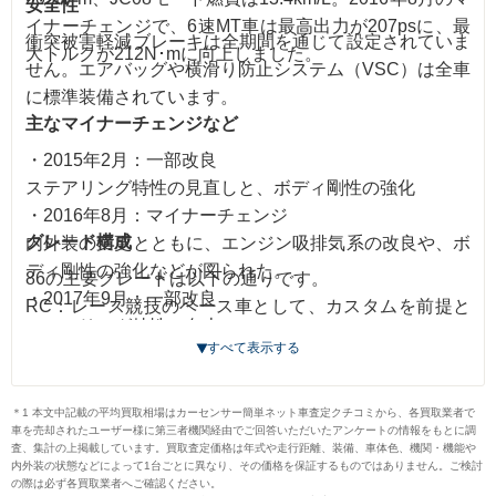
安全性
イナーチェンジで、6速MT車は最高出力が207psに、最
衝突被害軽減ブレーキは全期間を通じて設定されていま
大トルクが212N･mに向上しました。
せん。エアバッグや横滑り防止システム（VSC）は全車
に標準装備されています。
主なマイナーチェンジなど
・2015年2月：一部改良
ステアリング特性の見直しと、ボディ剛性の強化
・2016年8月：マイナーチェンジ
グレード構成
内外装の変更とともに、エンジン吸排気系の改良や、ボ
ディ剛性の強化などが図られた。
86の主要グレードは以下の通りです。
・2017年9月：一部改良
RC：レース競技のベース車として、カスタムを前提と
ステアリング特性の向上
した簡易な装備のグレード
すべて表示する
G：ベーシックグレード
GT：上級グレード
＊1 本文中記載の平均買取相場はカーセンサー簡単ネット車査定クチコミから、各買取業者で
GTリミテッド：最上級グレード
車を売却されたユーザー様に第三者機関経由でご回答いただいたアンケートの情報をもとに調
スタイル Cb：楕円型ヘッドライトをはじめ独自の内外
査、集計の上掲載しています。買取査定価格は年式や走行距離、装備、車体色、機関・機能や
内外装の状態などによって1台ごとに異なり、その価格を保証するものではありません。ご検討
装が施されたグレード
の際は必ず各買取業者へご確認ください。