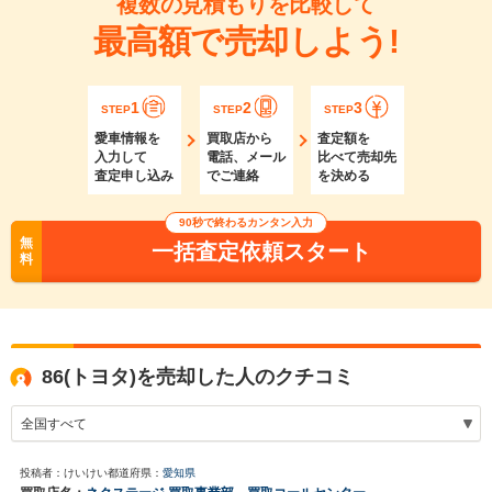
複数の見積もりを比較して
最高額で売却しよう!
1
2
3
STEP
STEP
STEP
愛車情報を
買取店から
査定額を
入力して
電話、メール
比べて売却先
査定申し込み
でご連絡
を決める
90秒で終わるカンタン入力
無
一括査定依頼スタート
料
86(トヨタ)を売却した人のクチコミ
投稿者：けいけい
都道府県：
愛知県