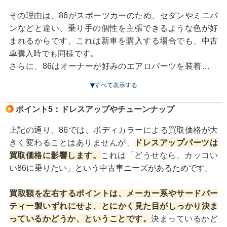
ですから、例え10万kmを超えている車でも、整備記録が
きちんと残っていれば、走行距離による減額を最小限に
その理由は、86がスポーツカーのため、セダンやミニバ
抑えられる場合があります。
ンなどと違い、乗り手の個性を主張できるような色が好
まれるからです。これは新車を購入する場合でも、中古
86を売却する際は、走行距離だけでなく、車の状態全体
車購入時でも同様です。
をアピールすることも大切です。
さらに、86はオーナーが好みのエアロパーツを装着する
具体的には、先ほどの定期的なメンテナンスのほか、エ
ことが多く、買取ではボディカラーとエアロパーツなど
すべて表示する
ンジンオイルやタイヤなどを適切に交換したら、領収書
とのバランスのほうが重視されます。
でもいいのでその履歴を残しておくことをおすすめしま
ポイント5：ドレスアップやチューンナップ
す。
上記の通り、86では、ボディカラーによる買取価格が大
きく変わることはありませんが、
ドレスアップパーツは
買取価格に影響します。
これは「どうせなら、カッコい
い86に乗りたい」という中古車ニーズがあるためです。
買取額を左右するポイントは、メーカー系やサードパー
ティー製いずれにせよ、とにかく見た目がしっかり決ま
っているかどうか、ということです。
決まっているかど