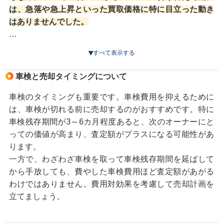
需要は今よりも減少すると考えられます。その前に手放
は、急落や急上昇といった買取価格に特に目立った動き
して、新しい車にステップアップするとよいでしょう。
はありませんでした。
その理由のひとつには、86の「中古車でより手頃になっ
すべて表示する
た2ドアスポーツカー」としての価値が十分評価されてい
たことがあります。何しろ、それまで手頃な価格で買え
車検と売却タイミングについて
る中古車の2ドアスポーツカーとなると、古い車ばかりだ
ったからです。
車検のタイミングも重要です。車検費用を抑えるために
そのためGR86が登場しても中古車市場での需要があると
は、車検が切れる前に売却するのがおすすめです。特に
見込まれ、買取価格は大きく下がることはありませんで
車検残存期間が3～6カ月程度あると、次のオーナーにと
した。
っての価値が高まり、査定額がプラスになる可能性があ
さらに、GR86の登場時期は新型コロナウイルスが猛威を
ります。
振るっていた頃で、部品の納品遅れなどによりGR86の納
一方で、わざわざ車検を取って車検残存期間を延ばして
車が遅れました。そうなるとGR86を待ちきれずに86の中
から手放しても、費やした車検費用ほど査定額があがる
古車を求める人もいたため、86の中古車価格、引いては
わけではありません。費用対効果を考慮して売却計画を
買取価格が下がることはありませんでした。
立てましょう。
こうした特殊な事情が、この先のGR86の新型が登場する