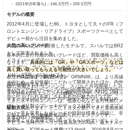
2021年(5年落ち)：146.3万円～205.5万円
モデルの概要
2012年4月に登場した86。トヨタとして久々のFR（フ
ロントエンジン・リアドライブ）スポーツクーペとして
デビュー前から注目を集めました。
人気の高いグレード
86はスバルと共同開発したモデルで、スバルではBRZ
として販売されました。
基本的に走行性能の高いグレードほど、買取価格も高く
ドライバーの感覚ひとつでいかようにも取り回せる“手
なります。
具体的には「GR」や「GRスポーツ」などは
の内感”や、操る楽しさを体感できるという「直感ハン
高く買い取ってもらえる可能性が大きいでしょう。
ドリングFR」がコンセプト。
パワーユニット：2Lガソリン
また100台限定で販売された「GRMN86」は、より高値
そのため、走行性能にこだわって開発されたほか、内外
買取が期待できます。
86に搭載されたエンジンは、スバルと共同開発した2L
装パーツやチューニングパーツが豊富で、自分好みの一
そのほか、GTリミテッドに途中から設定された「GTリ
水平対向4気筒エンジンの1機種のみです。スバルが培っ
台に仕上げられる楽しさもあるのが魅力の1つです。
ミテッド ハイパフォーマンスパッケージ」をはじめ、
てきた水平対向エンジンは、低重心化など走行性能にメ
ブレンボ社製のブレーキやザックス社製ショックアブソ
駆動方式
リットがあります。そこにトヨタが磨いてきた直噴技術
ーバー等を装着したグレードや特別仕様車も同様に、非
が加えられて、低燃費化が図られたエンジンです。
全車2WD（後輪駆動）です。
装着車よりも高値で買い取ってもらいやすいでしょう。
デビュー当時のスペックは最高出力200ps、最大トルク
205N･m、JC08モード燃費は13.4km/L。2016年8月のマ