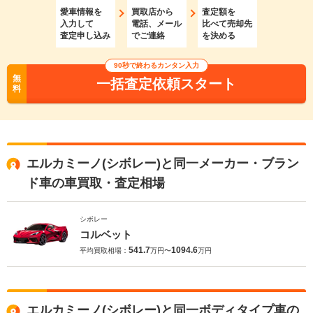
愛車情報を
買取店から
査定額を
入力して
電話、メール
比べて売却先
査定申し込み
でご連絡
を決める
90秒で終わるカンタン入力
無
一括査定依頼スタート
料
エルカミーノ(シボレー)と同一メーカー・ブラン
ド車の車買取・査定相場
シボレー
コルベット
541.7
1094.6
平均買取相場：
万円〜
万円
エルカミーノ(シボレー)と同一ボディタイプ車の