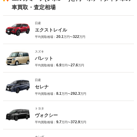
車買取・査定相場
日産
エクストレイル
20.1
322
平均買取相場：
万円〜
万円
スズキ
パレット
6.9
27.6
平均買取相場：
万円〜
万円
日産
セレナ
8.1
292.3
平均買取相場：
万円〜
万円
トヨタ
ヴォクシー
9.7
372.9
平均買取相場：
万円〜
万円
ホンダ