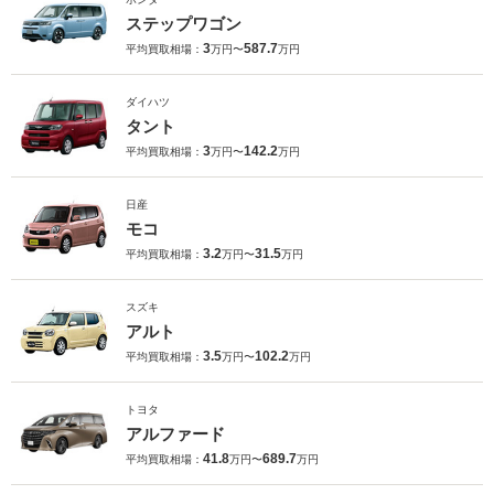
ステップワゴン
3
587.7
平均買取相場：
万円〜
万円
ダイハツ
タント
3
142.2
平均買取相場：
万円〜
万円
日産
モコ
3.2
31.5
平均買取相場：
万円〜
万円
スズキ
アルト
3.5
102.2
平均買取相場：
万円〜
万円
トヨタ
アルファード
41.8
689.7
平均買取相場：
万円〜
万円