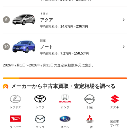
トヨタ
アクア
9
14.6
236
平均買取相場：
万円～
万円
日産
ノート
10
7.2
150.5
平均買取相場：
万円～
万円
2026年7月1日〜2026年7月31日の査定依頼数を元に集計。
メーカーから中古車買取・査定相場を調べる
レクサス
トヨタ
ホンダ
日産
スズキ
国産車
すべて
ダイハツ
マツダ
スバル
三菱