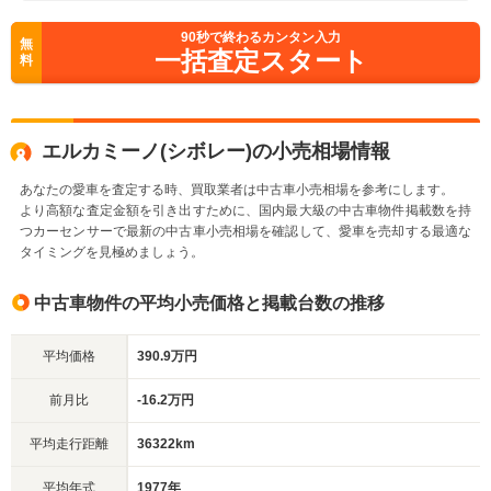
90
秒で終わるカンタン入力
無
一括査定スタート
料
エルカミーノ(シボレー)の小売相場情報
あなたの愛車を査定する時、買取業者は中古車小売相場を参考にします。
より高額な査定金額を引き出すために、国内最大級の中古車物件掲載数を持
つカーセンサーで最新の中古車小売相場を確認して、愛車を売却する最適な
タイミングを見極めましょう。
中古車物件の平均小売価格と掲載台数の推移
平均価格
390.9万円
前月比
-16.2万円
平均走行距離
36322km
平均年式
1977年