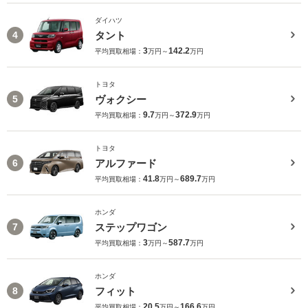
ダイハツ
タント
4
3
142.2
平均買取相場：
万円～
万円
トヨタ
ヴォクシー
5
9.7
372.9
平均買取相場：
万円～
万円
トヨタ
アルファード
6
41.8
689.7
平均買取相場：
万円～
万円
ホンダ
ステップワゴン
7
3
587.7
平均買取相場：
万円～
万円
ホンダ
フィット
8
20.5
166.6
平均買取相場：
万円～
万円