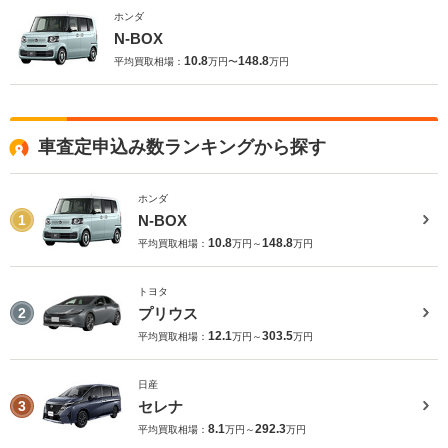
ホンダ
N-BOX
10.8
148.8
平均買取相場：
万円〜
万円
車査定申込み数ランキングから探す
ホンダ
N-BOX
1
10.8
148.8
平均買取相場：
万円～
万円
トヨタ
プリウス
2
12.1
303.5
平均買取相場：
万円～
万円
日産
セレナ
3
8.1
292.3
平均買取相場：
万円～
万円