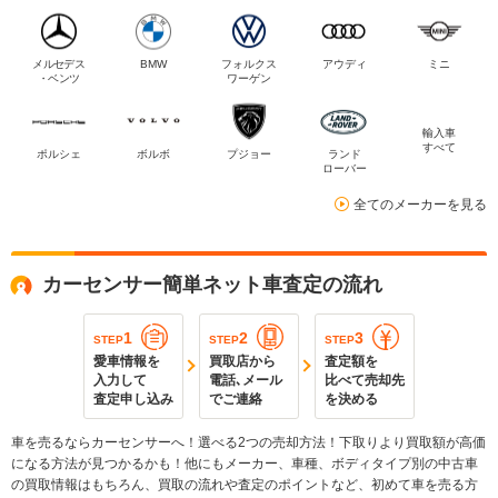
メルセデス
BMW
フォルクス
アウディ
ミニ
・ベンツ
ワーゲン
輸入車
すべて
ポルシェ
ボルボ
プジョー
ランド
ローバー
全てのメーカーを見る
カーセンサー簡単ネット車査定の流れ
1
2
3
STEP
STEP
STEP
愛車情報を
買取店から
査定額を
入力して
電話､メール
比べて売却先
査定申し込み
でご連絡
を決める
車を売るならカーセンサーへ！選べる2つの売却方法！下取りより買取額が高価
になる方法が見つかるかも！他にもメーカー、車種、ボディタイプ別の中古車
の買取情報はもちろん、買取の流れや査定のポイントなど、初めて車を売る方