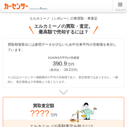
メニュー
エルカミーノ（シボレー）の車買取・車査定
エルカミーノの買取・査定。
最高額で売却するには？
買取相場算出には参照データが少ないため中古車平均小売相場を表示し
ています。
2026年8月平均小売相場
390.9
万円
-16.2
（前月比：
万円）
※上記はカーセンサー掲載物件の平均小売相場であり、査定相場ではありません。一般
的に、査定価格は小売価格より低くなります。
買取査定額
????
万円
エルカミーノの高額査定を狙うには、