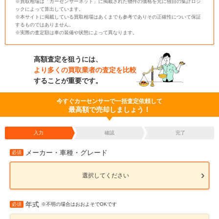
※買取相場は「カーセンサーネット」に掲載された物件の価格を元に独自の集計ロジ
ックによって算出しています。
※本サイトに掲載している買取相場はあくまでも参考でありその正確性について保証
するものではありません。
※実際の査定額は車の装備や状態によって異なります。
高額査定を狙うには、
より多くの買取業者の査定を比較
することが重要です。
今すぐカーセンサーで一括査定依頼して
最高額で売却しましょう！
入力
確認
完了
メーカー・車種・グレード
必須
選択してください
年式
必須
※不明の場合はおおよそでOKです