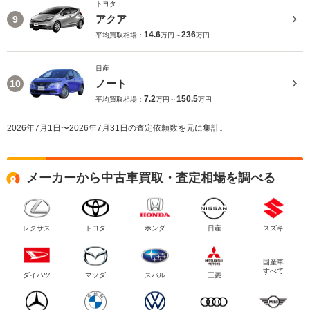
トヨタ
アクア
9
14.6
236
平均買取相場：
万円～
万円
日産
ノート
10
7.2
150.5
平均買取相場：
万円～
万円
2026年7月1日〜2026年7月31日の査定依頼数を元に集計。
メーカーから中古車買取・査定相場を調べる
レクサス
トヨタ
ホンダ
日産
スズキ
国産車
すべて
ダイハツ
マツダ
スバル
三菱