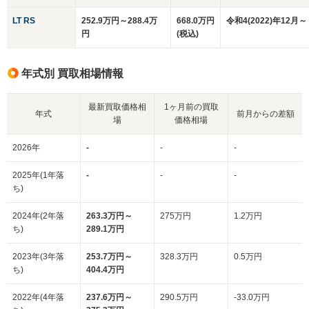
LT RS
252.9万円～288.4万
668.0万円
令和4(2022)年12月～
円
(税込)
年式別 買取相場情報
最新買取価格相
1ヶ月前の買取
年式
前月からの差額
場
価格相場
2026年
-
-
-
2025年(1年落
-
-
-
ち)
2024年(2年落
263.3万円～
275万円
1.2万円
ち)
289.1万円
2023年(3年落
253.7万円～
328.3万円
0.5万円
ち)
404.4万円
2022年(4年落
237.6万円～
290.5万円
-33.0万円