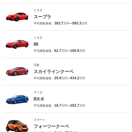
トヨタ
スープラ
383.7
565.3
平均買取相場：
万円〜
万円
トヨタ
86
62.7
160.8
平均買取相場：
万円〜
万円
日産
スカイラインクーペ
29.9
434.2
平均買取相場：
万円〜
万円
マツダ
RX-8
18.7
202.7
平均買取相場：
万円〜
万円
スマート
フォーツークーペ