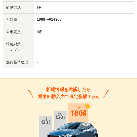
駆動方式
FR
排気量
1998〜6168cc
乗車定員
4名
環境対策
-
エンジン
燃費基準達成
-
相場情報を確認したら
簡単90秒入力で査定依頼！
(無料)