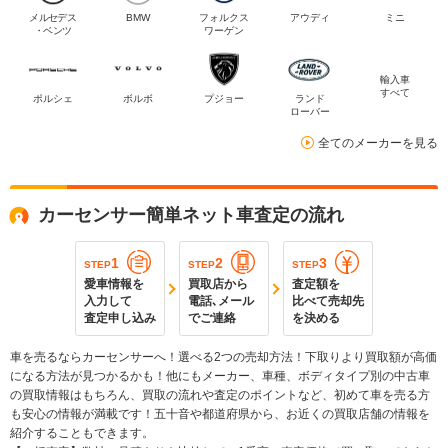
メルセデス
BMW
フォルクス
アウディ
ミニ
・ベンツ
ワーゲン
輸入車
すべて
ポルシェ
ボルボ
プジョー
ランド
ローバー
全てのメーカーを見る
カーセンサー簡単ネット車査定の流れ
1
2
3
STEP
STEP
STEP
愛車情報を
買取店から
査定額を
入力して
電話､メール
比べて売却先
査定申し込み
でご連絡
を決める
車を売るならカーセンサーへ！選べる2つの売却方法！下取りより買取額が高価
になる方法が見つかるかも！他にもメーカー、車種、ボディタイプ別の中古車
の買取情報はもちろん、買取の流れや査定のポイントなど、初めて車を売る方
も安心の情報が満載です！五十音や都道府県から、お近くの買取店舗の情報を
紹介することもできます。