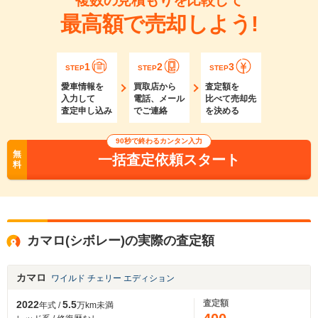
複数の見積もりを比較して
最高額で売却しよう!
1
2
3
STEP
STEP
STEP
愛車情報を
買取店から
査定額を
入力して
電話、メール
比べて売却先
査定申し込み
でご連絡
を決める
90秒で終わるカンタン入力
無
一括査定依頼スタート
料
カマロ(シボレー)の実際の査定額
カマロ
ワイルド チェリー エディション
査定額
2022
5.5
年式 /
万km未満