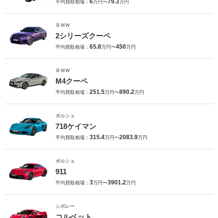
6
79.3
平均買取相場：
万円〜
万円
ＢＭＷ
2シリーズクーペ
65.8
450
平均買取相場：
万円〜
万円
ＢＭＷ
M4クーペ
251.5
890.2
平均買取相場：
万円〜
万円
ポルシェ
718ケイマン
315.4
2083.9
平均買取相場：
万円〜
万円
ポルシェ
911
3
3901.2
平均買取相場：
万円〜
万円
シボレー
コルベット