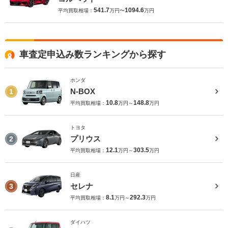
541.7
1094.6
平均買取相場：
万円〜
万円
車査定申込み数ランキングから探す
ホンダ
N-BOX
1
10.8
148.8
平均買取相場：
万円～
万円
トヨタ
プリウス
2
12.1
303.5
平均買取相場：
万円～
万円
日産
セレナ
3
8.1
292.3
平均買取相場：
万円～
万円
ダイハツ