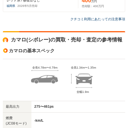
400
レッド系 / 修復歴なし
万円
福岡県
2026
年
5
月売却
売却額：
400
万円
クチコミ利用にあたっての注意事項
カマロ(シボレー)の買取・売却・査定の参考情報
カマロの基本スペック
全長4.78m〜4.79m
全高1.34m〜1.35m
全幅1.9m
最高出力
275〜461ps
燃費
-km/L
(JC08モード)