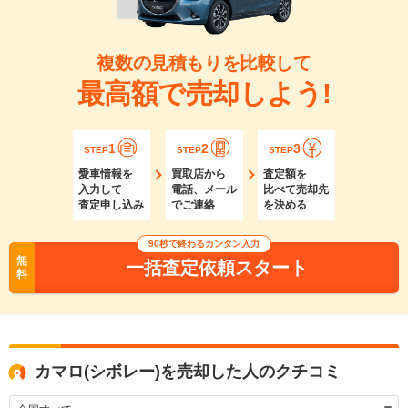
複数の見積もりを比較して
最高額で売却しよう!
1
2
3
STEP
STEP
STEP
愛車情報を
買取店から
査定額を
入力して
電話、メール
比べて売却先
査定申し込み
でご連絡
を決める
90秒で終わるカンタン入力
無
一括査定依頼スタート
料
カマロ(シボレー)を売却した人のクチコミ