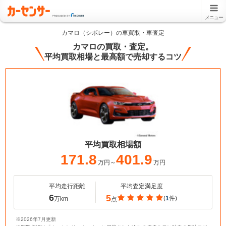
メニュー
カマロ（シボレー）の車買取・車査定
カマロの買取・査定。
平均買取相場と最高額で売却するコツ
平均買取相場額
171.8
401.9
万円～
万円
平均走行距離
平均査定満足度
6
5
(
1
件)
万km
点
※2026年7月更新