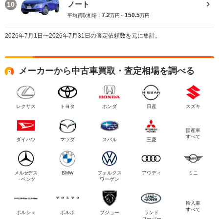
ノート
10
7.2
150.5
平均買取相場：
万円～
万円
2026年7月1日〜2026年7月31日の査定依頼数を元に集計。
メーカーから中古車買取・査定相場を調べる
レクサス
トヨタ
ホンダ
日産
スズキ
国産車
すべて
ダイハツ
マツダ
スバル
三菱
メルセデス
BMW
フォルクス
アウディ
ミニ
・ベンツ
ワーゲン
輸入車
すべて
ポルシェ
ボルボ
プジョー
ランド
ローバー