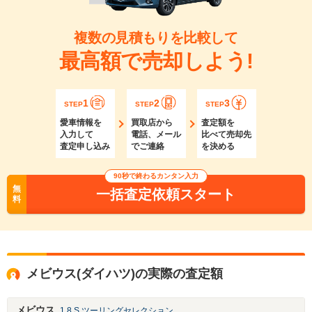
複数の見積もりを比較して
最高額で売却しよう!
1
2
3
STEP
STEP
STEP
愛車情報を
買取店から
査定額を
入力して
電話、メール
比べて売却先
査定申し込み
でご連絡
を決める
90秒で終わるカンタン入力
無
一括査定依頼スタート
料
メビウス(ダイハツ)の実際の査定額
メビウス
1.8 S ツーリングセレクション