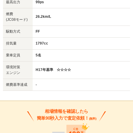
最高出力
99ps
燃費
26.2km/L
(JC08モード)
駆動方式
FF
排気量
1797cc
乗車定員
5名
環境対策
H17年基準 ☆☆☆☆
エンジン
燃費基準達成
-
相場情報を確認したら
簡単90秒入力で査定依頼！
(無料)