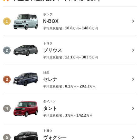
ホンダ
N-BOX
1
10.8
148.8
平均買取相場：
万円～
万円
トヨタ
プリウス
2
12.1
303.5
平均買取相場：
万円～
万円
日産
セレナ
3
8.1
292.3
平均買取相場：
万円～
万円
ダイハツ
タント
4
3
142.2
平均買取相場：
万円～
万円
トヨタ
ヴォクシー
5