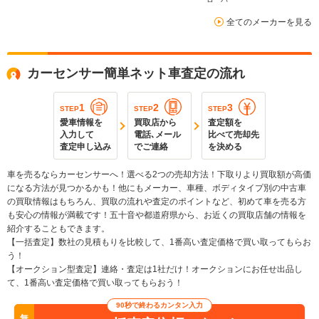
全てのメーカーを見る
カーセンサー簡単ネット車査定の流れ
1
2
3
STEP
STEP
STEP
愛車情報を
買取店から
査定額を
入力して
電話､メール
比べて売却先
査定申し込み
でご連絡
を決める
車を売るならカーセンサーへ！選べる2つの売却方法！下取りより買取額が高価
になる方法が見つかるかも！他にもメーカー、車種、ボディタイプ別の中古車
の買取情報はもちろん、買取の流れや査定のポイントなど、初めて車を売る方
も安心の情報が満載です！五十音や都道府県から、お近くの買取店舗の情報を
紹介することもできます。
【一括査定】数社の見積もりを比較して、1番高い査定価格で買い取ってもらお
う！
【オークション型査定】連絡・査定は1社だけ！オークションにお任せ出品し
て、1番高い査定価格で買い取ってもらおう！
90秒で終わるカンタン入力
無