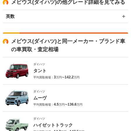
メビウス(ダイハツ)の他グレード詳細を見てみる
英数
メビウス(ダイハツ)と同一メーカー・ブランド車
の車買取・査定相場
ダイハツ
タント
3
142.2
平均買取相場：
万円〜
万円
ダイハツ
ムーヴ
4.5
136.6
平均買取相場：
万円〜
万円
ダイハツ
ハイゼットトラック