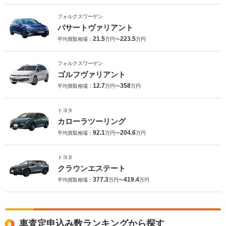
フォルクスワーゲン
パサートヴァリアント
21.5
223.5
平均買取相場：
万円〜
万円
フォルクスワーゲン
ゴルフヴァリアント
12.7
358
平均買取相場：
万円〜
万円
トヨタ
カローラツーリング
92.1
204.6
平均買取相場：
万円〜
万円
トヨタ
クラウンエステート
377.3
419.4
平均買取相場：
万円〜
万円
車査定申込み数ランキングから探す