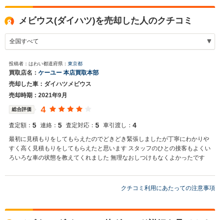
メビウス(ダイハツ)を売却した人のクチコミ
投稿者：はわい
都道府県：
東京都
買取店名：
ケーユー 本店買取本部
売却した車：ダイハツメビウス
売却時期：2021年9月
4
総合評価
5
5
5
4
査定額：
連絡：
査定対応：
車引渡し：
最初に見積もりをしてもらえたのでどきどき緊張しましたが丁寧にわかりや
すく高く見積もりをしてもらえたと思います スタッフのひとの接客もよくい
ろいろな車の状態を教えてくれました 無理なおしつけもなくよかったです
クチコミ利用にあたっての注意事項