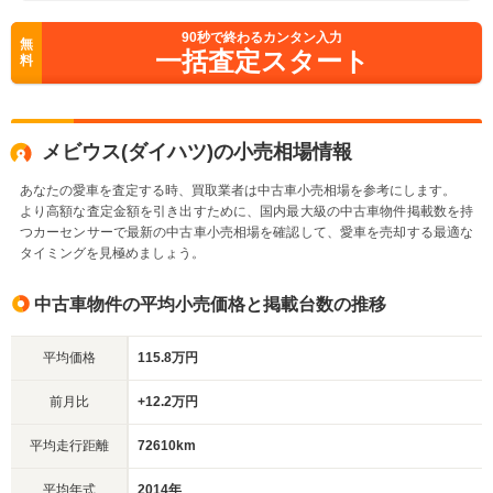
90
秒で終わるカンタン入力
無
一括査定スタート
料
メビウス(ダイハツ)の小売相場情報
あなたの愛車を査定する時、買取業者は中古車小売相場を参考にします。
より高額な査定金額を引き出すために、国内最大級の中古車物件掲載数を持
つカーセンサーで最新の中古車小売相場を確認して、愛車を売却する最適な
タイミングを見極めましょう。
中古車物件の平均小売価格と掲載台数の推移
平均価格
115.8万円
前月比
+12.2万円
平均走行距離
72610km
平均年式
2014年