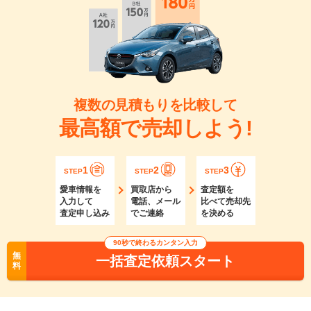
複数の見積もりを比較して
最高額で売却しよう!
1
2
3
STEP
STEP
STEP
愛車情報を
買取店から
査定額を
入力して
電話、メール
比べて売却先
査定申し込み
でご連絡
を決める
90秒で終わるカンタン入力
無
一括査定依頼スタート
料