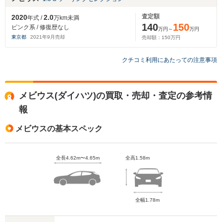
査定額
2020
2.0
年式 /
万km未満
140
150
ピンク系 / 修復歴なし
万円～
万円
東京都
2021
年
9
月売却
売却額：
150
万円
クチコミ利用にあたっての注意事項
メビウス(ダイハツ)の買取・売却・査定の参考情
報
メビウスの基本スペック
全長4.62m〜4.65m
全高1.58m
全幅1.78m