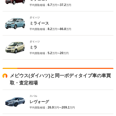
6.7
37.2
平均買取相場：
万円〜
万円
ダイハツ
ミライース
8.2
86.8
平均買取相場：
万円〜
万円
ダイハツ
ミラ
5.2
20
平均買取相場：
万円〜
万円
メビウス(ダイハツ)と同一ボディタイプ車の車買
取・査定相場
スバル
レヴォーグ
26.9
209.1
平均買取相場：
万円〜
万円