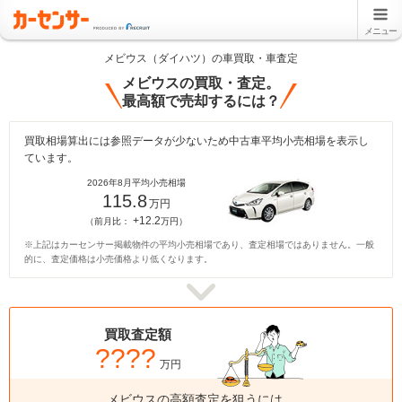
メニュー
メビウス（ダイハツ）の車買取・車査定
メビウスの買取・査定。
最高額で売却するには？
買取相場算出には参照データが少ないため中古車平均小売相場を表示し
ています。
2026年8月平均小売相場
115.8
万円
+12.2
（前月比：
万円）
※上記はカーセンサー掲載物件の平均小売相場であり、査定相場ではありません。一般
的に、査定価格は小売価格より低くなります。
買取査定額
????
万円
メビウスの高額査定を狙うには、