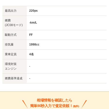
最高出力
220ps
燃費
-km/L
(JC08モード)
駆動方式
FF
排気量
1998cc
乗車定員
4名
環境対策
-
エンジン
燃費基準達成
-
相場情報を確認したら
簡単90秒入力で査定依頼！
(無料)