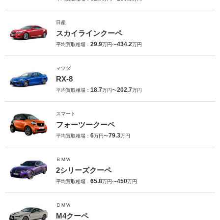
日産
スカイラインクーペ
29.9
434.2
平均買取相場：
万円〜
万円
マツダ
RX-8
18.7
202.7
平均買取相場：
万円〜
万円
スマート
フォーツークーペ
6
79.3
平均買取相場：
万円〜
万円
ＢＭＷ
2シリーズクーペ
65.8
450
平均買取相場：
万円〜
万円
ＢＭＷ
M4クーペ