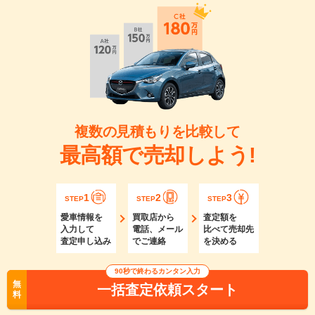
複数の見積もりを比較して
最高額で売却しよう!
1
2
3
STEP
STEP
STEP
愛車情報を
買取店から
査定額を
入力して
電話、メール
比べて売却先
査定申し込み
でご連絡
を決める
90秒で終わるカンタン入力
無
一括査定依頼スタート
料