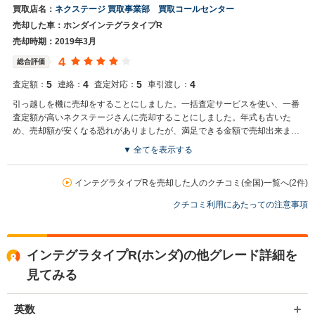
買取店名：
ネクステージ 買取事業部 買取コールセンター
売却した車：ホンダインテグラタイプR
売却時期：2019年3月
4
総合評価
5
4
5
4
査定額：
連絡：
査定対応：
車引渡し：
引っ越しを機に売却をすることにしました。一括査定サービスを使い、一番
査定額が高いネクステージさんに売却することにしました。年式も古いた
め、売却額が安くなる恐れがありましたが、満足できる金額で売却出来まし
た。
▼ 全てを表示する
買取店からの返信
お世話になっております。 株式会社ネクステージでございます。 この
インテグラタイプRを売却した人のクチコミ(全国)一覧へ(2件)
度はネクステージをご利用いただきまして誠にありがとうございまし
クチコミ利用にあたっての注意事項
た。 弊社ではインテグラタイプRのようなスポーツカーの専門店を展
開している関係もあり、大変得意な車種となっております。 スポーツ
カーの他にもミニバンやSUV、軽自動車などの各種専門店を展開して
いるため、また機会がございましたら是非お力添えできれば幸いでご
インテグラタイプR(ホンダ)の他グレード詳細を
ざいます。 今後とも宜しくお願い申し上げます。
見てみる
英数