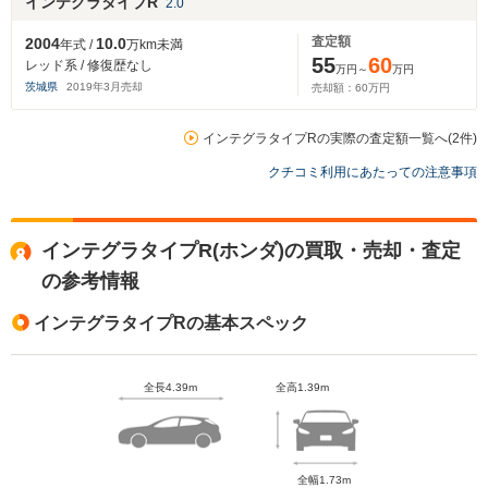
インテグラタイプR
2.0
査定額
2004
10.0
年式 /
万km未満
55
60
レッド系 / 修復歴なし
万円～
万円
茨城県
2019
年
3
月売却
売却額：
60
万円
インテグラタイプRの実際の査定額一覧へ(2件)
クチコミ利用にあたっての注意事項
インテグラタイプR(ホンダ)の買取・売却・査定
の参考情報
インテグラタイプRの基本スペック
全長4.39m
全高1.39m
全幅1.73m