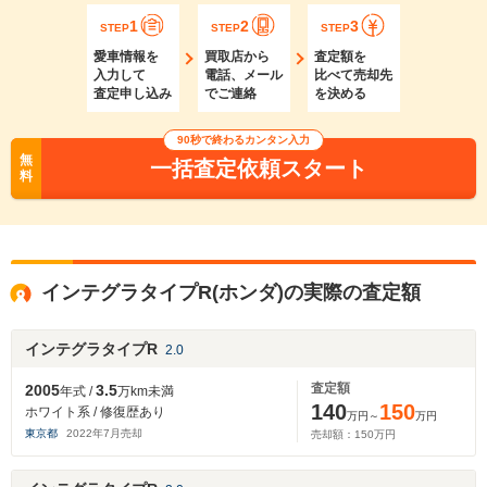
1
2
3
STEP
STEP
STEP
愛車情報を
買取店から
査定額を
入力して
電話、メール
比べて売却先
査定申し込み
でご連絡
を決める
90秒で終わるカンタン入力
無
一括査定依頼スタート
料
インテグラタイプR(ホンダ)の実際の査定額
インテグラタイプR
2.0
査定額
2005
3.5
年式 /
万km未満
140
150
ホワイト系 / 修復歴あり
万円～
万円
東京都
2022
年
7
月売却
売却額：
150
万円