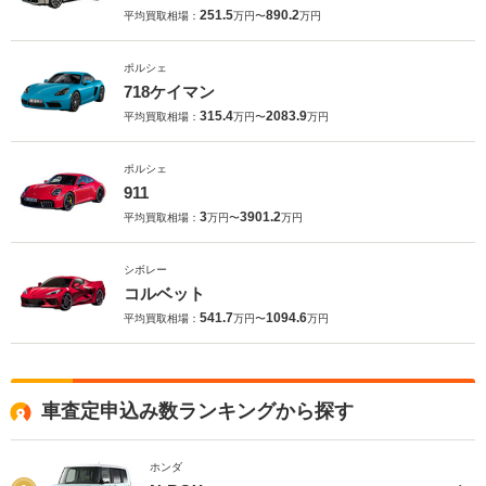
251.5
890.2
平均買取相場：
万円〜
万円
ポルシェ
718ケイマン
315.4
2083.9
平均買取相場：
万円〜
万円
ポルシェ
911
3
3901.2
平均買取相場：
万円〜
万円
シボレー
コルベット
541.7
1094.6
平均買取相場：
万円〜
万円
車査定申込み数ランキングから探す
ホンダ