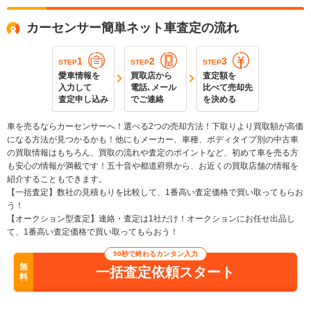
カーセンサー簡単ネット車査定の流れ
1
2
3
STEP
STEP
STEP
愛車情報を
買取店から
査定額を
入力して
電話､メール
比べて売却先
査定申し込み
でご連絡
を決める
車を売るならカーセンサーへ！選べる2つの売却方法！下取りより買取額が高価
になる方法が見つかるかも！他にもメーカー、車種、ボディタイプ別の中古車
の買取情報はもちろん、買取の流れや査定のポイントなど、初めて車を売る方
も安心の情報が満載です！五十音や都道府県から、お近くの買取店舗の情報を
紹介することもできます。
【一括査定】数社の見積もりを比較して、1番高い査定価格で買い取ってもらお
う！
【オークション型査定】連絡・査定は1社だけ！オークションにお任せ出品し
て、1番高い査定価格で買い取ってもらおう！
90秒で終わるカンタン入力
無
一括査定依頼スタート
料