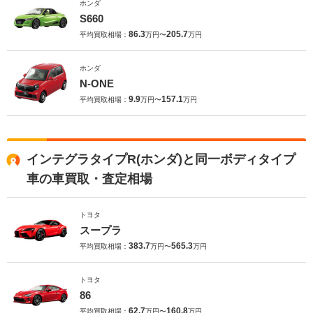
ホンダ
S660
86.3
205.7
平均買取相場：
万円〜
万円
ホンダ
N-ONE
9.9
157.1
平均買取相場：
万円〜
万円
インテグラタイプR(ホンダ)と同一ボディタイプ
車の車買取・査定相場
トヨタ
スープラ
383.7
565.3
平均買取相場：
万円〜
万円
トヨタ
86
62.7
160.8
平均買取相場：
万円〜
万円