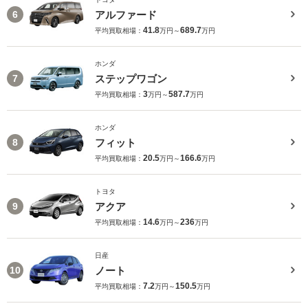
アルファード
6
41.8
689.7
平均買取相場：
万円～
万円
ホンダ
ステップワゴン
7
3
587.7
平均買取相場：
万円～
万円
ホンダ
フィット
8
20.5
166.6
平均買取相場：
万円～
万円
トヨタ
アクア
9
14.6
236
平均買取相場：
万円～
万円
日産
ノート
10
7.2
150.5
平均買取相場：
万円～
万円