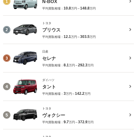
N-BOX
1
10.8
148.8
平均買取相場：
万円～
万円
トヨタ
プリウス
2
12.1
303.5
平均買取相場：
万円～
万円
日産
セレナ
3
8.1
292.3
平均買取相場：
万円～
万円
ダイハツ
タント
4
3
142.2
平均買取相場：
万円～
万円
トヨタ
ヴォクシー
5
9.7
372.9
平均買取相場：
万円～
万円
トヨタ