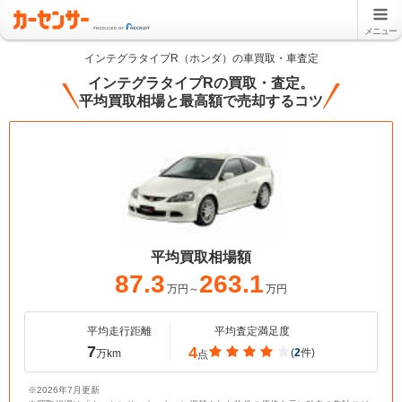
メニュー
インテグラタイプR（ホンダ）の車買取・車査定
インテグラタイプRの買取・査定。
平均買取相場と最高額で売却するコツ
平均買取相場額
87.3
263.1
万円～
万円
平均走行距離
平均査定満足度
7
4
(
2
件)
万km
点
※2026年7月更新