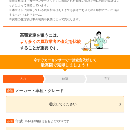
※買取相場は「カーセンサーネット」に掲載された物件の価格を元に独自の集計ロジ
ックによって算出しています。
※本サイトに掲載している買取相場はあくまでも参考でありその正確性について保証
するものではありません。
※実際の査定額は車の装備や状態によって異なります。
高額査定を狙うには、
より多くの買取業者の査定を比較
することが重要です。
今すぐカーセンサーで一括査定依頼して
最高額で売却しましょう！
入力
確認
完了
メーカー・車種・グレード
必須
選択してください
年式
必須
※不明の場合はおおよそでOKです