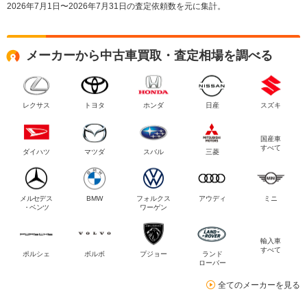
2026年7月1日〜2026年7月31日の査定依頼数を元に集計。
メーカーから中古車買取・査定相場を調べる
レクサス
トヨタ
ホンダ
日産
スズキ
国産車
すべて
ダイハツ
マツダ
スバル
三菱
メルセデス
BMW
フォルクス
アウディ
ミニ
・ベンツ
ワーゲン
輸入車
すべて
ポルシェ
ボルボ
プジョー
ランド
ローバー
全てのメーカーを見る