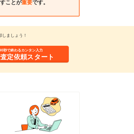
すことが
重要
です。
却しましょう！
90秒で終わるカンタン入力
括査定依頼スタート