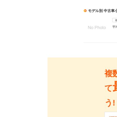
モデル別 中古車
平
複
て
う!