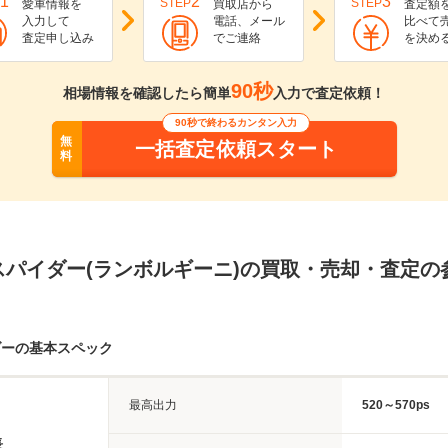
1
2
3
STEP
STEP
愛車情報を
買取店から
査定額
入力して
電話、メール
比べて
査定申し込み
でご連絡
を決め
90秒
相場情報を確認したら簡単
入力で査定依頼！
90秒で終わるカンタン入力
無
一括査定依頼スタート
料
スパイダー(ランボルギーニ)の買取・売却・査定の
ダーの基本スペック
最高出力
520～570ps
長