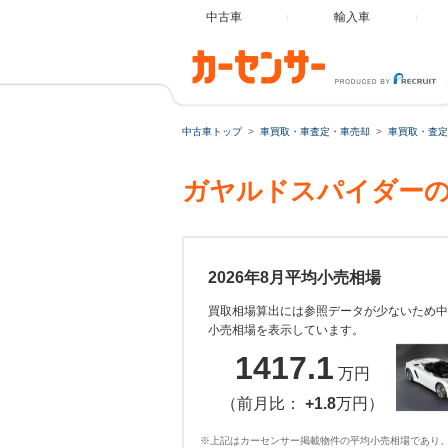
中古車
輸入車
中古車トップ
車買取・車査定・車売却
車買取・査定
ガヤルドスパイダーの
2026年8月平均小売相場
買取相場算出には参照データが少ないため中
小売相場を表示しています。
1417.1
万円
（前月比：
+1.8
万円）
※上記はカーセンサー掲載物件の平均小売相場であり