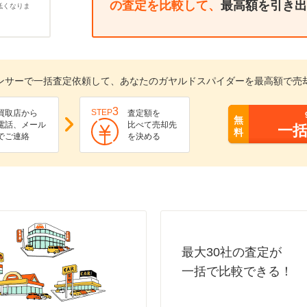
の査定を比較して、
最高額を引き出
低くなりま
ンサーで一括査定依頼して、あなたのガヤルドスパイダーを最高額で売
3
STEP
買取店から
査定額を
無
電話、メール
比べて売却先
一
料
でご連絡
を決める
最大30社の査定が
一括で比較できる！