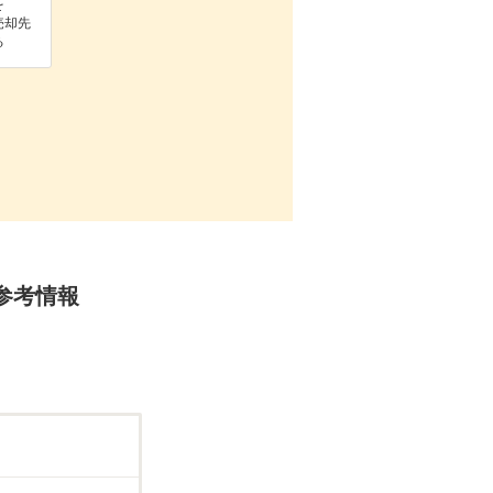
を
売却先
る
参考情報