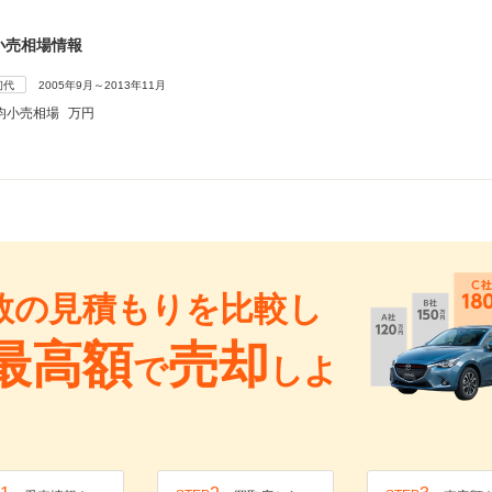
小売相場情報
初代
2005年9月～2013年11月
均小売相場
万円
数の見積もりを比較し
最高額
売却
で
しよ