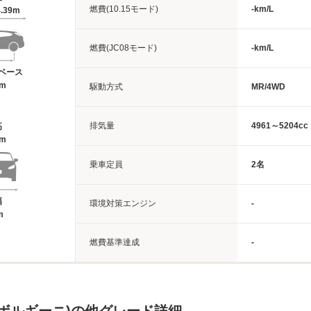
燃費(10.15モード)
-km/L
.39m
燃費(JC08モード)
-km/L
ベース
6m
駆動方式
MR/4WD
排気量
4961～5204cc
高
9m
乗車定員
2名
幅
環境対策エンジン
-
m
燃費基準達成
-