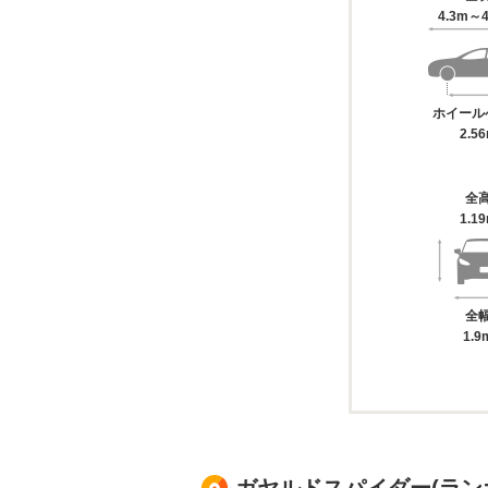
4.3m～4
ホイール
2.5
全
1.1
全
1.9