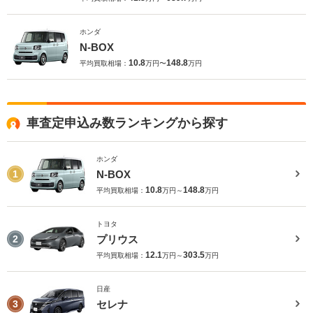
ホンダ
N-BOX
10.8
148.8
平均買取相場：
万円〜
万円
車査定申込み数ランキングから探す
ホンダ
N-BOX
1
10.8
148.8
平均買取相場：
万円～
万円
トヨタ
プリウス
2
12.1
303.5
平均買取相場：
万円～
万円
日産
セレナ
3