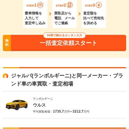
1
2
3
STEP
STEP
STEP
愛車情報を
買取店から
査定額を
入力して
電話、メール
比べて売却先
査定申し込み
でご連絡
を決める
90秒で終わるカンタン入力
無
一括査定依頼スタート
料
ジャルパ(ランボルギーニ)と同一メーカー・ブラ
ンド車の車買取・査定相場
ランボルギーニ
ウルス
1735.7
3212.7
平均買取相場：
万円〜
万円