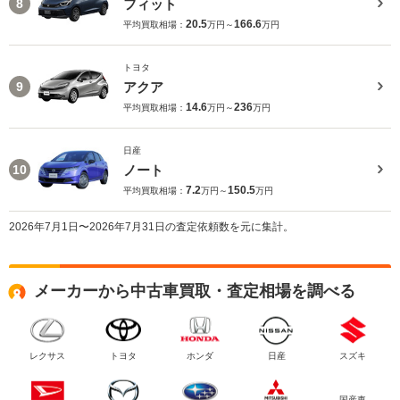
フィット
8
20.5
166.6
平均買取相場：
万円～
万円
トヨタ
アクア
9
14.6
236
平均買取相場：
万円～
万円
日産
ノート
10
7.2
150.5
平均買取相場：
万円～
万円
2026年7月1日〜2026年7月31日の査定依頼数を元に集計。
メーカーから中古車買取・査定相場を調べる
レクサス
トヨタ
ホンダ
日産
スズキ
国産車