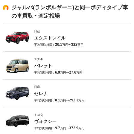
ジャルパ(ランボルギーニ)と同一ボディタイプ車
の車買取・査定相場
日産
エクストレイル
20.1
322
平均買取相場：
万円〜
万円
スズキ
パレット
6.9
27.6
平均買取相場：
万円〜
万円
日産
セレナ
8.1
292.3
平均買取相場：
万円〜
万円
トヨタ
ヴォクシー
9.7
372.9
平均買取相場：
万円〜
万円