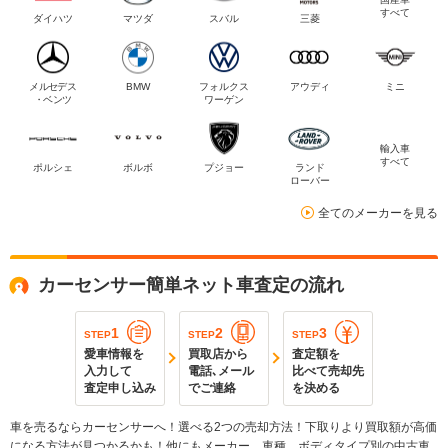
すべて
ダイハツ
マツダ
スバル
三菱
メルセデス
BMW
フォルクス
アウディ
ミニ
・ベンツ
ワーゲン
輸入車
すべて
ポルシェ
ボルボ
プジョー
ランド
ローバー
全てのメーカーを見る
カーセンサー簡単ネット車査定の流れ
1
2
3
STEP
STEP
STEP
愛車情報を
買取店から
査定額を
入力して
電話､メール
比べて売却先
査定申し込み
でご連絡
を決める
車を売るならカーセンサーへ！選べる2つの売却方法！下取りより買取額が高価
になる方法が見つかるかも！他にもメーカー、車種、ボディタイプ別の中古車