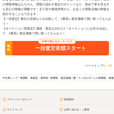
の買取情報はもちろん、買取の流れや査定のポイントなど、初めて車を売る方
も安心の情報が満載です！五十音や都道府県から、お近くの買取店舗の情報を
紹介することもできます。
【一括査定】数社の見積もりを比較して、1番高い査定価格で買い取ってもらお
う！
【オークション型査定】連絡・査定は1社だけ！オークションにお任せ出品し
て、1番高い査定価格で買い取ってもらおう！
90秒で終わるカンタン入力
無
一括査定依頼スタート
料
ページトップへ
中古車トップ
車買取・車査定・車売却
車買取・査定相場一覧
ランボルギーニの車買取・車査
プライバシーポリシー
利用規約
サイトマップ
お問い合わせ・ご要望