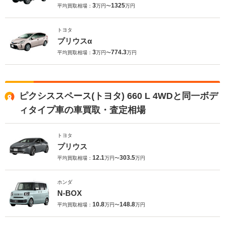
3
1325
平均買取相場：
万円〜
万円
トヨタ
プリウスα
3
774.3
平均買取相場：
万円〜
万円
ピクシススペース(トヨタ) 660 L 4WDと同一ボデ
ィタイプ車の車買取・査定相場
トヨタ
プリウス
12.1
303.5
平均買取相場：
万円〜
万円
ホンダ
N-BOX
10.8
148.8
平均買取相場：
万円〜
万円