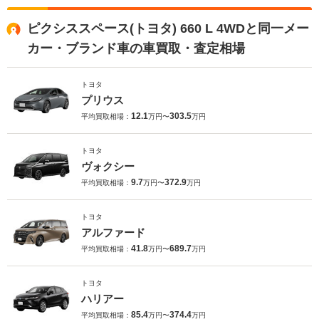
ピクシススペース(トヨタ) 660 L 4WDと同一メー
カー・ブランド車の車買取・査定相場
トヨタ
プリウス
12.1
303.5
平均買取相場：
万円〜
万円
トヨタ
ヴォクシー
9.7
372.9
平均買取相場：
万円〜
万円
トヨタ
アルファード
41.8
689.7
平均買取相場：
万円〜
万円
トヨタ
ハリアー
85.4
374.4
平均買取相場：
万円〜
万円