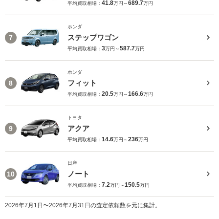
41.8
689.7
平均買取相場：
万円～
万円
ホンダ
ステップワゴン
7
3
587.7
平均買取相場：
万円～
万円
ホンダ
フィット
8
20.5
166.6
平均買取相場：
万円～
万円
トヨタ
アクア
9
14.6
236
平均買取相場：
万円～
万円
日産
ノート
10
7.2
150.5
平均買取相場：
万円～
万円
2026年7月1日〜2026年7月31日の査定依頼数を元に集計。