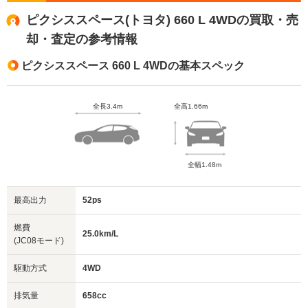
ピクシススペース(トヨタ) 660 L 4WDの買取・売
却・査定の参考情報
ピクシススペース 660 L 4WDの基本スペック
全長3.4m
全高1.66m
全幅1.48m
最高出力
52ps
燃費
25.0km/L
(JC08モード)
駆動方式
4WD
排気量
658cc