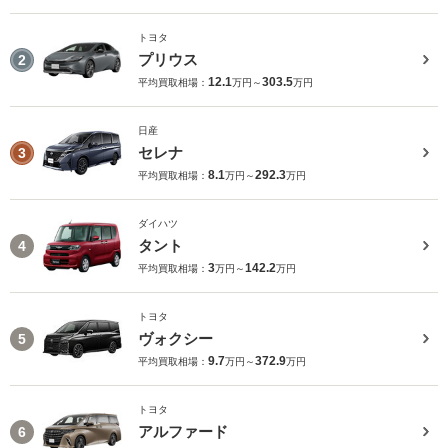
トヨタ
プリウス
2
12.1
303.5
平均買取相場：
万円～
万円
日産
セレナ
3
8.1
292.3
平均買取相場：
万円～
万円
ダイハツ
タント
4
3
142.2
平均買取相場：
万円～
万円
トヨタ
ヴォクシー
5
9.7
372.9
平均買取相場：
万円～
万円
トヨタ
アルファード
6