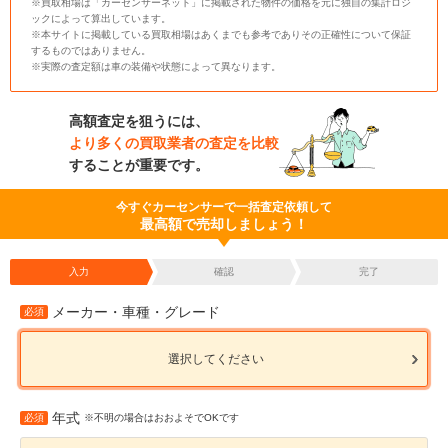
※買取相場は「カーセンサーネット」に掲載された物件の価格を元に独自の集計ロジ
ックによって算出しています。
※本サイトに掲載している買取相場はあくまでも参考でありその正確性について保証
するものではありません。
※実際の査定額は車の装備や状態によって異なります。
高額査定を狙うには、
より多くの買取業者の査定を比較
することが重要です。
今すぐカーセンサーで一括査定依頼して
最高額で売却しましょう！
入力
確認
完了
メーカー・車種・グレード
必須
選択してください
年式
必須
※不明の場合はおおよそでOKです