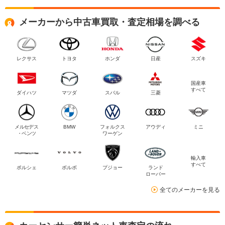
メーカーから中古車買取・査定相場を調べる
レクサス
トヨタ
ホンダ
日産
スズキ
国産車
すべて
ダイハツ
マツダ
スバル
三菱
メルセデス
BMW
フォルクス
アウディ
ミニ
・ベンツ
ワーゲン
輸入車
すべて
ポルシェ
ボルボ
プジョー
ランド
ローバー
全てのメーカーを見る