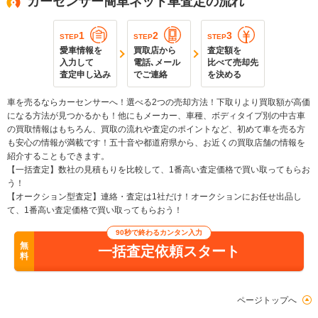
カーセンサー簡単ネット車査定の流れ
1
2
3
STEP
STEP
STEP
愛車情報を
買取店から
査定額を
入力して
電話､メール
比べて売却先
査定申し込み
でご連絡
を決める
車を売るならカーセンサーへ！選べる2つの売却方法！下取りより買取額が高価
になる方法が見つかるかも！他にもメーカー、車種、ボディタイプ別の中古車
の買取情報はもちろん、買取の流れや査定のポイントなど、初めて車を売る方
も安心の情報が満載です！五十音や都道府県から、お近くの買取店舗の情報を
紹介することもできます。
【一括査定】数社の見積もりを比較して、1番高い査定価格で買い取ってもらお
う！
【オークション型査定】連絡・査定は1社だけ！オークションにお任せ出品し
て、1番高い査定価格で買い取ってもらおう！
90秒で終わるカンタン入力
無
一括査定依頼スタート
料
ページトップへ