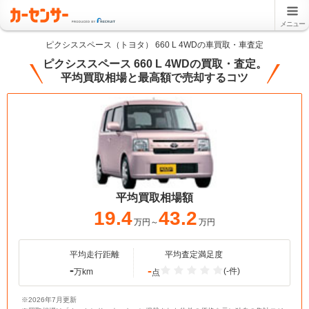
メニュー
ピクシススペース（トヨタ） 660 L 4WDの車買取・車査定
ピクシススペース 660 L 4WDの買取・査定。
平均買取相場と最高額で売却するコツ
平均買取相場額
19.4
43.2
万円～
万円
平均走行距離
平均査定満足度
-
-
(-件)
万km
点
※2026年7月更新