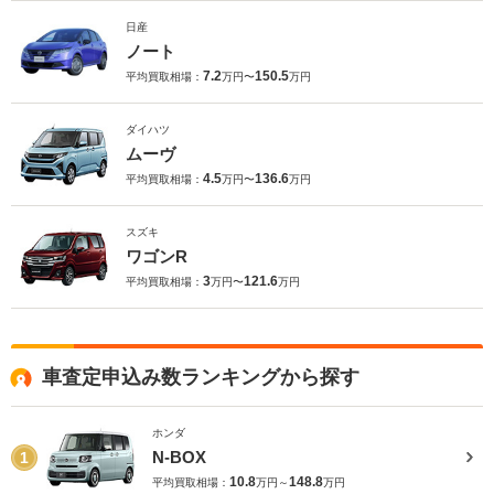
日産
ノート
7.2
150.5
平均買取相場：
万円〜
万円
ダイハツ
ムーヴ
4.5
136.6
平均買取相場：
万円〜
万円
スズキ
ワゴンR
3
121.6
平均買取相場：
万円〜
万円
車査定申込み数ランキングから探す
ホンダ
N-BOX
1
10.8
148.8
平均買取相場：
万円～
万円