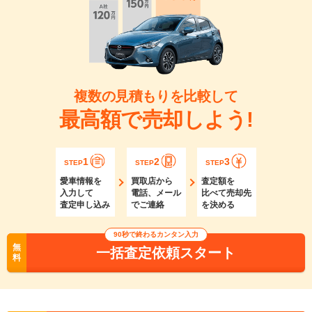
複数の見積もりを比較して
最高額で売却しよう!
1
2
3
STEP
STEP
STEP
愛車情報を
買取店から
査定額を
入力して
電話、メール
比べて売却先
査定申し込み
でご連絡
を決める
90秒で終わるカンタン入力
無
一括査定依頼スタート
料