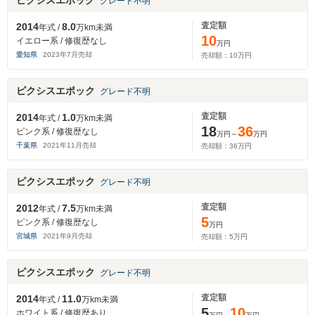
ピクシスエポック
グレード不明
査定額
2014
8.0
年式 /
万km未満
10
イエロー系 / 修復歴なし
万円
愛知県
2023
年
7
月売却
売却額：
10
万円
ピクシスエポック
グレード不明
査定額
2014
1.0
年式 /
万km未満
18
36
ピンク系 / 修復歴なし
万円～
万円
千葉県
2021
年
11
月売却
売却額：
36
万円
ピクシスエポック
グレード不明
査定額
2012
7.5
年式 /
万km未満
5
ピンク系 / 修復歴なし
万円
宮城県
2021
年
9
月売却
売却額：
5
万円
ピクシスエポック
グレード不明
査定額
2014
11.0
年式 /
万km未満
5
10
ホワイト系 / 修復歴あり