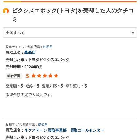
ピクシスエポック(トヨタ)を売却した人のクチコ
ミ
投稿者：てらこ
都道府県：
静岡県
買取店名：
轟商店
売却した車：トヨタピクシスエポック
売却時期：2024年9月
5
総合評価
5
5
5
5
査定額：
連絡：
査定対応：
車引渡し：
希望金額査定で大満足です。
投稿者：YU
都道府県：
愛知県
買取店名：
ネクステージ 買取事業部 買取コールセンター
売却した車：トヨタピクシスエポック