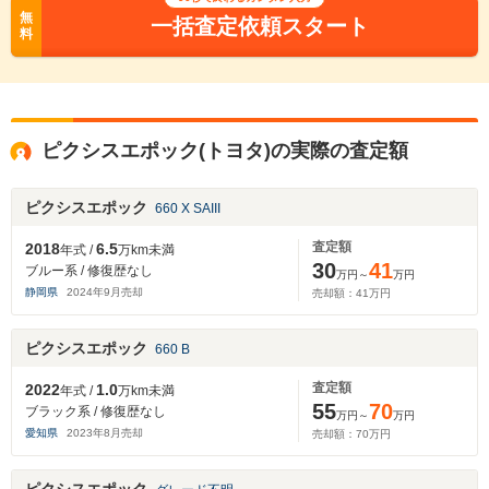
無
一括査定依頼スタート
料
ピクシスエポック(トヨタ)の実際の査定額
ピクシスエポック
660 X SAIII
査定額
2018
6.5
年式 /
万km未満
30
41
ブルー系 / 修復歴なし
万円～
万円
静岡県
2024
年
9
月売却
売却額：
41
万円
ピクシスエポック
660 B
査定額
2022
1.0
年式 /
万km未満
55
70
ブラック系 / 修復歴なし
万円～
万円
愛知県
2023
年
8
月売却
売却額：
70
万円