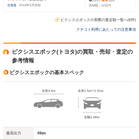
万円～
万円
北海道
2019
年
3
月売却
売却額：
10
万円
ピクシスエポックの実際の査定額一覧へ(6件)
クチコミ利用にあたっての注意事項
ピクシスエポック(トヨタ)の買取・売却・査定の
参考情報
ピクシスエポックの基本スペック
全長3.4m
全高1.5m〜1.51m
全幅1.48m
最高出力
49ps