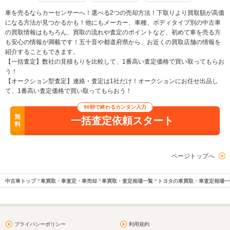
車を売るならカーセンサーへ！選べる2つの売却方法！下取りより買取額が高価
になる方法が見つかるかも！他にもメーカー、車種、ボディタイプ別の中古車
の買取情報はもちろん、買取の流れや査定のポイントなど、初めて車を売る方
も安心の情報が満載です！五十音や都道府県から、お近くの買取店舗の情報を
紹介することもできます。
【一括査定】数社の見積もりを比較して、1番高い査定価格で買い取ってもらお
う！
【オークション型査定】連絡・査定は1社だけ！オークションにお任せ出品し
て、1番高い査定価格で買い取ってもらおう！
90秒で終わるカンタン入力
無
一括査定依頼スタート
料
ページトップへ
中古車トップ
車買取・車査定・車売却
車買取・査定相場一覧
トヨタの車買取・車査定相場一
プライバシーポリシー
利用規約