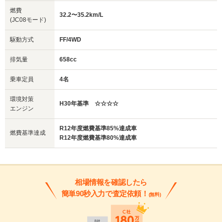
燃費
32.2〜35.2km/L
(JC08モード)
駆動方式
FF/4WD
排気量
658cc
乗車定員
4名
環境対策
H30年基準 ☆☆☆☆
エンジン
R12年度燃費基準85%達成車
燃費基準達成
R12年度燃費基準80%達成車
相場情報を確認したら
簡単90秒入力で査定依頼！
(無料)