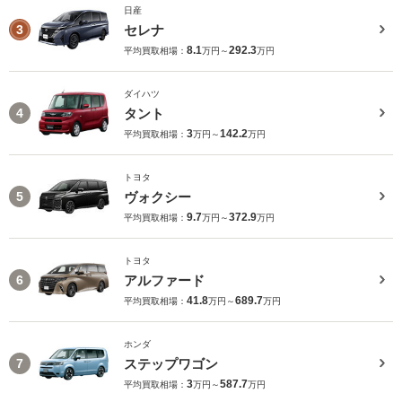
日産
セレナ
3
8.1
292.3
平均買取相場：
万円～
万円
ダイハツ
タント
4
3
142.2
平均買取相場：
万円～
万円
トヨタ
ヴォクシー
5
9.7
372.9
平均買取相場：
万円～
万円
トヨタ
アルファード
6
41.8
689.7
平均買取相場：
万円～
万円
ホンダ
ステップワゴン
7
3
587.7
平均買取相場：
万円～
万円