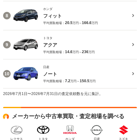
ホンダ
フィット
8
20.5
166.6
平均買取相場：
万円～
万円
トヨタ
アクア
9
14.6
236
平均買取相場：
万円～
万円
日産
ノート
10
7.2
150.5
平均買取相場：
万円～
万円
2026年7月1日〜2026年7月31日の査定依頼数を元に集計。
メーカーから中古車買取・査定相場を調べる
レクサス
トヨタ
ホンダ
日産
スズキ