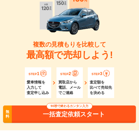
複数の見積もりを比較して
最高額で売却しよう!
1
2
3
STEP
STEP
STEP
愛車情報を
買取店から
査定額を
入力して
電話、メール
比べて売却先
査定申し込み
でご連絡
を決める
90秒で終わるカンタン入力
無
一括査定依頼スタート
料