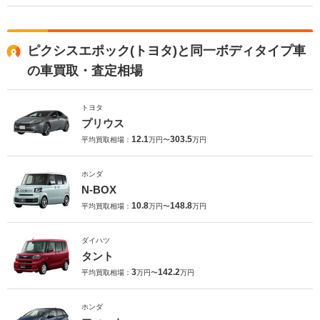
ピクシスエポック(トヨタ)と同一ボディタイプ車
の車買取・査定相場
トヨタ
プリウス
12.1
303.5
平均買取相場：
万円〜
万円
ホンダ
N-BOX
10.8
148.8
平均買取相場：
万円〜
万円
ダイハツ
タント
3
142.2
平均買取相場：
万円〜
万円
ホンダ