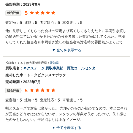
売却時期：2023年8月
5
総合評価
5
5
5
5
査定額：
連絡：
査定対応：
車引渡し：
他に見積りしてもらった会社の査定より高くしてもらえた上に車両引き渡し
の輸送料にて1万円かかるためその分を考慮した査定額にしてくれた。見積
りしてくれた担当者も車両引き渡しの担当者も対応時の雰囲気がよくとても
好印象であった。
▼ 全てを表示する
買取店からの返信
投稿者：くるまは大事
都道府県：
愛知県
お世話になっております。 株式会社ネクステージでございます。 この
買取店名：
ネクステージ 買取事業部 買取コールセンター
度はネクステージをご利用いただきまして誠にありがとうございまし
売却した車：トヨタピクシスエポック
た。 弊社スタッフの接客をお褒め頂き光栄です。 今後もご満足いただ
けるよう精進してまいります。 スタッフ一同、またのご利用お待ちし
売却時期：2023年7月
ております。
5
総合評価
5
5
5
5
査定額：
連絡：
査定対応：
車引渡し：
割とスムーズで対応は良かった。 売却そのものが初めてなので、本当にそれ
が妥当かどうかは分からないが、スタッフの印象が良かったので、良く感じ
たのかもしれない。平均点よりは上なイメージ。
▼ 全てを表示する