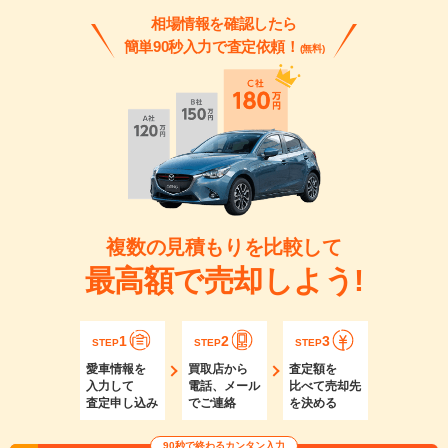
相場情報を確認したら
簡単90秒入力で査定依頼！
(無料)
複数の見積もりを比較して
最高額で売却しよう!
1
2
3
STEP
STEP
STEP
愛車情報を
買取店から
査定額を
入力して
電話、メール
比べて売却先
査定申し込み
でご連絡
を決める
90秒で終わるカンタン入力