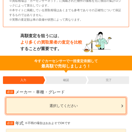
※買取相場は「カーセンサーネット」に掲載された物件の価格を元に独自の集計ロジ
ックによって算出しています。
※本サイトに掲載している買取相場はあくまでも参考でありその正確性について保証
するものではありません。
※実際の査定額は車の装備や状態によって異なります。
高額査定を狙うには、
より多くの買取業者の査定を比較
することが重要です。
今すぐカーセンサーで一括査定依頼して
最高額で売却しましょう！
入力
確認
完了
メーカー・車種・グレード
必須
選択してください
年式
必須
※不明の場合はおおよそでOKです