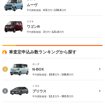
ムーヴ
4.5
136.6
平均買取相場：
万円〜
万円
スズキ
ワゴンR
3
121.6
平均買取相場：
万円〜
万円
車査定申込み数ランキングから探す
ホンダ
N-BOX
1
10.8
148.8
平均買取相場：
万円～
万円
トヨタ
プリウス
2
12.1
303.5
平均買取相場：
万円～
万円