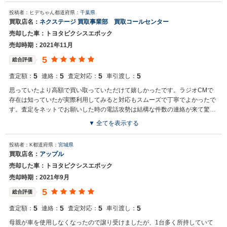
買取店からの返信
投稿者：ヒデちゃん
都道府県：
千葉県
お世話になっております。 株式会社ネクステージでございます。 この
買取店名：
ネクステージ 買取事業部 買取コールセンター
度はネクステージをご利用いただきまして誠にありがとうございまし
売却した車：トヨタピクシスエポック
た。 弊社スタッフの接客をお褒め頂き光栄です。 今後もご満足いただ
けるよう精進してまいります。 スタッフ一同、またのご利用お待ちし
売却時期：2021年11月
ております。
5
総合評価
5
5
5
5
査定額：
連絡：
査定対応：
車引渡し：
思っていたより高額で買い取っていただけて嬉しかったです。ラジオCMで
存在は知っていたが実際利用してみると対応もスムーズで丁寧でよかったで
す。査定をネットでお願いした時の電話攻勢は結構な件数の連絡が来て驚き
ました。
▼ 全てを表示する
買取店からの返信
投稿者：K
都道府県：
宮城県
お世話になっております。 株式会社ネクステージでございます。 この
買取店名：
アップル
度はネクステージをご利用いただきまして誠にありがとうございまし
売却した車：トヨタピクシスエポック
た。 弊社ではピクシスエポックのような軽自動車の専門店を展開して
いる関係もあり、大変得意な車種となっております。 軽自動車の他に
売却時期：2021年9月
もミニバンやSUV、輸入車などの各種専門店を展開しているため、ま
5
総合評価
た機会がございましたら是非お力添えできれば幸いでございます。 今
後とも宜しくお願い申し上げます。
5
5
5
5
査定額：
連絡：
査定対応：
車引渡し：
母親が車を使用しなくなったので譲り受けましたが、1台多く所持していて