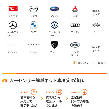
国産車
すべて
ダイハツ
マツダ
スバル
三菱
メルセデス
BMW
フォルクス
アウディ
ミニ
・ベンツ
ワーゲン
輸入車
すべて
ポルシェ
ボルボ
プジョー
ランド
ローバー
全てのメーカーを見る
カーセンサー簡単ネット車査定の流れ
1
2
3
STEP
STEP
STEP
愛車情報を
買取店から
査定額を
入力して
電話､メール
比べて売却先
査定申し込み
でご連絡
を決める