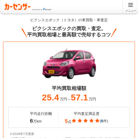
メニュー
ピクシスエポック（トヨタ）の車買取・車査定
ピクシスエポックの買取・査定。
平均買取相場と最高額で売却するコツ
平均買取相場額
25.4
57.1
万円～
万円
平均走行距離
平均査定満足度
6
5
(
6
件)
万km
点
※2026年7月更新