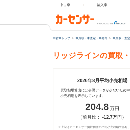
中古車
輸入車
中古車トップ
車買取・車査定・車売却
車買取・査定
リッジラインの買取・
2026年8月平均小売相場
買取相場算出には参照データが少ないため中
小売相場を表示しています。
204.8
万円
（前月比：
-12.7
万円）
※上記はカーセンサー掲載物件の平均小売相場であり