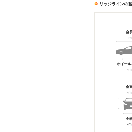
リッジラインの
全
-m
ホイール
-m
全
-m
全
-m