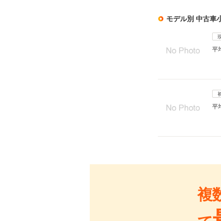
モデル別 中古車
平
平
複