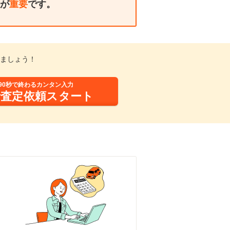
が
重要
です。
ましょう！
90秒で終わるカンタン入力
括査定依頼スタート