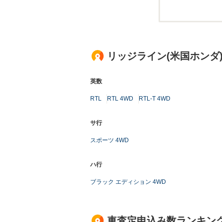
リッジライン(米国ホンダ
英数
RTL
RTL 4WD
RTL-T 4WD
サ行
スポーツ 4WD
ハ行
ブラック エディション 4WD
車査定申込み数ランキン