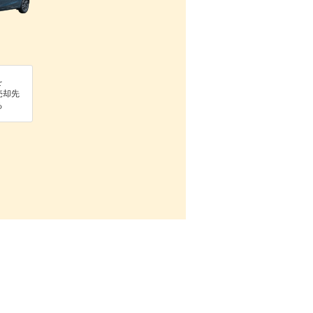
を
売却先
る