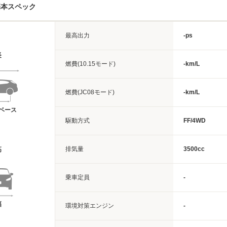
基本スペック
最高出力
-ps
長
燃費(10.15モード)
-km/L
燃費(JC08モード)
-km/L
ベース
駆動方式
FF/4WD
排気量
3500cc
高
乗車定員
-
幅
環境対策エンジン
-