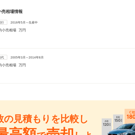
小売相場情報
現行
2016年5月～生産中
均小売相場
万円
初代
2005年3月～2014年8月
均小売相場
万円
数の見積もりを比較し
最高額
売却