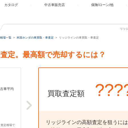
カタログ
中古車販売店
保険/ローン/他
リッ
相場一覧
米国ホンダの車買取・車査定
リッジラインの車買取・車査定
査定。最高額で売却するには？
???
古車平均
買取査定額
リッジラインの高額査定を狙うには
、査定相場で