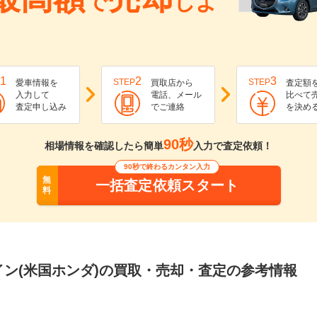
で
しよ
1
2
3
STEP
STEP
愛車情報を
買取店から
査定額
入力して
電話、メール
比べて
査定申し込み
でご連絡
を決め
90秒
相場情報を確認したら簡単
入力で査定依頼！
90秒で終わるカンタン入力
無
一括査定依頼スタート
料
イン(米国ホンダ)の買取・売却・査定の参考情報