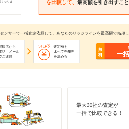
を比較して、
最高額を引き出すこと
低くなりま
センサーで一括査定依頼して、あなたのリッジラインを最高額で売却し
3
STEP
買取店から
査定額を
無
電話、メール
比べて売却先
一
料
でご連絡
を決める
最大30社の査定が
一括で比較できる！