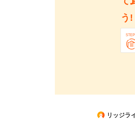
て
う!
STEP
リッジラ