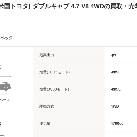
米国トヨタ) ダブルキャブ 4.7 V8 4WDの買取・
スペック
最高出力
-ps
長
燃費(10.15モード)
-km/L
燃費(JC08モード)
-km/L
ベース
駆動方式
4WD
排気量
4700cc
高