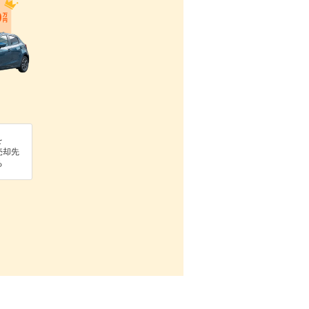
を
売却先
る