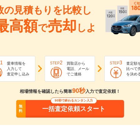
数の見積もりを比較し
最高額
売却
で
しよ
1
2
3
STEP
STEP
愛車情報を
買取店から
査定額
入力して
電話、メール
比べて
査定申し込み
でご連絡
を決め
90秒
相場情報を確認したら簡単
入力で査定依頼！
90秒で終わるカンタン入力
無
一括査定依頼スタート
料