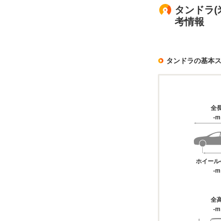
タンドラ(
考情報
タンドラの基本
全
-m
ホイール
-m
全
-m