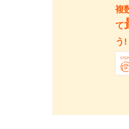
複
て
う!
STEP