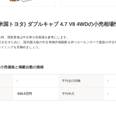
米国トヨタ) ダブルキャブ 4.7 V8 4WDの小売相場
る時、買取業者は中古車小売相場を参考にします。
引き出すために、国内最大級の中古車物件掲載数を持つカーセンサーで最新の中古
タイミングを見極めましょう。
均小売価格と掲載台数の推移
-
平均走行距離
-
-550.0万円
平均年式
-