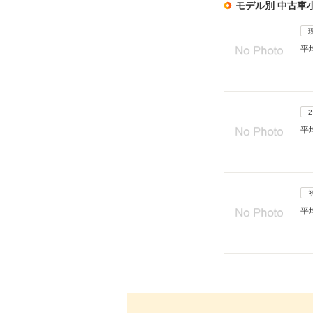
モデル別 中古車
平
平
平