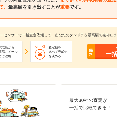
て、
最高額を引き出すことが
重要
です。
ーセンサーで一括査定依頼して、あなたのタンドラを最高額で売却しま
3
STEP
買取店から
査定額を
無
電話、メール
比べて売却先
一
料
でご連絡
を決める
最大30社の査定が
一括で比較できる！