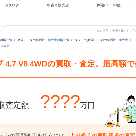
カタログ
中古車販売店
保険/ローン/他
タンドラ（米国トヨタ） ダブル
相場一覧
米国トヨタの車買取・車査定相場一覧
タンドラ(米国トヨタ)の車買取・車査定
・車査定
 4.7 V8 4WDの買取・査定。最高
????
取査定額
万円
ドラの高額査定を狙うには、
より多くの買取業者の査定