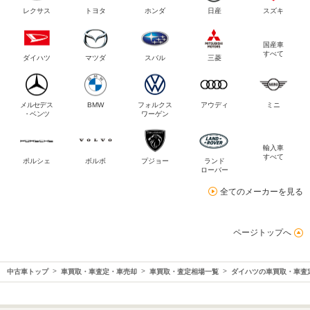
レクサス
トヨタ
ホンダ
日産
スズキ
国産車
すべて
ダイハツ
マツダ
スバル
三菱
メルセデス
BMW
フォルクス
アウディ
ミニ
・ベンツ
ワーゲン
輸入車
すべて
ポルシェ
ボルボ
プジョー
ランド
ローバー
全てのメーカーを見る
ページトップへ
中古車トップ
車買取・車査定・車売却
車買取・査定相場一覧
ダイハツの車買取・車査