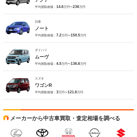
14.6
236
平均買取相場：
万円〜
万円
日産
ノート
7.2
150.5
平均買取相場：
万円〜
万円
ダイハツ
ムーヴ
4.5
136.6
平均買取相場：
万円〜
万円
スズキ
ワゴンR
3
121.6
平均買取相場：
万円〜
万円
メーカーから中古車買取・査定相場を調べる