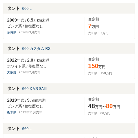
タント
660 L
査定額
2009
8.5
年式 /
万km未満
7
ピンク系 / 修復歴なし
万円
奈良県
2026
年
3
月売却
売却額：
7
万円
タント
660 カスタム RS
査定額
2022
2.0
年式 /
万km未満
150
ホワイト系 / 修復歴なし
万円
大阪府
2026
年
2
月売却
売却額：
150
万円
タント
660 X VS SAIII
査定額
2019
9
年式 /
万km未満
48
80
ピンク系 / 修復歴なし
万円〜
万円
栃木県
2025
年
11
月売却
売却額：
80
万円
タント
660 L