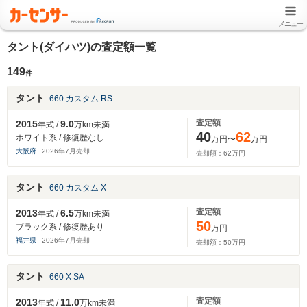
メニュー
タント(ダイハツ)の査定額一覧
149
件
タント
660 カスタム RS
査定額
2015
9.0
年式 /
万km未満
40
62
ホワイト系 / 修復歴なし
万円〜
万円
大阪府
2026
年
7
月売却
売却額：
62
万円
タント
660 カスタム X
査定額
2013
6.5
年式 /
万km未満
50
ブラック系 / 修復歴あり
万円
福井県
2026
年
7
月売却
売却額：
50
万円
タント
660 X SA
査定額
2013
11.0
年式 /
万km未満