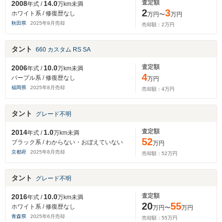
査定額
2008
14.0
年式 /
万km未満
2
3
ホワイト系 / 修復歴なし
万円〜
万円
秋田県
2025
年
9
月売却
売却額：
2
万円
タント
660 カスタム RS SA
査定額
2006
10.0
年式 /
万km未満
4
パープル系 / 修復歴なし
万円
福岡県
2025
年
8
月売却
売却額：
4
万円
タント
グレード不明
査定額
2014
1.0
年式 /
万km未満
52
ブラック系 / わからない・おぼえていない
万円
京都府
2025
年
8
月売却
売却額：
52
万円
タント
グレード不明
査定額
2016
10.0
年式 /
万km未満
20
55
ホワイト系 / 修復歴なし
万円〜
万円
青森県
2025
年
6
月売却
売却額：
55
万円