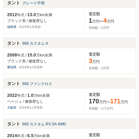
タント
グレード不明
査定額
2012
13.0
年式 /
万km未満
1
4
ブラック系 / 修復歴なし
万円〜
万円
福島県
2025
年
1
月売却
売却額：
4
万円
タント
660 カスタム X
査定額
2008
15.0
年式 /
万km未満
3
ブラック系 / 修復歴なし
万円
愛知県
2024
年
12
月売却
売却額：
3
万円
タント
660 ファンクロス
査定額
2022
1.0
年式 /
万km未満
170
171
ベージュ / 修復歴なし
万円〜
万円
大阪府
2024
年
11
月売却
売却額：
171
万円
タント
660 カスタム RS SA 4WD
査定額
2014
6.5
年式 /
万km未満