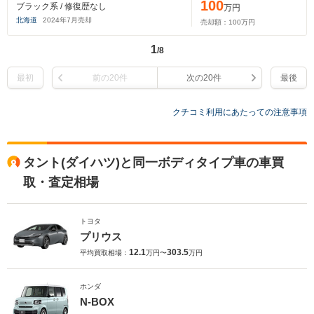
100
ブラック系 / 修復歴なし
万円
北海道
2024
年
7
月売却
売却額：
100
万円
1
/8
最初
前の20件
次の20件
最後
クチコミ利用にあたっての注意事項
タント(ダイハツ)と同一ボディタイプ車の車買
取・査定相場
トヨタ
プリウス
12.1
303.5
平均買取相場：
万円〜
万円
ホンダ
N-BOX