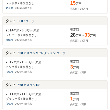
15
レッド系 / 修復歴なし
万円
東京都
2026
年
6
月売却
売却額：
15
万円
タント
660 Xターボ
査定額
2014
6.5
年式 /
万km未満
28
33
シルバー系 / 修復歴なし
万円〜
万円
宮城県
2026
年
5
月売却
売却額：
33
万円
タント
660 カスタム Vセレクション ターボ
査定額
2012
13.0
年式 /
万km未満
3
ピンク系 / 修復歴なし
万円
茨城県
2026
年
4
月売却
売却額：
3
万円
タント
660 カスタム RS
査定額
2011
11.0
年式 /
万km未満
1
ブラック系 / 修復歴なし
万円
茨城県
2026
年
4
月売却
売却額：
1
万円