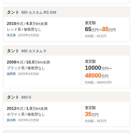
タント
660 カスタム RS SAII
査定額
2016
4.0
年式 /
万km未満
65
85
レッド系 / 修復歴なし
万円〜
万円
埼玉県
2025
年
5
月売却
売却額：
85
万円
タント
660 カスタム X
査定額
2008
10.0
年式 /
万km未満
10000
ブラック系 / 修復歴なし
万円〜
福岡県
2025
年
3
月売却
48000
万円
売却額：
48000
万円
タント
660 G
査定額
2012
1.0
年式 /
万km未満
35
ホワイト系 / 修復歴なし
万円
新潟県
2025
年
1
月売却
売却額：
35
万円