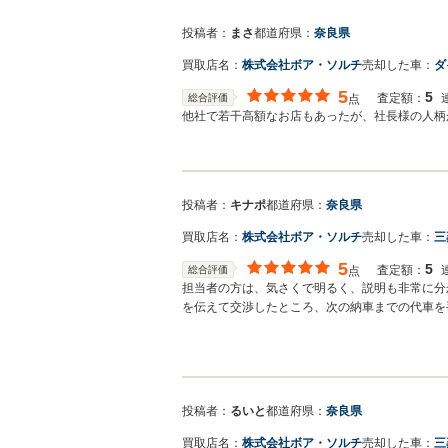
投稿者：
まさ
都道府県：
奈良県
買取店名：
株式会社ボア・ソルチ
売却した車：
ダ
5
5
査定額：
総合評価
点
他社で若干高額なお店もあったが、社長様の人柄
投稿者：
キナポ
都道府県：
奈良県
買取店名：
株式会社ボア・ソルチ
売却した車：
三
5
5
査定額：
総合評価
点
担当者の方は、気さくで明るく、説明も非常に分
を伝えて交渉したところ、次の納車までの代車を
りしていただきましたが、納得のいく取り引きが
投稿者：
るいと
都道府県：
奈良県
買取店名：
株式会社ボア・ソルチ
売却した車：
三