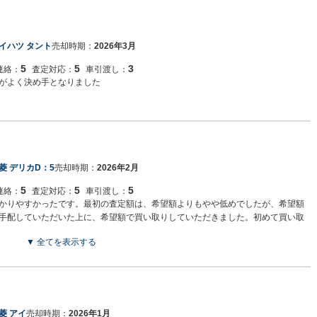
イハツ タント
売却時期：
2026年3月
5
5
3
連絡：
査定対応：
車引渡し：
がよく決め手となりました
菱 デリカD：5
売却時期：
2026年2月
5
5
5
連絡：
査定対応：
車引渡し：
かりやすかったです。最初の査定額は、希望額よりもやや低めでしたが、希望額
手配していただいた上に、希望額で買い取りしていただきました。初めて買い取
できたと思います。
▼ 全てを表示する
菱 アイ
売却時期：
2026年1月