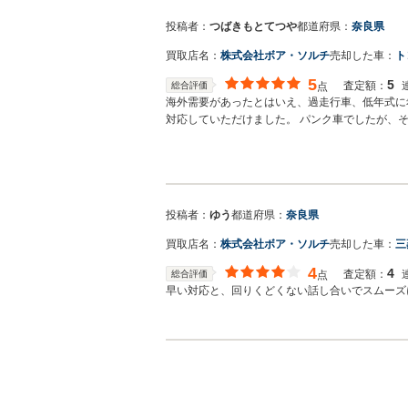
投稿者：
つばきもとてつや
都道府県：
奈良県
買取店名：
株式会社ボア・ソルチ
売却した車：
ト
5
5
査定額：
総合評価
点
海外需要があったとはいえ、過走行車、低年式に
対応していただけました。 パンク車でしたが、
の日、渋滞で時間が遅れそうなときは、事前に連
投稿者：
ゆう
都道府県：
奈良県
買取店名：
株式会社ボア・ソルチ
売却した車：
三
4
4
査定額：
総合評価
点
早い対応と、回りくどくない話し合いでスムーズ