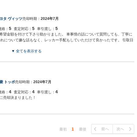
ヨタ ヴィッツ
売却時期：
2024年7月
5
5
5
連絡：
査定対応：
車引渡し：
希望金額を付けて下さり助かりました。 車事情の話について質問しても、丁寧に
それについて嫌な話もなく、レッカー手配もしていただけて良かったです。 引取日
絡があったので良かったです。
▼ 全てを表示する
菱 トッポ
売却時期：
2024年7月
4
4
4
連絡：
査定対応：
車引渡し：
に売却決まりました！
1
前へ
次へ
最初
最後