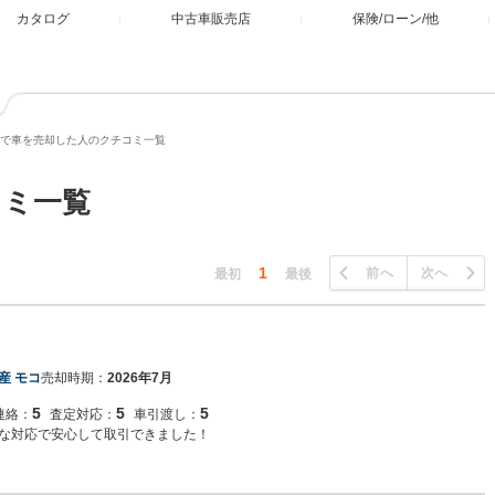
カタログ
中古車販売店
保険/ローン/他
で車を売却した人のクチコミ一覧
コミ一覧
1
前へ
次へ
最初
最後
産 モコ
売却時期：
2026年7月
5
5
5
連絡：
査定対応：
車引渡し：
な対応で安心して取引できました！