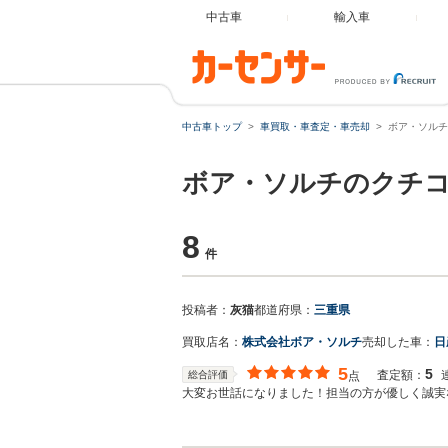
中古車
輸入車
中古車トップ
車買取・車査定・車売却
ボア・ソルチ
ボア・ソルチのクチ
8
件
投稿者：
灰猫
都道府県：
三重県
買取店名：
株式会社ボア・ソルチ
売却した車：
日
5
5
査定額：
総合評価
点
大変お世話になりました！担当の方が優しく誠実