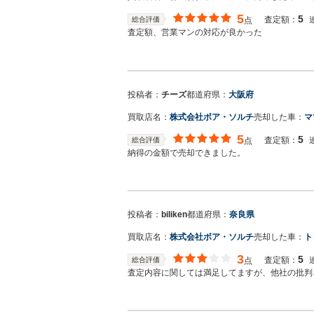
5
5
査定額：
総合評価
点
査定額、営業マンの対応が良かった
投稿者：
チーズ
都道府県：
大阪府
買取店名：
株式会社ボア・ソルチ
売却した車：
マ
5
5
査定額：
総合評価
点
納得の金額で売却できました。
投稿者：
biliken
都道府県：
奈良県
買取店名：
株式会社ボア・ソルチ
売却した車：
ト
3
5
査定額：
総合評価
点
査定内容に関しては満足してますが、他社の批判