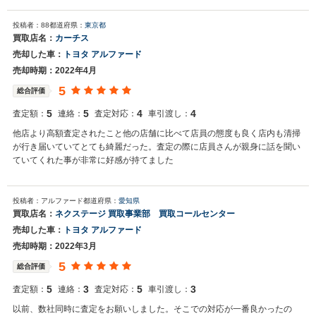
て頂いたので決めました。
投稿者：88
都道府県：
東京都
買取店名：
カーチス
売却した車：
トヨタ アルファード
売却時期：2022年4月
5
総合評価
5
5
4
4
査定額：
連絡：
査定対応：
車引渡し：
他店より高額査定されたこと他の店舗に比べて店員の態度も良く店内も清掃
が行き届いていてとても綺麗だった。査定の際に店員さんが親身に話を聞い
ていてくれた事が非常に好感が持てました
投稿者：アルファード
都道府県：
愛知県
買取店名：
ネクステージ 買取事業部 買取コールセンター
売却した車：
トヨタ アルファード
売却時期：2022年3月
5
総合評価
5
3
5
3
査定額：
連絡：
査定対応：
車引渡し：
以前、数社同時に査定をお願いしました。そこでの対応が一番良かったの