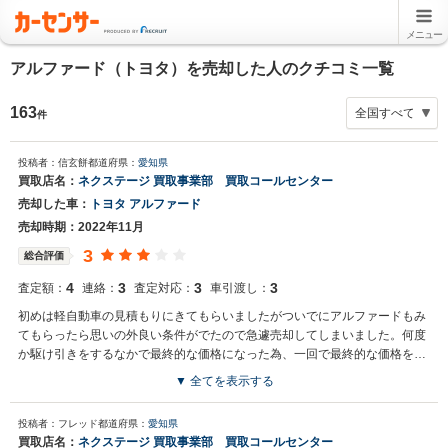
メニュー
アルファード（トヨタ）を売却した人のクチコミ一覧
163
件
投稿者：信玄餅
都道府県：
愛知県
買取店名：
ネクステージ 買取事業部 買取コールセンター
売却した車：
トヨタ アルファード
売却時期：2022年11月
3
総合評価
4
3
3
3
査定額：
連絡：
査定対応：
車引渡し：
初めは軽自動車の見積もりにきてもらいましたがついでにアルファードもみ
てもらったら思いの外良い条件がでたので急遽売却してしまいました。何度
か駆け引きをするなかで最終的な価格になった為、一回で最終的な価格を提
示していただいたほうがより気分よく取り引きができたと思います。
▼ 全てを表示する
投稿者：フレッド
都道府県：
愛知県
買取店名：
ネクステージ 買取事業部 買取コールセンター