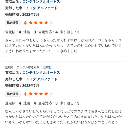
買取店名：
コンチネンタルオートス
売却した車：
トヨタ アルファード
売却時期：2022年7月
4
総合評価
4
3
4
3
査定額：
連絡：
査定対応：
車引渡し：
さんしゃにみつもりしてもらったがそれぞれねっとでのクチコミをさんこう
にさていがくがいちばんたかかったし、さていのせつめいもていねいでひじ
ょうにわかりやすかったのでここにきめました。
投稿者：テーブル
都道府県：
北海道
買取店名：
コンチネンタルオートス
売却した車：
トヨタ アルファード
売却時期：2022年7月
4
総合評価
4
4
3
3
査定額：
連絡：
査定対応：
車引渡し：
なんしゃかさていしてもらいそしてねっとでのクチコミもさんこうにしたけ
っかいちばんたかいさていがくがついたところにきめました。いちばんたか
いさていがくがついたこともきめてだったがたいおうがほかのところとくら
べてよかったのできめました。