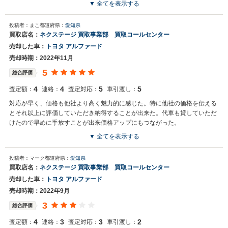
▼ 全てを表示する
投稿者：まこ
都道府県：
愛知県
買取店名：
ネクステージ 買取事業部 買取コールセンター
売却した車：
トヨタ アルファード
売却時期：2022年11月
5
総合評価
4
4
5
5
査定額：
連絡：
査定対応：
車引渡し：
対応が早く、価格も他社より高く魅力的に感じた。特に他社の価格を伝える
とそれ以上に評価していただき納得することが出来た。代車も貸していただ
けたので早めに手放すことが出来価格アップにもつながった。
▼ 全てを表示する
投稿者：マーク
都道府県：
愛知県
買取店名：
ネクステージ 買取事業部 買取コールセンター
売却した車：
トヨタ アルファード
売却時期：2022年9月
3
総合評価
4
3
3
2
査定額：
連絡：
査定対応：
車引渡し：