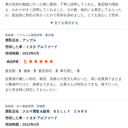
車の売却の相談に行った時に親切、丁寧に説明してくれた。査定額の理由
も、わかりやすく説明してくれました。その後、他社にも査定してもらった
が、総合的に対応が良かったので売却を決めました。とても安心して売却す
ることができました。
▼ 全てを表示する
投稿者：フクちゃん
都道府県：
東京都
買取店名：
アップル
売却した車：
トヨタ アルファード
売却時期：2022年4月
5
総合評価
5
5
3
5
査定額：
連絡：
査定対応：
車引渡し：
従業員の優しい対応、親切、見積りの見方も良かった、若い従業員でまだま
だ勉強中だけど、挨拶もできるし、お客さんの対応もできる、様子だった、
また売る時に対応してもらいたい
投稿者：ゆー
都道府県：
宮城県
買取店名：
クルマ買取＆販売 ＢＥＬＬＹ ＣＡＲＳ
売却した車：
トヨタ アルファード
売却時期：2022年4月