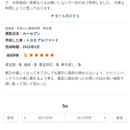
で、今回他店に見積もりをお願いしないで一社のみで売却しました。 今後も
利用しようと思っております。
▼ 全てを表示する
投稿者：所長さん
都道府県：
東京都
買取店名：
カーセブン
売却した車：
トヨタ アルファード
売却時期：2022年3月
5
総合評価
5
5
5
5
査定額：
連絡：
査定対応：
車引渡し：
家計が厳しくなってきて少しでも家計に負担の掛からないよう、ただミニバ
ンクラスの車に乗れるよう考え、査定に踏み切ったが思いのほか良い値段で
買い取って頂いて良かった
5
/9
最初
前の20件
次の20件
最後