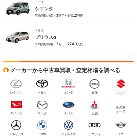
トヨタ
シエンタ
3
641.2
平均買取相場：
万円〜
万円
トヨタ
プリウスα
3
774.3
平均買取相場：
万円〜
万円
メーカーから中古車買取・査定相場を調べる
レクサス
トヨタ
ホンダ
日産
スズキ
国産車
すべて
ダイハツ
マツダ
スバル
三菱
メルセデス
BMW
フォルクス
アウディ
ミニ