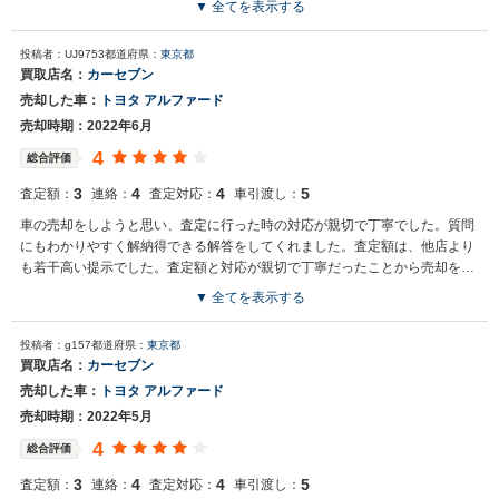
▼ 全てを表示する
投稿者：UJ9753
都道府県：
東京都
買取店名：
カーセブン
売却した車：
トヨタ アルファード
売却時期：2022年6月
4
総合評価
3
4
4
5
査定額：
連絡：
査定対応：
車引渡し：
車の売却をしようと思い、査定に行った時の対応が親切で丁寧でした。質問
にもわかりやすく解納得できる解答をしてくれました。査定額は、他店より
も若干高い提示でした。査定額と対応が親切で丁寧だったことから売却を決
めました。
▼ 全てを表示する
投稿者：g157
都道府県：
東京都
買取店名：
カーセブン
売却した車：
トヨタ アルファード
売却時期：2022年5月
4
総合評価
3
4
4
5
査定額：
連絡：
査定対応：
車引渡し：