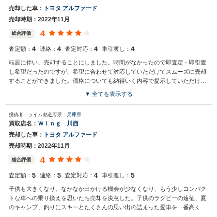
売却した車：
トヨタ アルファード
売却時期：2022年11月
4
総合評価
4
4
4
4
査定額：
連絡：
査定対応：
車引渡し：
転居に伴い、売却することにしました。時間がなかったので即査定・即引渡
し希望だったのですが、希望に合わせて対応していただけてスムーズに売却
することができました。価格についても納得いく内容で提示していただけま
した。とてもよかったです。
▼ 全てを表示する
投稿者：ライム
都道府県：
兵庫県
買取店名：
Ｗｉｎｇ 川西
売却した車：
トヨタ アルファード
売却時期：2022年11月
4
総合評価
5
5
4
5
査定額：
連絡：
査定対応：
車引渡し：
子供も大きくなり、なかなか出かける機会が少なくなり、もう少しコンパク
トな車への乗り換えを思いたち売却を決意した。子供のラグビーの遠征、夏
のキャンプ、釣りにスキーとたくさんの思い出の詰まった愛車を一番高く買
い取ってくれた。ちゃんと親身になってくれて他社とは全然対応が違った