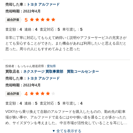
売却した車：
トヨタ アルファード
売却時期：2022年4月
5
総合評価
4
4
5
5
査定額：
連絡：
査定対応：
車引渡し：
非常に丁寧に対応してもらえて納得いく説明やアフターサービスの充実さが
とても安心することができた。また機会があれば利用したいと思える店だと
思った。周りの人にもすすめてみようと思った
投稿者：もっちゃん
都道府県：
愛知県
買取店名：
ネクステージ 買取事業部 買取コールセンター
売却した車：
トヨタ アルファード
売却時期：2022年4月
4
総合評価
4
5
5
4
査定額：
連絡：
査定対応：
車引渡し：
VOXYから乗り換えて念願のアルファードを購入したものの、勤め先の駐車
場が狭い事や、アルファードで走るにはやや狭い道を通ることが多かったた
め、サイズダウンを考えました。 中古市場が活性化していることを耳にし、
査定を依頼した所、ネクステージでは残債をほぼペイ出来る査定額を提示し
▼ 全てを表示する