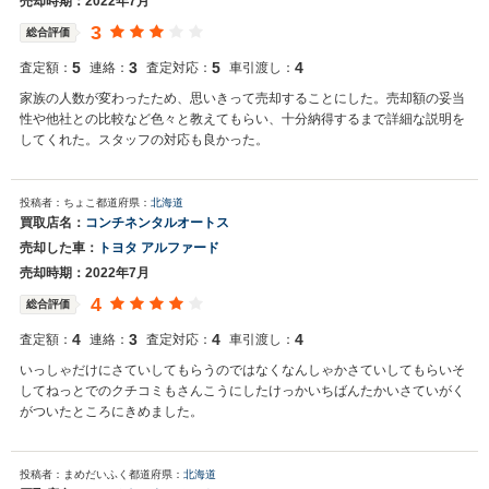
売却時期：2022年7月
3
総合評価
5
3
5
4
査定額：
連絡：
査定対応：
車引渡し：
家族の人数が変わったため、思いきって売却することにした。売却額の妥当
性や他社との比較など色々と教えてもらい、十分納得するまで詳細な説明を
してくれた。スタッフの対応も良かった。
投稿者：ちょこ
都道府県：
北海道
買取店名：
コンチネンタルオートス
売却した車：
トヨタ アルファード
売却時期：2022年7月
4
総合評価
4
3
4
4
査定額：
連絡：
査定対応：
車引渡し：
いっしゃだけにさていしてもらうのではなくなんしゃかさていしてもらいそ
してねっとでのクチコミもさんこうにしたけっかいちばんたかいさていがく
がついたところにきめました。
投稿者：まめだいふく
都道府県：
北海道