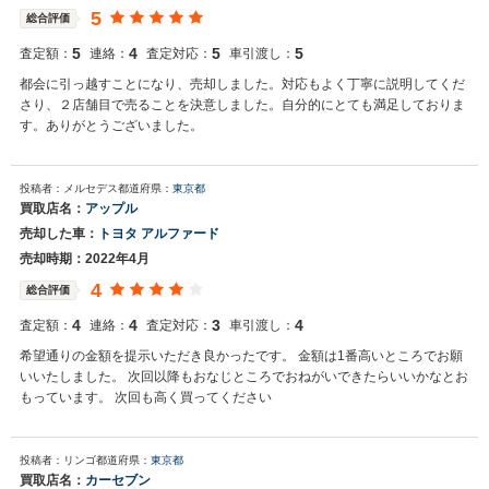
5
総合評価
5
4
5
5
査定額：
連絡：
査定対応：
車引渡し：
都会に引っ越すことになり、売却しました。対応もよく丁寧に説明してくだ
さり、２店舗目で売ることを決意しました。自分的にとても満足しておりま
す。ありがとうございました。
投稿者：メルセデス
都道府県：
東京都
買取店名：
アップル
売却した車：
トヨタ アルファード
売却時期：2022年4月
4
総合評価
4
4
3
4
査定額：
連絡：
査定対応：
車引渡し：
希望通りの金額を提示いただき良かったです。 金額は1番高いところでお願
いいたしました。 次回以降もおなじところでおねがいできたらいいかなとお
もっています。 次回も高く買ってください
投稿者：リンゴ
都道府県：
東京都
買取店名：
カーセブン