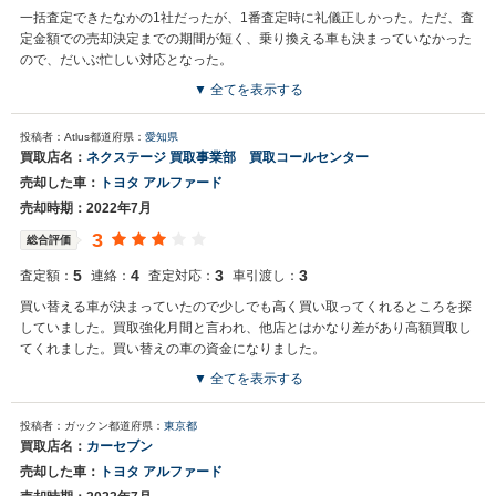
一括査定できたなかの1社だったが、1番査定時に礼儀正しかった。ただ、査
定金額での売却決定までの期間が短く、乗り換える車も決まっていなかった
ので、だいぶ忙しい対応となった。
▼ 全てを表示する
投稿者：Atlus
都道府県：
愛知県
買取店名：
ネクステージ 買取事業部 買取コールセンター
売却した車：
トヨタ アルファード
売却時期：2022年7月
3
総合評価
5
4
3
3
査定額：
連絡：
査定対応：
車引渡し：
買い替える車が決まっていたので少しでも高く買い取ってくれるところを探
していました。買取強化月間と言われ、他店とはかなり差があり高額買取し
てくれました。買い替えの車の資金になりました。
▼ 全てを表示する
投稿者：ガックン
都道府県：
東京都
買取店名：
カーセブン
売却した車：
トヨタ アルファード