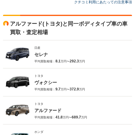
クチコミ利用にあたっての注意事項
アルファード(トヨタ)と同一ボディタイプ車の車
買取・査定相場
日産
セレナ
8.1
292.3
平均買取相場：
万円〜
万円
トヨタ
ヴォクシー
9.7
372.9
平均買取相場：
万円〜
万円
トヨタ
アルファード
41.8
689.7
平均買取相場：
万円〜
万円
ホンダ