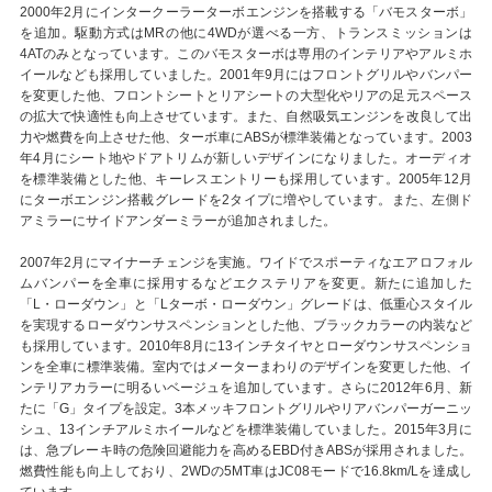
2000年2月にインタークーラーターボエンジンを搭載する「バモスターボ」
を追加。駆動方式はMRの他に4WDが選べる一方、トランスミッションは
4ATのみとなっています。このバモスターボは専用のインテリアやアルミホ
イールなども採用していました。2001年9月にはフロントグリルやバンパー
を変更した他、フロントシートとリアシートの大型化やリアの足元スペース
の拡大で快適性も向上させています。また、自然吸気エンジンを改良して出
力や燃費を向上させた他、ターボ車にABSが標準装備となっています。2003
年4月にシート地やドアトリムが新しいデザインになりました。オーディオ
を標準装備とした他、キーレスエントリーも採用しています。2005年12月
にターボエンジン搭載グレードを2タイプに増やしています。また、左側ド
アミラーにサイドアンダーミラーが追加されました。
2007年2月にマイナーチェンジを実施。ワイドでスポーティなエアロフォル
ムバンパーを全車に採用するなどエクステリアを変更。新たに追加した
「L・ローダウン」と「Lターボ・ローダウン」グレードは、低重心スタイル
を実現するローダウンサスペンションとした他、ブラックカラーの内装など
も採用しています。2010年8月に13インチタイヤとローダウンサスペンショ
ンを全車に標準装備。室内ではメーターまわりのデザインを変更した他、イ
ンテリアカラーに明るいベージュを追加しています。さらに2012年6月、新
たに「G」タイプを設定。3本メッキフロントグリルやリアバンパーガーニッ
シュ、13インチアルミホイールなどを標準装備していました。2015年3月に
は、急ブレーキ時の危険回避能力を高めるEBD付きABSが採用されました。
燃費性能も向上しており、2WDの5MT車はJC08モードで16.8km/Lを達成し
ています。