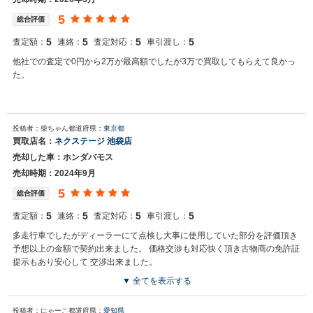
5
総合評価
5
5
5
5
査定額：
連絡：
査定対応：
車引渡し：
他社での査定で0円から2万が最高額でしたが3万で買取してもらえて良かっ
た。
投稿者：柴ちゃん
都道府県：
東京都
買取店名：
ネクステージ 池袋店
売却した車：ホンダバモス
売却時期：2024年9月
5
総合評価
5
5
5
5
査定額：
連絡：
査定対応：
車引渡し：
多走行車でしたがディーラーにて点検し大事に使用していた部分を評価頂き
予想以上の金額で契約出来ました。 価格交渉も対応快く頂き古物商の免許証
提示もあり安心して 交渉出来ました。
▼ 全てを表示する
買取店からの返信
投稿者：にゃーこ
都道府県：
愛知県