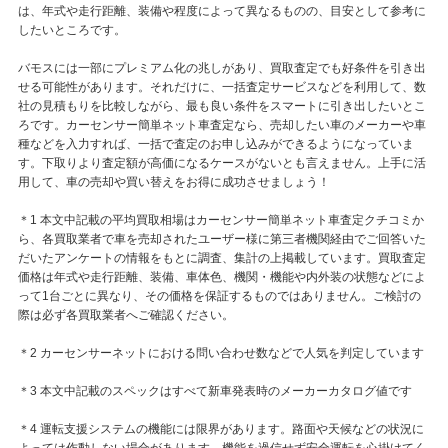
は、年式や走行距離、装備や程度によって異なるものの、目安として参考に
したいところです。
バモスには一部にプレミアム化の兆しがあり、買取査定でも好条件を引き出
せる可能性があります。それだけに、一括査定サービスなどを利用して、数
社の見積もりを比較しながら、最も良い条件をスマートに引き出したいとこ
ろです。カーセンサー簡単ネット車査定なら、売却したい車のメーカーや車
種などを入力すれば、一括で査定のお申し込みができるようになっていま
す。下取りより査定額が高価になるケースがないとも言えません。上手に活
用して、車の売却や買い替えをお得に成功させましょう！
＊1 本文中記載の平均買取相場はカーセンサー簡単ネット車査定クチコミか
ら、各買取業者で車を売却されたユーザー様に第三者機関経由でご回答いた
だいたアンケートの情報をもとに調査、集計の上掲載しています。買取査定
価格は年式や走行距離、装備、車体色、機関・機能や内外装の状態などによ
って1台ごとに異なり、その価格を保証するものではありません。ご検討の
際は必ず各買取業者へご確認ください。
＊2 カーセンサーネットにおける問い合わせ数などで人気を判定しています
＊3 本文中記載のスペックはすべて新車発表時のメーカーカタログ値です
＊4 運転支援システムの機能には限界があります。路面や天候などの状況に
よっては作動しない場合があります。機能を過信せず安全運転を心掛けてく