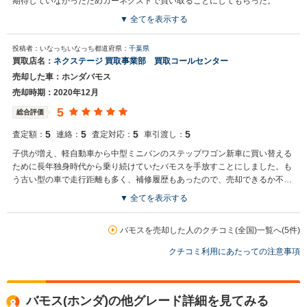
期待していなかったためカーネクストで買い取ることにしてもらった。
▼ 全てを表示する
買取店からの返信
投稿者：いなっちいなっち
都道府県：
千葉県
お世話になっております。 株式会社ネクステージでございます。 この
買取店名：
ネクステージ 買取事業部 買取コールセンター
度はネクステージをご利用いただきまして誠にありがとうございまし
売却した車：ホンダバモス
た。 弊社は東証一部上場企業のため、安心してご利用いただければと
存じます。 買取や販売だけではなく、車検や整備、点検などもご用意
売却時期：2020年12月
しております。 またお車のことで何かございましたら、是非ネクステ
5
総合評価
ージをご利用いただけますと幸いでございます。 今後とも宜しくお願
い申し上げます。
5
5
5
5
査定額：
連絡：
査定対応：
車引渡し：
子供が増え、軽自動車から中型ミニバンのステップワゴン新車に買い替える
ために長年独身時代から乗り続けていたバモスを手放すことにしました。も
う古い型の車で走行距離も多く、補修履歴もあったので、売却できるか不安
でしたが、幾らかでも買い取って貰えればという想いで、ネットで検索した
▼ 全てを表示する
ところ、ネクステージを見つけました。口コミ評判も良く、電話で大体のさ
買取店からの返信
ていがくを伝えられ、対応が早く好印象を受けたのでそのまま売却する方向
お世話になっております。 株式会社ネクステージでございます。 この
バモスを売却した人のクチコミ(全国)一覧へ(5件)
で契約しました。
度はネクステージをご利用いただきまして誠にありがとうございまし
クチコミ利用にあたっての注意事項
た。 弊社は東証一部上場企業のため、安心してご利用いただければと
存じます。 買取や販売だけではなく、車検や整備、点検などもご用意
しております。 またお車のことで何かございましたら、是非ネクステ
ージをご利用いただけますと幸いでございます。 今後とも宜しくお願
バモス(ホンダ)の他グレード詳細を見てみる