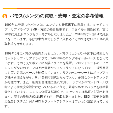
バモス(ホンダ)の買取・売却・査定の参考情報
1999年に登場したバモスは、エンジンを後席床下に配置する、ミッドシッ
プ・リアドライブ（MR）方式の軽自動車です。スタイルも個性的で、実に
20年におよぶロングセラーモデルとなりましたが、2018年に1代限りで絶版
になっています。もはや中古車でしか手に入れることのできないバモスの買
取相場を考察します。
1999年6月にバモスが発売されました。バモスはエンジンを床下に搭載した
ミッドシップ・リアドライブで、2460mmのロングホイールベースとなって
います。そのうえでボディの四隅にタイヤを配置。フロントシートの下にエ
ンジンがないので、フロアが低床かつフルフラットになっており、後部座席
にも広い足元スペースを確保しています。リアのベンチシートはポップアッ
プ機構を備えながら、6：4分割可倒式となっており、多彩なシートアレンジ
が可能です。また、衝突安全性能に優れており、ボディがGコントロール技
術による衝突安全設計になっているのに加え、両席SRSエアバッグを標準装
備としています。エンジンは直3 SOHCで、ミッションは5MT／3ATがあり
ます。基本の駆動方式はMRですが、4WDも選べました。EBD（電子制御動
力配分システム）付きABS＆ブレーキアシストもオプション設定されていま
す。