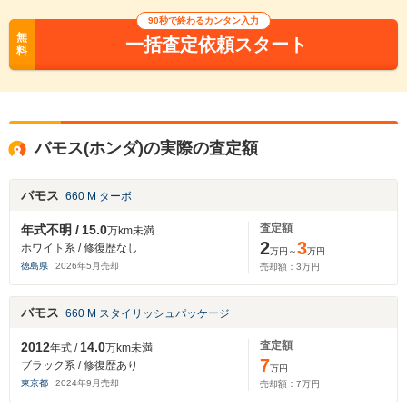
90秒で終わるカンタン入力
無
一括査定依頼スタート
料
バモス(ホンダ)の実際の査定額
バモス
660 M ターボ
査定額
年式不明 /
15.0
万km未満
2
3
ホワイト系 / 修復歴なし
万円～
万円
徳島県
2026
年
5
月売却
売却額：
3
万円
バモス
660 M スタイリッシュパッケージ
査定額
2012
14.0
年式 /
万km未満
7
ブラック系 / 修復歴あり
万円
東京都
2024
年
9
月売却
売却額：
7
万円