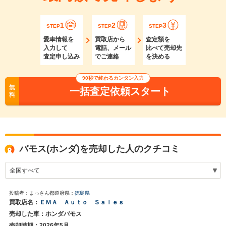
1
2
3
STEP
STEP
STEP
愛車情報を
買取店から
査定額を
入力して
電話、メール
比べて売却先
査定申し込み
でご連絡
を決める
90秒で終わるカンタン入力
無
一括査定依頼スタート
料
バモス(ホンダ)を売却した人のクチコミ
投稿者：まっさん
都道府県：
徳島県
買取店名：
ＥＭＡ Ａｕｔｏ Ｓａｌｅｓ
売却した車：ホンダバモス
売却時期：2026年5月