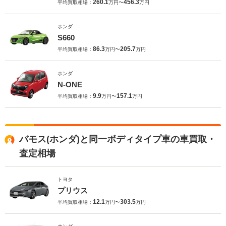
260.1
456.3
平均買取相場：
万円〜
万円
ホンダ
S660
86.3
205.7
平均買取相場：
万円〜
万円
ホンダ
N-ONE
9.9
157.1
平均買取相場：
万円〜
万円
バモス(ホンダ)と同一ボディタイプ車の車買取・
査定相場
トヨタ
プリウス
12.1
303.5
平均買取相場：
万円〜
万円