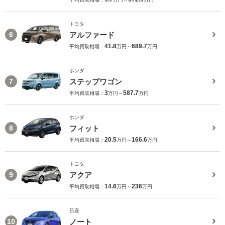
トヨタ
アルファード
6
41.8
689.7
平均買取相場：
万円～
万円
ホンダ
ステップワゴン
7
3
587.7
平均買取相場：
万円～
万円
ホンダ
フィット
8
20.5
166.6
平均買取相場：
万円～
万円
トヨタ
アクア
9
14.6
236
平均買取相場：
万円～
万円
日産
ノート
10