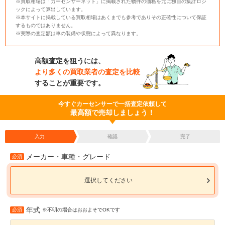
※買取相場は「カーセンサーネット」に掲載された物件の価格を元に独自の集計ロジ
ックによって算出しています。
※本サイトに掲載している買取相場はあくまでも参考でありその正確性について保証
するものではありません。
※実際の査定額は車の装備や状態によって異なります。
高額査定を狙うには、
より多くの買取業者の査定を比較
することが重要です。
今すぐカーセンサーで一括査定依頼して
最高額で売却しましょう！
入力
確認
完了
メーカー・車種・グレード
必須
選択してください
年式
必須
※不明の場合はおおよそでOKです