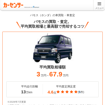
メニュー
バモス（ホンダ）の車買取・車査定
バモスの買取・査定。
平均買取相場と最高額で売却するコツ
平均買取相場額
3
67.9
万円～
万円
平均走行距離
平均査定満足度
13
4.6
(
5
件)
万km
点
※2026年7月更新