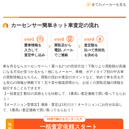
全てのメーカーを見る
カーセンサー簡単ネット車査定の流れ
1
2
3
STEP
STEP
STEP
愛車情報を
買取店から
査定額を
入力して
電話､メール
比べて売却先
査定申し込み
でご連絡
を決める
車を売るならカーセンサーへ！選べる2つの売却方法！下取りより買取額が高価
になる方法が見つかるかも！他にもメーカー、車種、ボディタイプ別の中古車
の買取情報はもちろん、買取の流れや査定のポイントなど、初めて車を売る方
も安心の情報が満載です！五十音や都道府県から、お近くの買取店舗の情報を
紹介することもできます。
【一括査定】数社の見積もりを比較して、1番高い査定価格で買い取ってもらお
う！
【オークション型査定】連絡・査定は1社だけ！オークションにお任せ出品し
て、1番高い査定価格で買い取ってもらおう！
90秒で終わるカンタン入力
無
一括査定依頼スタート
料