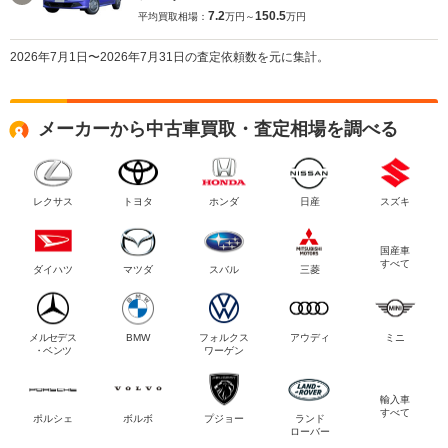
7.2
150.5
平均買取相場：
万円～
万円
2026年7月1日〜2026年7月31日の査定依頼数を元に集計。
メーカーから中古車買取・査定相場を調べる
レクサス
トヨタ
ホンダ
日産
スズキ
国産車
すべて
ダイハツ
マツダ
スバル
三菱
メルセデス
BMW
フォルクス
アウディ
ミニ
・ベンツ
ワーゲン
輸入車
すべて
ポルシェ
ボルボ
プジョー
ランド
ローバー