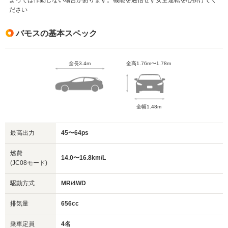
ださい
バモスの基本スペック
全長3.4m
全高1.76m〜1.78m
全幅1.48m
最高出力
45〜64ps
燃費
14.0〜16.8km/L
(JC08モード)
駆動方式
MR/4WD
排気量
656cc
乗車定員
4名