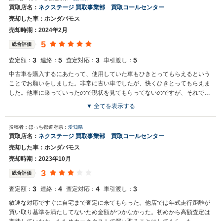
お世話になっております。 株式会社ネクステージでございます。 この
買取店名：
ネクステージ 買取事業部 買取コールセンター
度はネクステージをご利用いただきまして誠にありがとうございまし
売却した車：ホンダバモス
た。 弊社ではバモスのような軽自動車の専門店を展開している関係も
あり、大変得意な車種となっております。軽自動車の他にもミニバン
売却時期：2024年2月
やSUV、輸入車などの各種専門店を展開しているため、また機会がご
5
総合評価
ざいましたら是非お力添えできれば幸いでございます。 今後とも宜し
くお願い申し上げます。
3
5
3
5
査定額：
連絡：
査定対応：
車引渡し：
中古車を購入するにあたって、使用していた車もひきとってもらえるという
ことでお願いをしました。非常に古い車でしたが、快くひきとってもらえま
した。他車に乗っていったので現状を見てもらってないのですが、それでも
大丈夫と言ってくれました。具体的な買取額の提示ではなく購入車の額との
▼ 全てを表示する
調整でした。
買取店からの返信
投稿者：ほっち
都道府県：
愛知県
お世話になっております。 株式会社ネクステージでございます。 この
買取店名：
ネクステージ 買取事業部 買取コールセンター
度はネクステージをご利用いただきまして誠にありがとうございまし
売却した車：ホンダバモス
た。 弊社ではお車の買取・販売だけではなく、カーナビや車載カメラ
などの用品販売、自動車損害保険、整備・点検・車検まで、お客様の
売却時期：2023年10月
カーライフをトータルでサポートさせていただくことをビジネスモデ
3
総合評価
ルとしております。 またのご利用、スタッフ一同お待ち申し上げてお
ります。
3
4
4
3
査定額：
連絡：
査定対応：
車引渡し：
敏速な対応ですぐに自宅まで査定に来てもらった。他店では年式走行距離が
買い取り基準を満たしてないため金額がつかなかった。初めから高額査定は