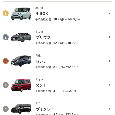
ホンダ
N-BOX
1
10.8
148.8
平均買取相場：
万円～
万円
トヨタ
プリウス
2
12.1
303.5
平均買取相場：
万円～
万円
日産
セレナ
3
8.1
292.3
平均買取相場：
万円～
万円
ダイハツ
タント
4
3
142.2
平均買取相場：
万円～
万円
トヨタ
ヴォクシー
5
9.7
372.9
平均買取相場：
万円～
万円