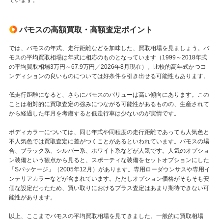
バモスの高額買取・高額査定ポイント
では、バモスの年式、走行距離などを加味した、買取相場を見ましょう。バ
モスの平均買取相場は年式に相応のものとなっています（1999～2018年式
の平均買取相場3万円～67.9万円／2026年8月現在）。比較的高年式かつコ
ンディションの良いものについては好条件を引き出せる可能性もあります。
低走行距離になると、さらにバモスのバリューは高い傾向にあります。この
ことは相対的に買取査定の強みにつながる可能性があるものの、生産されて
から経過した年月を考慮すると低走行車は少ないのが実情です。
ボディカラーについては、同じ年式や同程度の走行距離であっても人気色と
不人気色では買取査定に差がつくことがあるといわれています。バモスの場
合、ブラック系、シルバー系、ホワイト系などが人気です。人気のオプショ
ン装備という観点から見ると、スポーティな装備をセットオプションにした
「Sパッケージ」（2005年12月）があります。専用ローダウンサスや専用イ
ンテリアカラーなどが含まれています。ただしオプション価格がそもそも安
価な設定だったため、買い取りにおけるプラス査定はあまり期待できない可
能性があります。
以上、ここまでバモスの平均買取相場を見てきました。一般的に買取相場