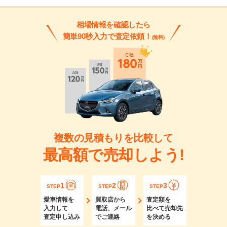
相場情報を確認したら
簡単90秒入力で査定依頼！
(無料)
複数の見積もりを比較して
最高額で売却しよう!
1
2
3
STEP
STEP
STEP
愛車情報を
買取店から
査定額を
入力して
電話、メール
比べて売却先
査定申し込み
でご連絡
を決める