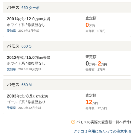
バモス
660 ターボ
査定額
2001
12.0
年式 /
万km未満
0
ホワイト系 / 修復歴なし
万円
愛知県
2024
年
2
月売却
売却額：
0
万円
バモス
660 G
査定額
2012
15.0
年式 /
万km未満
0
2
ホワイト系 / 修復歴なし
万円～
万円
愛知県
2023
年
10
月売却
売却額：
2
万円
バモス
660 M
査定額
2003
8.5
年式 /
万km未満
12
ゴールド系 / 修復歴あり
万円
千葉県
2020
年
12
月売却
売却額：
12
万円
バモスの実際の査定額一覧へ(5件)
クチコミ利用にあたっての注意事項