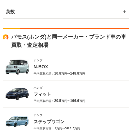
い申し上げます。
英数
バモス(ホンダ)と同一メーカー・ブランド車の車
買取・査定相場
ホンダ
N-BOX
10.8
148.8
平均買取相場：
万円〜
万円
ホンダ
フィット
20.5
166.6
平均買取相場：
万円〜
万円
ホンダ
ステップワゴン
3
587.7
平均買取相場：
万円〜
万円