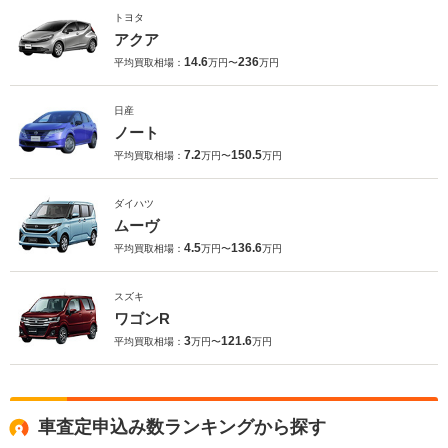
トヨタ
アクア
14.6
236
平均買取相場：
万円〜
万円
日産
ノート
7.2
150.5
平均買取相場：
万円〜
万円
ダイハツ
ムーヴ
4.5
136.6
平均買取相場：
万円〜
万円
スズキ
ワゴンR
3
121.6
平均買取相場：
万円〜
万円
車査定申込み数ランキングから探す