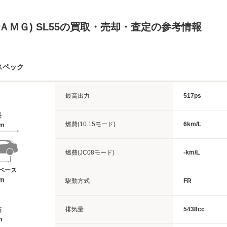
(ＡＭＧ) SL55の買取・売却・査定の参考情報
スペック
最高出力
517ps
長
燃費(10.15モード)
6km/L
4m
燃費(JC08モード)
-km/L
ベース
6m
駆動方式
FR
排気量
5438cc
高
m