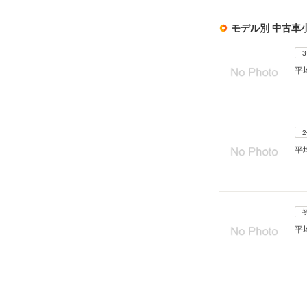
モデル別 中古車
平
平
平