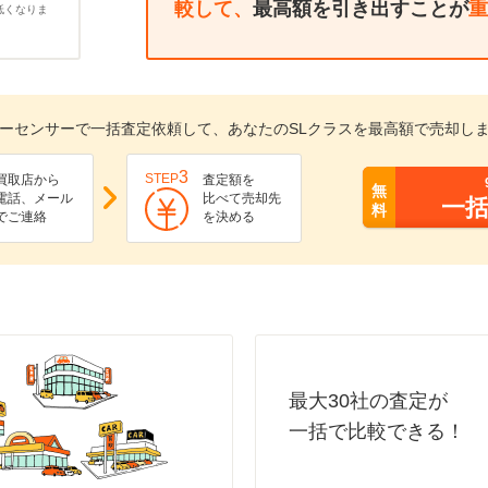
較して、
最高額を引き出すことが
重
低くなりま
ーセンサーで一括査定依頼して、あなたのSLクラスを最高額で売却し
3
STEP
買取店から
査定額を
無
電話、メール
比べて売却先
一
料
でご連絡
を決める
最大30社の査定が
一括で比較できる！