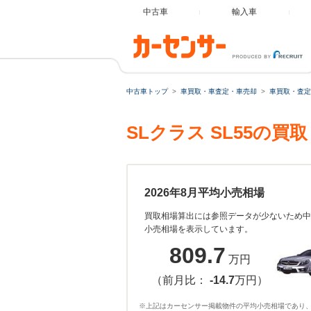
中古車
輸入車
中古車トップ
車買取・車査定・車売却
車買取・査定
SLクラス SL55の
2026年8月平均小売相場
買取相場算出には参照データが少ないため中
小売相場を表示しています。
809.7
万円
（前月比：
-14.7
万円）
※上記はカーセンサー掲載物件の平均小売相場であり