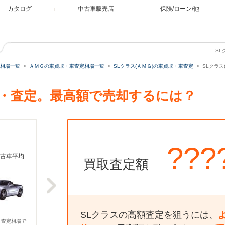
カタログ
中古車販売店
保険/ローン/他
SL
相場一覧
ＡＭＧの車買取・車査定相場一覧
SLクラス(ＡＭＧ)の車買取・車査定
SLクラス
買取・査定。最高額で売却するには？
???
古車平均
買取査定額
SLクラスの高額査定を狙うには、
、査定相場で