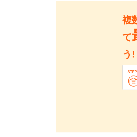
複
て
う!
STEP