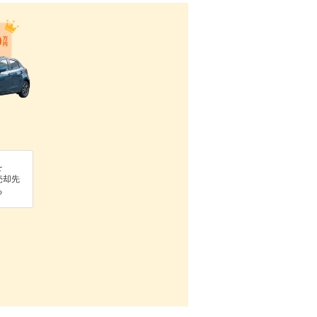
を
売却先
る