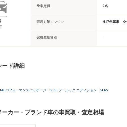
乗車定員
2名
幅
環境対策エンジン
H17年基準 
3m
燃費基準達成
-
レード詳細
3 AMGパフォーマンスパッケージ
SL63 ツールック エディション
SL65
一メーカー・ブランド車の車買取・査定相場