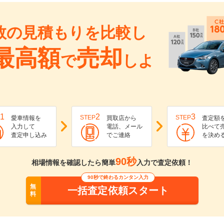
数の見積もりを比較し
最高額
売却
で
しよ
1
2
3
STEP
STEP
愛車情報を
買取店から
査定額
入力して
電話、メール
比べて
査定申し込み
でご連絡
を決め
90秒
相場情報を確認したら簡単
入力で査定依頼！
90秒で終わるカンタン入力
無
一括査定依頼スタート
料