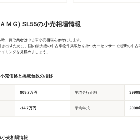
(ＡＭＧ) SL55の小売相場情報
る時、買取業者は中古車小売相場を参考にします。
引き出すために、国内最大級の中古車物件掲載数を持つカーセンサーで最新の中古
タイミングを見極めましょう。
均小売価格と掲載台数の推移
809.7万円
平均走行距離
3990
-14.7万円
平均年式
2008
車小売相場情報