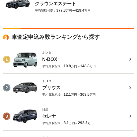
クラウンエステート
377.3
419.4
平均買取相場：
万円〜
万円
車査定申込み数ランキングから探す
ホンダ
N-BOX
1
10.8
148.8
平均買取相場：
万円～
万円
トヨタ
プリウス
2
12.1
303.5
平均買取相場：
万円～
万円
日産
セレナ
3
8.1
292.3
平均買取相場：
万円～
万円