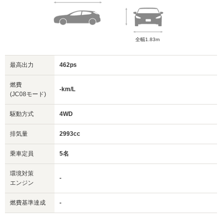
全幅1.83m
最高出力
462ps
燃費
-km/L
(JC08モード)
駆動方式
4WD
排気量
2993cc
乗車定員
5名
環境対策
-
エンジン
燃費基準達成
-