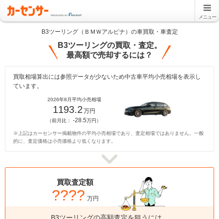
メニュー
B3ツーリング（ＢＭＷアルピナ）の車買取・車査定
B3ツーリングの買取・査定。
最高額で売却するには？
買取相場算出には参照データが少ないため中古車平均小売相場を表示し
ています。
2026年8月平均小売相場
1193.2
万円
-28.5
（前月比：
万円）
※上記はカーセンサー掲載物件の平均小売相場であり、査定相場ではありません。一般
的に、査定価格は小売価格より低くなります。
買取査定額
????
万円
B3ツーリングの高額査定を狙うには、