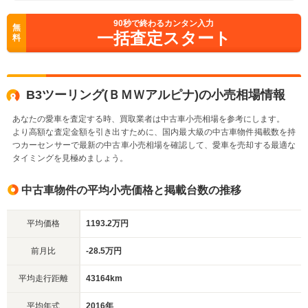
90
秒で終わるカンタン入力
無
一括査定スタート
料
B3ツーリング(ＢＭＷアルピナ)の小売相場情報
あなたの愛車を査定する時、買取業者は中古車小売相場を参考にします。
より高額な査定金額を引き出すために、国内最大級の中古車物件掲載数を持
つカーセンサーで最新の中古車小売相場を確認して、愛車を売却する最適な
タイミングを見極めましょう。
中古車物件の平均小売価格と掲載台数の推移
平均価格
1193.2万円
前月比
-28.5万円
平均走行距離
43164km
平均年式
2016年