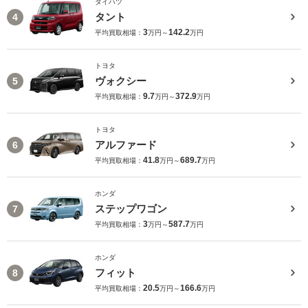
ダイハツ
タント
4
3
142.2
平均買取相場：
万円～
万円
トヨタ
ヴォクシー
5
9.7
372.9
平均買取相場：
万円～
万円
トヨタ
アルファード
6
41.8
689.7
平均買取相場：
万円～
万円
ホンダ
ステップワゴン
7
3
587.7
平均買取相場：
万円～
万円
ホンダ
フィット
8
20.5
166.6
平均買取相場：
万円～
万円