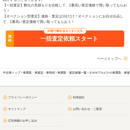
【一括査定】数社の見積もりを比較して、1番高い査定価格で買い取ってもらお
う！
【オークション型査定】連絡・査定は1社だけ！オークションにお任せ出品し
て、1番高い査定価格で買い取ってもらおう！
90秒で終わるカンタン入力
無
一括査定依頼スタート
料
ページトップへ
中古車トップ
車買取・車査定・車売却
車買取・査定相場一覧
ＢＭＷアルピナの車買取・車査
プライバシーポリシー
利用規約
サイトマップ
お問い合わせ・ご要望
広告掲載のお申し込み