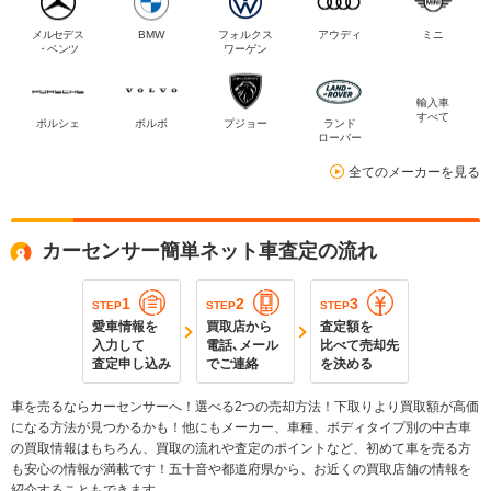
メルセデス
BMW
フォルクス
アウディ
ミニ
・ベンツ
ワーゲン
輸入車
すべて
ポルシェ
ボルボ
プジョー
ランド
ローバー
全てのメーカーを見る
カーセンサー簡単ネット車査定の流れ
1
2
3
STEP
STEP
STEP
愛車情報を
買取店から
査定額を
入力して
電話､メール
比べて売却先
査定申し込み
でご連絡
を決める
車を売るならカーセンサーへ！選べる2つの売却方法！下取りより買取額が高価
になる方法が見つかるかも！他にもメーカー、車種、ボディタイプ別の中古車
の買取情報はもちろん、買取の流れや査定のポイントなど、初めて車を売る方
も安心の情報が満載です！五十音や都道府県から、お近くの買取店舗の情報を
紹介することもできます。