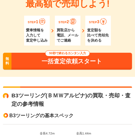
最高額で売却しよう!
1
2
3
STEP
STEP
STEP
愛車情報を
買取店から
査定額を
入力して
電話、メール
比べて売却先
査定申し込み
でご連絡
を決める
90秒で終わるカンタン入力
無
一括査定依頼スタート
料
B3ツーリング(ＢＭＷアルピナ)の買取・売却・査
定の参考情報
B3ツーリングの基本スペック
全長4.72m
全高1.44m